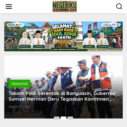
S
k
i
p
t
o
c
o
n
t
e
n
t
Nasional
Tanam Padi Serentak di Banyuasin, Gubernur
Sumsel Herman Deru Tegaskan Komitmen
Sumsel Jadi Lumbung Pangan Nasional
March 30, 2026