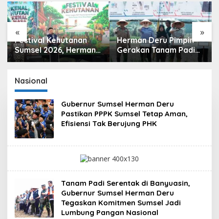
«
»
Festival Kehutanan
Herman Deru Pimpin
Sumsel 2026, Herman
Gerakan Tanam Padi
Deru Ajak Generasi
Serentak Sumbagsel,
Muda Jaga Kelestarian
Banyuasin Bidik
Hutan
Produksi 1 Juta Ton
Nasional
Gubernur Sumsel Herman Deru
Pastikan PPPK Sumsel Tetap Aman,
Efisiensi Tak Berujung PHK
Tanam Padi Serentak di Banyuasin,
Gubernur Sumsel Herman Deru
Tegaskan Komitmen Sumsel Jadi
Lumbung Pangan Nasional