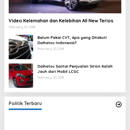
Video Kelemahan dan Kelebihan All New Terios
February 20, 2018
Belum Pakai CVT, Apa yang Ditakuti
Daihatsu Indonesia?
February 20, 2018
Daihatsu Santai Penjualan Sirion Kalah
Jauh dari Mobil LCGC
February 20, 2018
Strategi PPP Menangkan Duet Ganjar dan Gus
Yasin
In Berita, Politik
|
February 19, 2018
Politik Terbaru