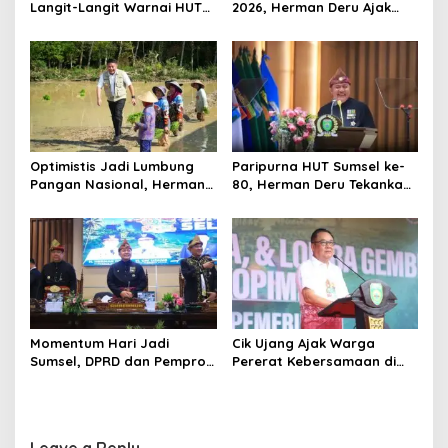
i
Langit-Langit Warnai HUT
2026, Herman Deru Ajak
o
Sumsel, Gubernur:
Generasi Muda Jaga
Manfaatnya Sangat Besar
Kelestarian Hutan
n
Optimistis Jadi Lumbung
Paripurna HUT Sumsel ke-
Pangan Nasional, Herman
80, Herman Deru Tekankan
Deru Dorong Produksi
Pentingnya Persatuan dan
Gabah Sumsel Tembus 5
Pembangunan
Juta Ton
Berkelanjutan
Momentum Hari Jadi
Cik Ujang Ajak Warga
Sumsel, DPRD dan Pemprov
Pererat Kebersamaan di
Kompak Perkuat Sinergi
Jalan Santai HUT ke-80
Pembangunan
Sumsel
Leave a Reply