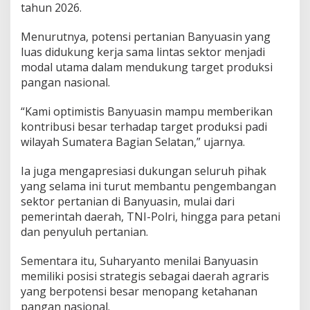
d
tahun 2026.
i
k
Menurutnya, potensi pertanian Banyuasin yang
P
luas didukung kerja sama lintas sektor menjadi
r
modal utama dalam mendukung target produksi
o
d
pangan nasional.
u
k
“Kami optimistis Banyuasin mampu memberikan
s
kontribusi besar terhadap target produksi padi
i
wilayah Sumatera Bagian Selatan,” ujarnya.
1
J
u
Ia juga mengapresiasi dukungan seluruh pihak
t
yang selama ini turut membantu pengembangan
a
sektor pertanian di Banyuasin, mulai dari
T
pemerintah daerah, TNI-Polri, hingga para petani
o
n
dan penyuluh pertanian.
Sementara itu, Suharyanto menilai Banyuasin
memiliki posisi strategis sebagai daerah agraris
yang berpotensi besar menopang ketahanan
pangan nasional.