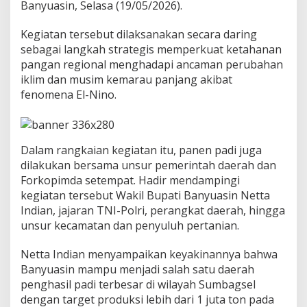
n
Banyuasin, Selasa (19/05/2026).
t
a
Kegiatan tersebut dilaksanakan secara daring
k
sebagai langkah strategis memperkuat ketahanan
S
pangan regional menghadapi ancaman perubahan
u
m
iklim dan musim kemarau panjang akibat
b
fenomena El-Nino.
a
g
s
e
Dalam rangkaian kegiatan itu, panen padi juga
l
,
dilakukan bersama unsur pemerintah daerah dan
B
Forkopimda setempat. Hadir mendampingi
a
kegiatan tersebut Wakil Bupati Banyuasin Netta
n
Indian, jajaran TNI-Polri, perangkat daerah, hingga
y
unsur kecamatan dan penyuluh pertanian.
u
a
s
Netta Indian menyampaikan keyakinannya bahwa
i
Banyuasin mampu menjadi salah satu daerah
n
penghasil padi terbesar di wilayah Sumbagsel
B
dengan target produksi lebih dari 1 juta ton pada
i