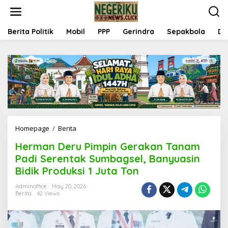
S
k
i
p
Berita Politik
Mobil
PPP
Gerindra
Sepakbola
Da
t
o
c
o
n
t
e
n
t
Homepage
/
Berita
H
e
Herman Deru Pimpin Gerakan Tanam
r
m
Padi Serentak Sumbagsel, Banyuasin
a
Bidik Produksi 1 Juta Ton
n
D
Adminoffice
May 20, 2026
e
Berita
42 Views
r
u
P