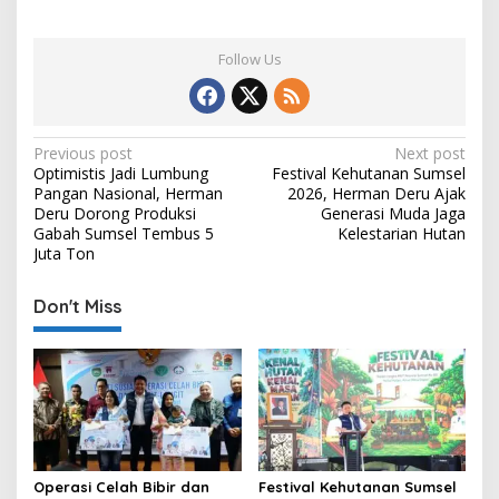
Follow Us
P
Previous post
Next post
Optimistis Jadi Lumbung
Festival Kehutanan Sumsel
o
Pangan Nasional, Herman
2026, Herman Deru Ajak
s
Deru Dorong Produksi
Generasi Muda Jaga
Gabah Sumsel Tembus 5
Kelestarian Hutan
t
Juta Ton
n
Don't Miss
a
v
i
g
a
t
Operasi Celah Bibir dan
Festival Kehutanan Sumsel