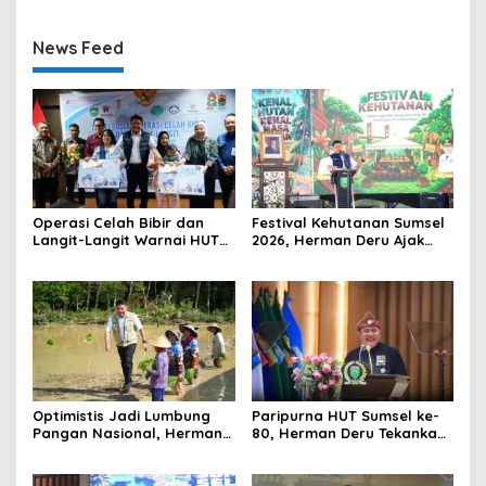
News Feed
Operasi Celah Bibir dan
Festival Kehutanan Sumsel
Langit-Langit Warnai HUT
2026, Herman Deru Ajak
Sumsel, Gubernur:
Generasi Muda Jaga
Manfaatnya Sangat Besar
Kelestarian Hutan
Optimistis Jadi Lumbung
Paripurna HUT Sumsel ke-
Pangan Nasional, Herman
80, Herman Deru Tekankan
Deru Dorong Produksi
Pentingnya Persatuan dan
Gabah Sumsel Tembus 5
Pembangunan
Juta Ton
Berkelanjutan