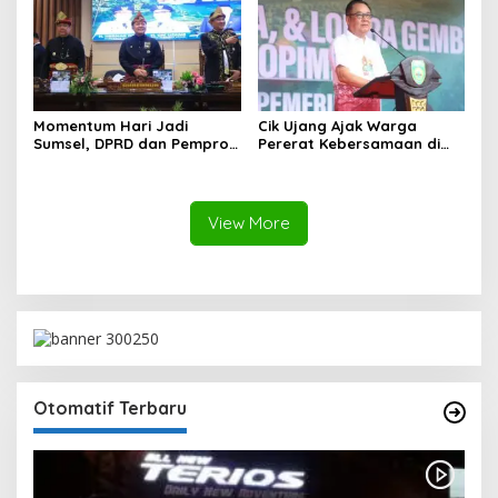
Momentum Hari Jadi
Cik Ujang Ajak Warga
Sumsel, DPRD dan Pemprov
Pererat Kebersamaan di
Kompak Perkuat Sinergi
Jalan Santai HUT ke-80
Pembangunan
Sumsel
View More
Otomatif Terbaru