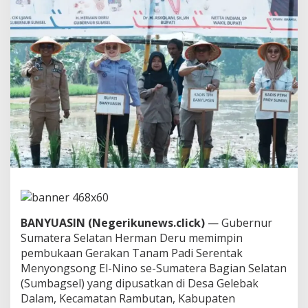
i
m
p
i
n
G
e
r
a
k
a
n
T
a
n
a
m
P
BANYUASIN (Negerikunews.click)
— Gubernur
a
d
Sumatera Selatan Herman Deru memimpin
i
pembukaan Gerakan Tanam Padi Serentak
S
Menyongsong El-Nino se-Sumatera Bagian Selatan
e
(Sumbagsel) yang dipusatkan di Desa Gelebak
r
Dalam, Kecamatan Rambutan, Kabupaten
e