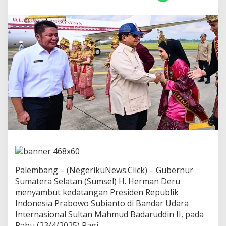
s
e
l
S
a
m
b
u
t
P
r
e
s
i
d
e
n
P
r
Palembang – (NegerikuNews.Click) – Gubernur
a
Sumatera Selatan (Sumsel) H. Herman Deru
b
menyambut kedatangan Presiden Republik
o
w
Indonesia Prabowo Subianto di Bandar Udara
o
Internasional Sultan Mahmud Badaruddin II, pada
d
Rabu (23/4/2025) Pagi.