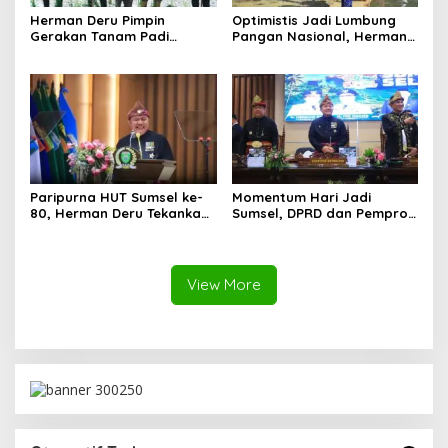
Herman Deru Pimpin
Optimistis Jadi Lumbung
Gerakan Tanam Padi
Pangan Nasional, Herman
Serentak Sumbagsel,
Deru Dorong Produksi
Banyuasin Bidik Produksi 1
Gabah Sumsel Tembus 5
Juta Ton
Juta Ton
Paripurna HUT Sumsel ke-
Momentum Hari Jadi
80, Herman Deru Tekankan
Sumsel, DPRD dan Pemprov
Pentingnya Persatuan dan
Kompak Perkuat Sinergi
Pembangunan
Pembangunan
Berkelanjutan
View More