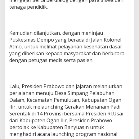
a
tenaga pendidik.
n
-
K
e
s
Kemudian dilanjutkan, dengan meninjau
e
Puskesmas Dempo yang berada di Jalan Kolonel
h
Atmo, untuk melihat pelayanan kesehatan dasar
a
t
yang diberikan kepada masyarakat dan berbicara
a
dengan petugas medis serta pasien.
n
d
a
n
L
Lalu, Presiden Prabowo dan jajaran melanjutkan
a
perjalanan menuju Desa Simpang Pelabuhan
u
Dalam, Kecamatan Pemulutan, Kabupaten Ogan
n
Ilir, untuk melaunching Gerakan Menanam Padi
c
Serentak di 14 Provinsi bersama Presiden RI.Usai
h
i
dari Kabupaten Ogan Ilir, Presiden Prabowo
n
bertolak ke Kabupaten Banyuasin untuk
g
menghadiri acara launching program nasional
G