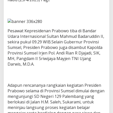
i
P
a
l
e
m
b
Pesawat Kepresidenan Prabowo tiba di Bandar
a
Udara Internasional Sultan Mahmud Badaruddin II,
n
sekira pukul 09.29 WIB.Selain Gubernur Provinsi
g
,
Sumsel, Presiden Prabowo juga disambut Kapolda
T
Provinsi Sumsel Irjen Pol. Andi Rian R Djajadi, SIK,
i
MH, Pangdam II Sriwijaya Mayjen TNI Ujang
n
Darwis, M.D.A.
j
a
u
P
e
Adapun rencananya rangkaian kegiatan Presiden
n
Prabowo selama di Provinsi Sumsel dimulai dengan
d
mengunjungi SD Negeri 129 Palembang yang
i
d
berlokasi di Jalan H.M. Saleh, Sukarami, untuk
i
meninjau langsung proses kegiatan belajar
k
mengajar serta berdialog dengan para siswa dan