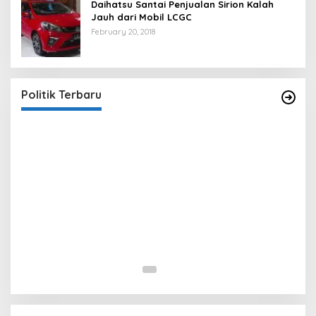
Daihatsu Santai Penjualan Sirion Kalah
Jauh dari Mobil LCGC
February 20, 2018
Strategi PPP Menangkan Duet Ganjar dan Gus
Yasin
In Berita, Politik
|
February 19, 2018
Politik Terbaru