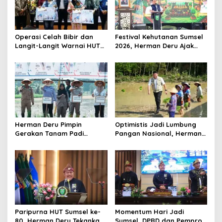
g
a
t
Operasi Celah Bibir dan
Festival Kehutanan Sumsel
i
Langit-Langit Warnai HUT
2026, Herman Deru Ajak
o
Sumsel, Gubernur:
Generasi Muda Jaga
Manfaatnya Sangat Besar
Kelestarian Hutan
n
Herman Deru Pimpin
Optimistis Jadi Lumbung
Gerakan Tanam Padi
Pangan Nasional, Herman
Serentak Sumbagsel,
Deru Dorong Produksi
Banyuasin Bidik Produksi 1
Gabah Sumsel Tembus 5
Juta Ton
Juta Ton
Paripurna HUT Sumsel ke-
Momentum Hari Jadi
80, Herman Deru Tekankan
Sumsel, DPRD dan Pemprov