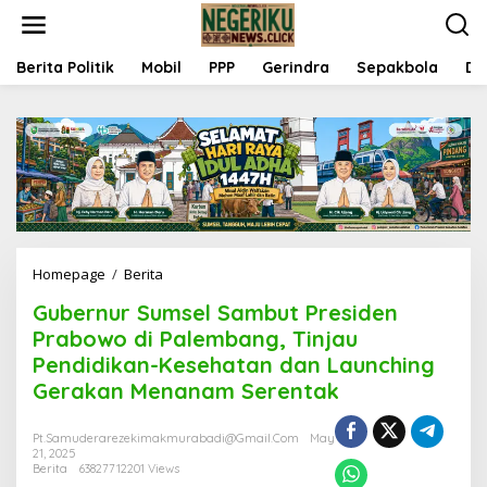
S
k
i
p
Berita Politik
Mobil
PPP
Gerindra
Sepakbola
Da
t
o
c
o
n
t
e
n
t
Homepage
/
Berita
G
u
Gubernur Sumsel Sambut Presiden
b
e
Prabowo di Palembang, Tinjau
r
Pendidikan-Kesehatan dan Launching
n
Gerakan Menanam Serentak
u
r
S
Pt.samuderarezekimakmurabadi@gmail.com
May
u
21, 2025
m
Berita
63827712201 Views