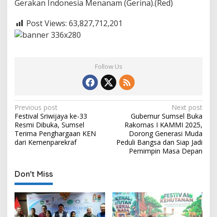
Gerakan Indonesia Menanam (Gerina).(Red)
e
r
a
Post Views:
63,827,712,201
k
a
n
M
e
Follow Us
n
a
n
a
P
Previous post
Next post
m
Festival Sriwijaya ke-33
Gubernur Sumsel Buka
S
o
Resmi Dibuka, Sumsel
Rakornas I KAMMI 2025,
e
s
Terima Penghargaan KEN
Dorong Generasi Muda
r
dari Kemenparekraf
Peduli Bangsa dan Siap Jadi
e
t
Pemimpin Masa Depan
n
n
t
a
Don't Miss
a
k
v
i