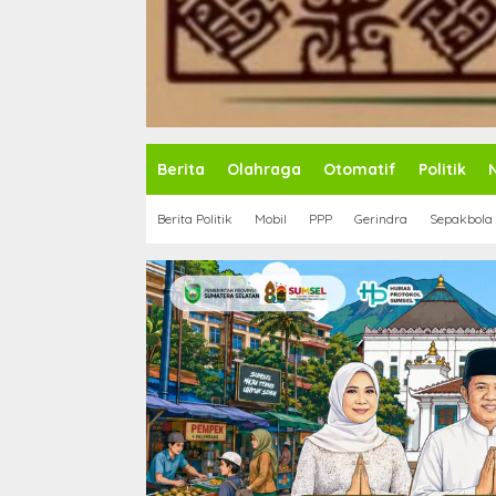
Berita
Olahraga
Otomatif
Politik
Berita Politik
Mobil
PPP
Gerindra
Sepakbola