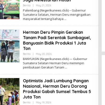
Berita
|
May 21, 2026
B
Y
Palembang (Negerikunews.click) – Gubernur
A
Sumatera Selatan, Herman Deru mengingatkan
D
masyarakat tentang bahaya
M
I
N
O
Herman Deru Pimpin Gerakan
Ff
I
Tanam Padi Serentak Sumbagsel,
C
E
Banyuasin Bidik Produksi 1 Juta
Ton
Berita
|
May 20, 2026
B
Y
BANYUASIN (Negerikunews.click) — Gubernur
A
Sumatera Selatan Herman Deru memimpin
D
pembukaan Gerakan Tanam
M
I
N
O
Optimistis Jadi Lumbung Pangan
Ff
I
Nasional, Herman Deru Dorong
C
E
Produksi Gabah Sumsel Tembus 5
Ini Dia Hubungan Partai Garuda
dengan Gerindra
Juta Ton
In Berita, Politik
|
February 19, 2018
Berita
|
May 19, 2026
B