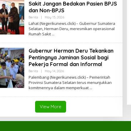
I
Sakit Jangan Bedakan Pasien BPJS
C
E
dan Non-BPJS
Berita
|
May 15, 2026
B
Y
Lahat (Negerikunews.click) – Gubernur Sumatera
A
Selatan, Herman Deru, meresmikan operasional
D
Rumah Sakit
M
I
N
O
Gubernur Herman Deru Tekankan
Ff
I
Pentingnya Jaminan Sosial bagi
C
E
Pekerja Formal dan Informal
Berita
|
May 14, 2026
B
Y
Palembang (Negerikunews.click) – Pemerintah
A
Provinsi Sumatera Selatan terus menunjukkan
D
komitmennya dalam memperkuat
M
I
N
O
Ff
View More
I
C
E