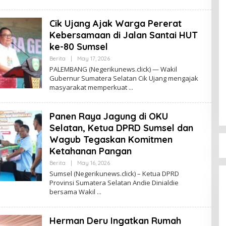
I
N
O
Cik Ujang Ajak Warga Pererat
Ff
I
Kebersamaan di Jalan Santai HUT
C
E
ke-80 Sumsel
Berita
|
May 17, 2026
B
Y
PALEMBANG (Negerikunews.click) — Wakil
A
Gubernur Sumatera Selatan Cik Ujang mengajak
D
masyarakat memperkuat
M
I
N
O
Panen Raya Jagung di OKU
Ff
I
Selatan, Ketua DPRD Sumsel dan
C
E
Wagub Tegaskan Komitmen
Ketahanan Pangan
Berita
|
May 16, 2026
B
Y
Sumsel (Negerikunews.click) – Ketua DPRD
A
Provinsi Sumatera Selatan Andie Dinialdie
D
bersama Wakil
M
I
N
O
Herman Deru Ingatkan Rumah
Ff