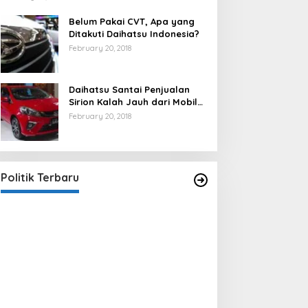
Belum Pakai CVT, Apa yang
Ditakuti Daihatsu Indonesia?
February 20, 2018
Daihatsu Santai Penjualan
Sirion Kalah Jauh dari Mobil
LCGC
February 20, 2018
Strategi PPP Menangkan Duet
Ganjar dan Gus Yasin
In Berita, Politik
|
February 19, 2018
Politik Terbaru