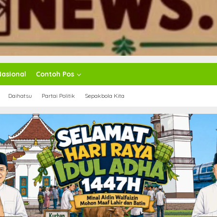
Nasional
Contoh Pos
Daihatsu
Partai Politik
Sepakbola Kita