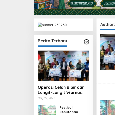
Author
Berita Terbaru
Operasi Celah Bibir dan
Langit-Langit Warnai
HUT Sumsel, Gubernur:
May 22, 2026
Manfaatnya Sangat
Besar
Festival
Kehutanan