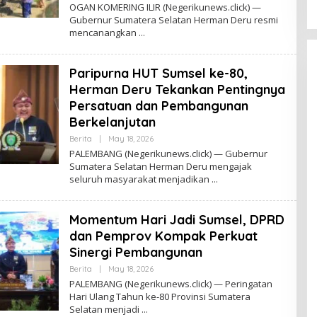
Y
OGAN KOMERING ILIR (Negerikunews.click) —
A
Gubernur Sumatera Selatan Herman Deru resmi
D
mencanangkan
M
I
N
O
Paripurna HUT Sumsel ke-80,
Ff
I
Herman Deru Tekankan Pentingnya
C
E
Persatuan dan Pembangunan
Berkelanjutan
Berita
|
May 18, 2026
B
Y
PALEMBANG (Negerikunews.click) — Gubernur
A
Sumatera Selatan Herman Deru mengajak
D
seluruh masyarakat menjadikan
M
I
N
O
Momentum Hari Jadi Sumsel, DPRD
Ff
I
dan Pemprov Kompak Perkuat
C
E
Sinergi Pembangunan
Berita
|
May 18, 2026
B
Y
PALEMBANG (Negerikunews.click) — Peringatan
A
Hari Ulang Tahun ke-80 Provinsi Sumatera
D
Selatan menjadi
M