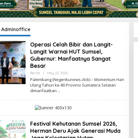
:
Adminoffice
Operasi Celah Bibir dan Langit-
Langit Warnai HUT Sumsel,
Gubernur: Manfaatnya Sangat
Besar
Berita
|
May 22, 2026
B
Y
Palembang (Negerikunews.click) – Momentum Hari
A
Ulang Tahun ke-80 Provinsi Sumatera Selatan
D
dimanfaatkan
M
I
N
O
Ff
I
C
E
Festival Kehutanan Sumsel 2026,
Herman Deru Ajak Generasi Muda
Jaga Kelestarian Hutan