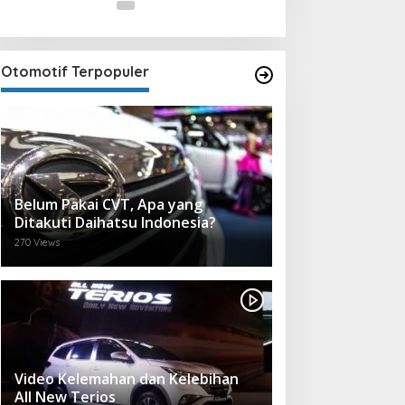
Otomotif Terpopuler
Belum Pakai CVT, Apa yang
Ditakuti Daihatsu Indonesia?
270 Views
Video Kelemahan dan Kelebihan
All New Terios