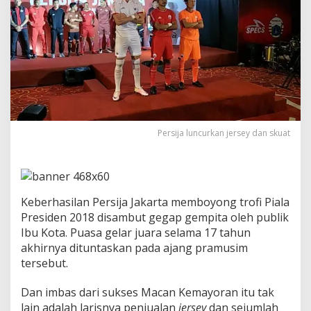
L
a
k
u
K
e
r
a
s
U
s
Persija luncurkan jersey dan skuat
a
i
J
u
a
Keberhasilan Persija Jakarta memboyong trofi Piala
r
Presiden 2018 disambut gegap gempita oleh publik
a
P
Ibu Kota. Puasa gelar juara selama 17 tahun
i
akhirnya dituntaskan pada ajang pramusim
a
tersebut.
l
a
Dan imbas dari sukses Macan Kemayoran itu tak
P
r
lain adalah larisnya penjualan
jersey
dan sejumlah