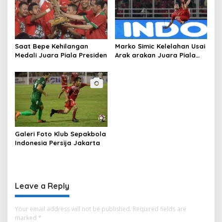
v
i
g
a
Saat Bepe Kehilangan
Marko Simic Kelelahan Usai
t
Medali Juara Piala Presiden
Arak arakan Juara Piala
Presiden
i
o
n
Galeri Foto Klub Sepakbola
Indonesia Persija Jakarta
Leave a Reply
Your email address will not be published.
Required fields are
marked
*