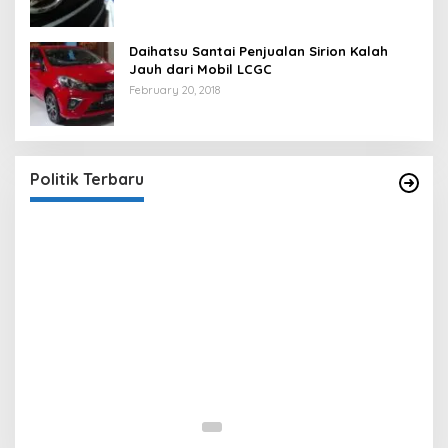
Daihatsu Santai Penjualan Sirion Kalah
Jauh dari Mobil LCGC
February 20, 2018
Strategi PPP Menangkan Duet Ganjar dan Gus
Yasin
In Berita, Politik
|
February 19, 2018
Politik Terbaru