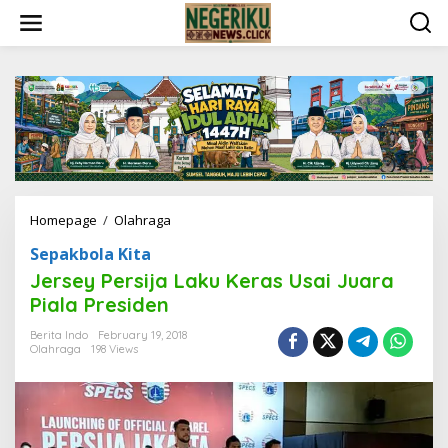
S
k
i
p
t
o
c
o
n
t
e
n
Homepage
/
Olahraga
J
t
e
Sepakbola Kita
r
s
Jersey Persija Laku Keras Usai Juara
e
Piala Presiden
y
P
Berita Indo
February 19, 2018
e
Olahraga
198 Views
r
s
i
j
a