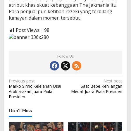
e
atribut khas skuat kebanggaan The Jakmania itu.
s
Para penjual pun ketiban rezeki yang terbilang
i
lumayan dalam momen tersebut.
d
e
n
Post Views:
198
Follow Us
P
Previous post
Next post
Marko Simic Kelelahan Usai
Saat Bepe Kehilangan
o
Arak arakan Juara Piala
Medali Juara Piala Presiden
s
Presiden
t
Don't Miss
n
a