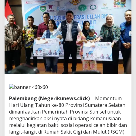
h
B
i
b
i
r
d
a
n
L
a
n
g
i
t
-
L
a
Palembang (Negerikunews.click)
– Momentum
n
g
Hari Ulang Tahun ke-80 Provinsi Sumatera Selatan
i
dimanfaatkan Pemerintah Provinsi Sumsel untuk
t
menghadirkan aksi nyata di bidang kemanusiaan
W
melalui kegiatan bakti sosial operasi celah bibir dan
a
langit-langit di Rumah Sakit Gigi dan Mulut (RSGM)
r