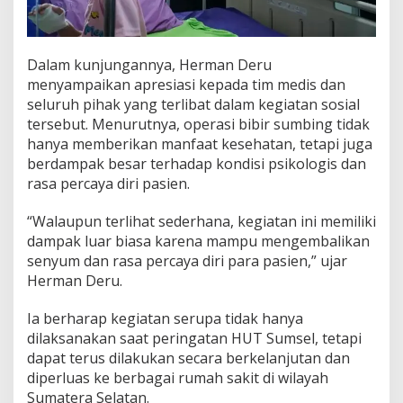
f
a
a
t
Dalam kunjungannya, Herman Deru
n
menyampaikan apresiasi kepada tim medis dan
y
a
seluruh pihak yang terlibat dalam kegiatan sosial
S
tersebut. Menurutnya, operasi bibir sumbing tidak
a
hanya memberikan manfaat kesehatan, tetapi juga
n
berdampak besar terhadap kondisi psikologis dan
g
rasa percaya diri pasien.
a
t
B
“Walaupun terlihat sederhana, kegiatan ini memiliki
e
dampak luar biasa karena mampu mengembalikan
s
senyum dan rasa percaya diri para pasien,” ujar
a
Herman Deru.
r
Ia berharap kegiatan serupa tidak hanya
dilaksanakan saat peringatan HUT Sumsel, tetapi
dapat terus dilakukan secara berkelanjutan dan
diperluas ke berbagai rumah sakit di wilayah
Sumatera Selatan.