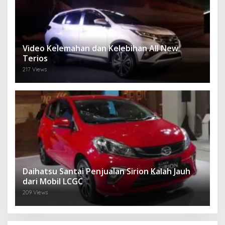
Video Kelemahan dan Kelebihan All New
Terios
217 Views
Daihatsu Santai Penjualan Sirion Kalah Jauh
dari Mobil LCGC
209 Views