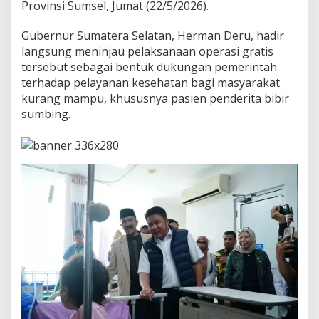
n
Provinsi Sumsel, Jumat (22/5/2026).
a
i
Gubernur Sumatera Selatan, Herman Deru, hadir
H
langsung meninjau pelaksanaan operasi gratis
U
tersebut sebagai bentuk dukungan pemerintah
T
S
terhadap pelayanan kesehatan bagi masyarakat
u
kurang mampu, khususnya pasien penderita bibir
m
sumbing.
s
e
l
,
G
u
b
e
r
n
u
r
:
M
a
n