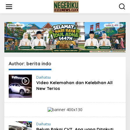
S
k
i
p
t
o
c
o
n
t
e
n
Author:
berita indo
t
Daihatsu
Video Kelemahan dan Kelebihan All
New Terios
Daihatsu
Belum Pakai CVT, Apa yang Ditakuti