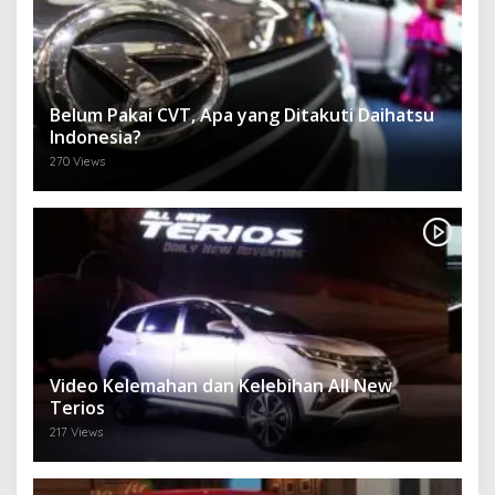
Belum Pakai CVT, Apa yang Ditakuti Daihatsu
Indonesia?
270 Views
Video Kelemahan dan Kelebihan All New
Terios
217 Views