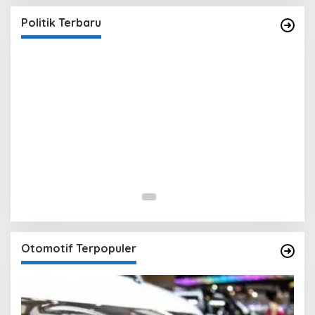
Yasin
In Berita, Politik
|
February 19, 2018
Politik Terbaru
Otomotif Terpopuler