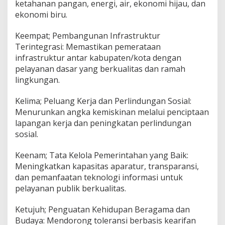
ketahanan pangan, energi, air, ekonomi hijau, dan
a
n
ekonomi biru.
g
u
Keempat; Pembangunan Infrastruktur
n
Terintegrasi: Memastikan pemerataan
a
infrastruktur antar kabupaten/kota dengan
n
d
pelayanan dasar yang berkualitas dan ramah
a
lingkungan.
n
K
Kelima; Peluang Kerja dan Perlindungan Sosial:
e
Menurunkan angka kemiskinan melalui penciptaan
s
e
lapangan kerja dan peningkatan perlindungan
j
sosial.
a
h
Keenam; Tata Kelola Pemerintahan yang Baik:
t
Meningkatkan kapasitas aparatur, transparansi,
e
r
dan pemanfaatan teknologi informasi untuk
a
pelayanan publik berkualitas.
a
n
Ketujuh; Penguatan Kehidupan Beragama dan
M
Budaya: Mendorong toleransi berbasis kearifan
a