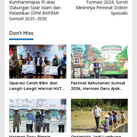
s
Kumhamimipas RI atas
Formasi 2024, Soroti
Dukungan Syiar Islam dan
Minimnya Peminat Dokter
t
Pelantikan DPW BKPRMI
Spesialis
Sumsel 2025–2030
n
a
Don't Miss
v
i
g
a
t
i
Operasi Celah Bibir dan
Festival Kehutanan Sumsel
o
Langit-Langit Warnai HUT
2026, Herman Deru Ajak
Sumsel, Gubernur:
Generasi Muda Jaga
n
Manfaatnya Sangat Besar
Kelestarian Hutan
Herman Deru Pimpin
Optimistis Jadi Lumbung