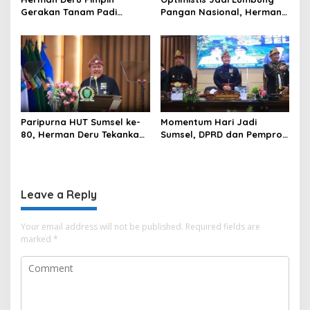
Gerakan Tanam Padi
Pangan Nasional, Herman
Serentak Sumbagsel,
Deru Dorong Produksi
Banyuasin Bidik Produksi 1
Gabah Sumsel Tembus 5
Juta Ton
Juta Ton
Paripurna HUT Sumsel ke-
Momentum Hari Jadi
80, Herman Deru Tekankan
Sumsel, DPRD dan Pemprov
Pentingnya Persatuan dan
Kompak Perkuat Sinergi
Pembangunan
Pembangunan
Berkelanjutan
Leave a Reply
Your email address will not be published.
Required fields are
marked
*