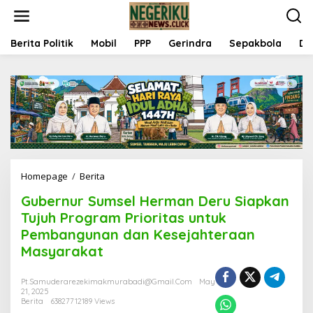
S
k
i
p
Berita Politik
Mobil
PPP
Gerindra
Sepakbola
Da
t
o
c
o
n
t
e
n
t
Homepage
/
Berita
G
u
Gubernur Sumsel Herman Deru Siapkan
b
e
Tujuh Program Prioritas untuk
r
Pembangunan dan Kesejahteraan
n
Masyarakat
u
r
S
Pt.samuderarezekimakmurabadi@gmail.com
May
u
21, 2025
m
Berita
63827712189 Views