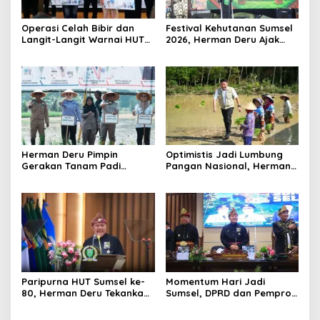
Operasi Celah Bibir dan
Festival Kehutanan Sumsel
Langit-Langit Warnai HUT
2026, Herman Deru Ajak
Sumsel, Gubernur:
Generasi Muda Jaga
Manfaatnya Sangat Besar
Kelestarian Hutan
Herman Deru Pimpin
Optimistis Jadi Lumbung
Gerakan Tanam Padi
Pangan Nasional, Herman
Serentak Sumbagsel,
Deru Dorong Produksi
Banyuasin Bidik Produksi 1
Gabah Sumsel Tembus 5
Juta Ton
Juta Ton
Paripurna HUT Sumsel ke-
Momentum Hari Jadi
80, Herman Deru Tekankan
Sumsel, DPRD dan Pemprov
Pentingnya Persatuan dan
Kompak Perkuat Sinergi
Pembangunan
Pembangunan