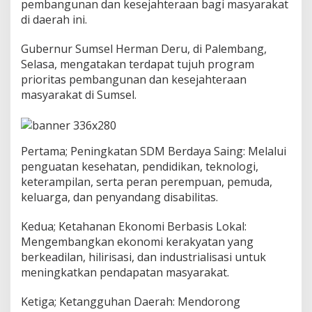
P
pembangunan dan kesejahteraan bagi masyarakat
r
di daerah ini.
o
g
Gubernur Sumsel Herman Deru, di Palembang,
r
Selasa, mengatakan terdapat tujuh program
a
m
prioritas pembangunan dan kesejahteraan
P
masyarakat di Sumsel.
r
i
o
r
Pertama; Peningkatan SDM Berdaya Saing: Melalui
i
penguatan kesehatan, pendidikan, teknologi,
t
a
keterampilan, serta peran perempuan, pemuda,
s
keluarga, dan penyandang disabilitas.
u
n
Kedua; Ketahanan Ekonomi Berbasis Lokal:
t
Mengembangkan ekonomi kerakyatan yang
u
k
berkeadilan, hilirisasi, dan industrialisasi untuk
P
meningkatkan pendapatan masyarakat.
e
m
Ketiga; Ketangguhan Daerah: Mendorong
b