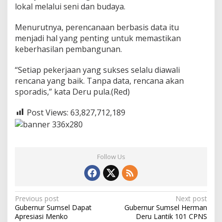
s
lokal melalui seni dan budaya.
y
a
Menurutnya, perencanaan berbasis data itu
r
menjadi hal yang penting untuk memastikan
a
keberhasilan pembangunan.
k
a
t
“Setiap pekerjaan yang sukses selalu diawali
rencana yang baik. Tanpa data, rencana akan
sporadis,” kata Deru pula.(Red)
Post Views:
63,827,712,189
Follow Us
P
Previous post
Next post
Gubernur Sumsel Dapat
Gubernur Sumsel Herman
o
Apresiasi Menko
Deru Lantik 101 CPNS