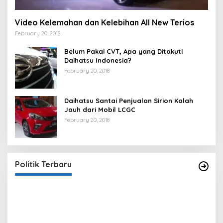
Video Kelemahan dan Kelebihan All New Terios
February 20, 2018
Belum Pakai CVT, Apa yang Ditakuti
Daihatsu Indonesia?
February 20, 2018
Daihatsu Santai Penjualan Sirion Kalah
Jauh dari Mobil LCGC
February 20, 2018
Strategi PPP Menangkan Duet Ganjar dan Gus
Yasin
In Berita, Politik
|
February 19, 2018
Politik Terbaru