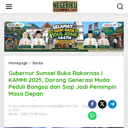
S
k
i
p
t
o
c
o
n
t
e
n
Homepage
/
Berita
G
t
u
Gubernur Sumsel Buka Rakornas I
b
e
KAMMI 2025, Dorong Generasi Muda
r
Peduli Bangsa dan Siap Jadi Pemimpin
n
Masa Depan
u
r
S
Pt.samuderarezekimakmurabadi@gmail.com
May
u
21, 2025
m
Berita
63827712198 Views
s
e