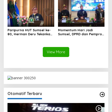
Juta Ton
Juta Ton
Paripurna HUT Sumsel ke-
Momentum Hari Jadi
80, Herman Deru Tekankan
Sumsel, DPRD dan Pemprov
Pentingnya Persatuan dan
Kompak Perkuat Sinergi
Pembangunan
Pembangunan
Berkelanjutan
View More
Otomatif Terbaru