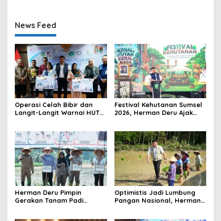
News Feed
Operasi Celah Bibir dan
Festival Kehutanan Sumsel
Langit-Langit Warnai HUT
2026, Herman Deru Ajak
Sumsel, Gubernur:
Generasi Muda Jaga
Manfaatnya Sangat Besar
Kelestarian Hutan
Herman Deru Pimpin
Optimistis Jadi Lumbung
Gerakan Tanam Padi
Pangan Nasional, Herman
Serentak Sumbagsel,
Deru Dorong Produksi
Banyuasin Bidik Produksi 1
Gabah Sumsel Tembus 5