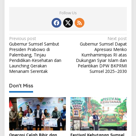
Follow Us
P
Previous post
Next post
Gubernur Sumsel Sambut
Gubernur Sumsel Dapat
o
Presiden Prabowo di
Apresiasi Menko
s
Palembang, Tinjau
Kumhamimipas RI atas
Pendidikan-Kesehatan dan
Dukungan Syiar Islam dan
t
Launching Gerakan
Pelantikan DPW BKPRMI
Menanam Serentak
Sumsel 2025–2030
n
a
Don't Miss
v
i
g
a
t
i
Operasi Celah Bibir dan
Festival Kehutanan Sumsel