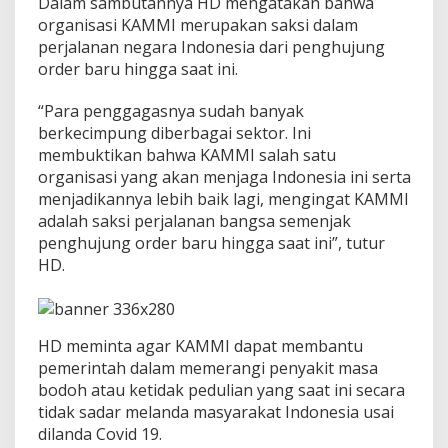
Dalam sambutannya HD mengatakan bahwa
o
organisasi KAMMI merupakan saksi dalam
r
o
perjalanan negara Indonesia dari penghujung
n
order baru hingga saat ini.
g
G
“Para penggagasnya sudah banyak
e
berkecimpung diberbagai sektor. Ini
n
e
membuktikan bahwa KAMMI salah satu
r
organisasi yang akan menjaga Indonesia ini serta
a
menjadikannya lebih baik lagi, mengingat KAMMI
s
adalah saksi perjalanan bangsa semenjak
i
penghujung order baru hingga saat ini”, tutur
M
u
HD.
d
a
P
e
HD meminta agar KAMMI dapat membantu
d
pemerintah dalam memerangi penyakit masa
u
l
bodoh atau ketidak pedulian yang saat ini secara
i
tidak sadar melanda masyarakat Indonesia usai
B
dilanda Covid 19.
a