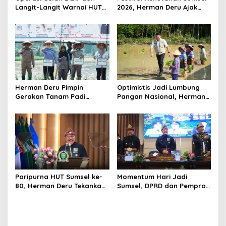
o
Langit-Langit Warnai HUT
2026, Herman Deru Ajak
Sumsel, Gubernur:
Generasi Muda Jaga
n
Manfaatnya Sangat Besar
Kelestarian Hutan
Herman Deru Pimpin
Optimistis Jadi Lumbung
Gerakan Tanam Padi
Pangan Nasional, Herman
Serentak Sumbagsel,
Deru Dorong Produksi
Banyuasin Bidik Produksi 1
Gabah Sumsel Tembus 5
Juta Ton
Juta Ton
Paripurna HUT Sumsel ke-
Momentum Hari Jadi
80, Herman Deru Tekankan
Sumsel, DPRD dan Pemprov
Pentingnya Persatuan dan
Kompak Perkuat Sinergi
Pembangunan
Pembangunan
Berkelanjutan