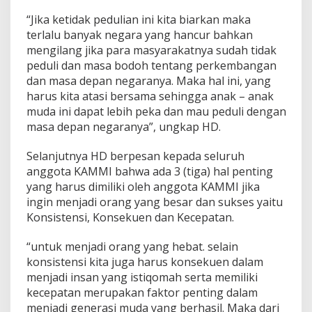
n
“Jika ketidak pedulian ini kita biarkan maka
g
s
terlalu banyak negara yang hancur bahkan
a
mengilang jika para masyarakatnya sudah tidak
d
peduli dan masa bodoh tentang perkembangan
a
dan masa depan negaranya. Maka hal ini, yang
n
S
harus kita atasi bersama sehingga anak – anak
i
muda ini dapat lebih peka dan mau peduli dengan
a
masa depan negaranya”, ungkap HD.
p
J
Selanjutnya HD berpesan kepada seluruh
a
d
anggota KAMMI bahwa ada 3 (tiga) hal penting
i
yang harus dimiliki oleh anggota KAMMI jika
P
ingin menjadi orang yang besar dan sukses yaitu
e
Konsistensi, Konsekuen dan Kecepatan.
m
i
m
“untuk menjadi orang yang hebat. selain
p
konsistensi kita juga harus konsekuen dalam
i
menjadi insan yang istiqomah serta memiliki
n
kecepatan merupakan faktor penting dalam
M
menjadi generasi muda yang berhasil. Maka dari
a