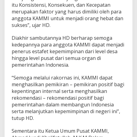
s
itu Konsistensi, Konsekuen, dan Kecepatan
a
merupakan faktor yang harus dimiliki oleh para
D
anggota KAMMI untuk menjadi orang hebat dan
e
sukses”, ujar HD.
p
a
n
Diakhir sambutannya HD berharap semoga
kedepannya para anggota KAMMI dapat menjadi
penerus estafet kepemimpinan dari level desa
hingga level pusat dari semua organ di
pemerintahan Indonesia.
“Semoga melalui rakornas ini, KAMMI dapat
menghasilkan pemikiran – pemikiran positif bagi
kepentingan internal serta menghasilkan
rekomendasi – rekomendasi positif bagi
pemerintahan dalam membangun Indonesia
serta melanjutkan kepemimpinan di negeri ini”,
tutup HD.
Sementara itu Ketua Umum Pusat KAMMI,