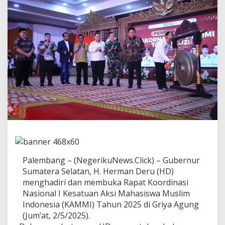
l
B
u
k
a
R
a
k
o
r
n
a
s
I
K
A
M
M
Palembang – (NegerikuNews.Click) – Gubernur
I
Sumatera Selatan, H. Herman Deru (HD)
2
menghadiri dan membuka Rapat Koordinasi
0
Nasional I Kesatuan Aksi Mahasiswa Muslim
2
5
Indonesia (KAMMI) Tahun 2025 di Griya Agung
,
(Jum’at, 2/5/2025).
D