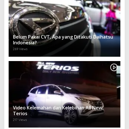
Belum Pakai CVT, Apa yang Ditakuti Daihatsu
Indonesia?
269 Views
Video Kelemahan dan Kelebihan All New
Terios
217 Views