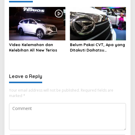
g
a
t
i
o
n
Video Kelemahan dan
Belum Pakai CVT, Apa yang
Kelebihan All New Terios
Ditakuti Daihatsu
Indonesia?
Leave a Reply
Your email address will not be published.
Required fields are
marked
*