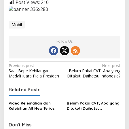
Post Views:
210
Mobil
Follow Us
P
Previous post
Next post
Saat Bepe Kehilangan
Belum Pakai CVT, Apa yang
o
Medali Juara Piala Presiden
Ditakuti Daihatsu Indonesia?
s
t
Related Posts
n
Video Kelemahan dan
Belum Pakai CVT, Apa yang
a
Kelebihan All New Terios
Ditakuti Daihatsu
v
Indonesia?
i
Don't Miss