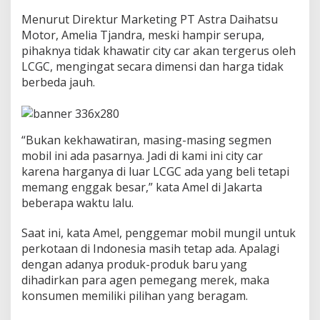
u
h
Menurut Direktur Marketing PT Astra Daihatsu
d
Motor, Amelia Tjandra, meski hampir serupa,
a
pihaknya tidak khawatir city car akan tergerus oleh
r
LCGC, mengingat secara dimensi dan harga tidak
i
M
berbeda jauh.
o
b
i
l
“Bukan kekhawatiran, masing-masing segmen
L
mobil ini ada pasarnya. Jadi di kami ini city car
C
G
karena harganya di luar LCGC ada yang beli tetapi
C
memang enggak besar,” kata Amel di Jakarta
beberapa waktu lalu.
Saat ini, kata Amel, penggemar mobil mungil untuk
perkotaan di Indonesia masih tetap ada. Apalagi
dengan adanya produk-produk baru yang
dihadirkan para agen pemegang merek, maka
konsumen memiliki pilihan yang beragam.