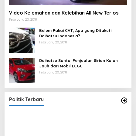
Video Kelemahan dan Kelebihan All New Terios
February 20, 2018
Belum Pakai CVT, Apa yang Ditakuti
Daihatsu Indonesia?
February 20, 2018
Daihatsu Santai Penjualan Sirion Kalah
Jauh dari Mobil LCGC
February 20, 2018
Strategi PPP Menangkan Duet Ganjar dan Gus
Yasin
In Berita, Politik
|
February 19, 2018
Politik Terbaru