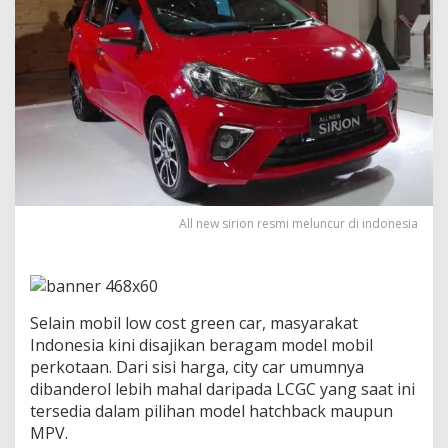
t
a
i
P
e
n
j
u
a
l
a
n
S
All new sirion resmi meluncur di indonesia
i
r
i
o
n
Selain mobil low cost green car, masyarakat
K
Indonesia kini disajikan beragam model mobil
a
l
perkotaan. Dari sisi harga, city car umumnya
a
dibanderol lebih mahal daripada LCGC yang saat ini
h
tersedia dalam pilihan model hatchback maupun
J
MPV.
a