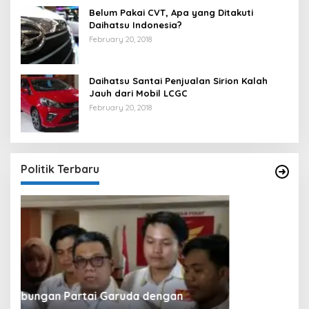
Belum Pakai CVT, Apa yang Ditakuti
Daihatsu Indonesia?
February 20, 2018
Daihatsu Santai Penjualan Sirion Kalah
Jauh dari Mobil LCGC
February 20, 2018
Strategi PPP Menangkan Duet Ganjar dan Gus
Yasin
In Berita, Politik
|
February 19, 2018
Politik Terbaru