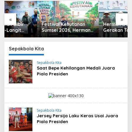
«
»
Festival Kehutanan
Herman Deru Pimpin
Sumsel 2026, Herman
Gerakan Tanam Padi
Deru Ajak Generasi
Serentak Sumbagsel,
Muda Jaga Kelestarian
Banyuasin Bidik
Hutan
Produksi 1 Juta Ton
Sepakbola Kita
Sepakbola Kita
Saat Bepe Kehilangan Medali Juara
Piala Presiden
Sepakbola Kita
Jersey Persija Laku Keras Usai Juara
Piala Presiden