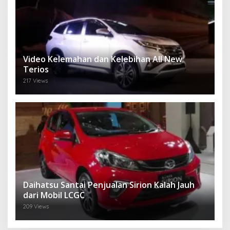
Video Kelemahan dan Kelebihan All New
Terios
217 Views
Daihatsu Santai Penjualan Sirion Kalah Jauh
dari Mobil LCGC
209 Views