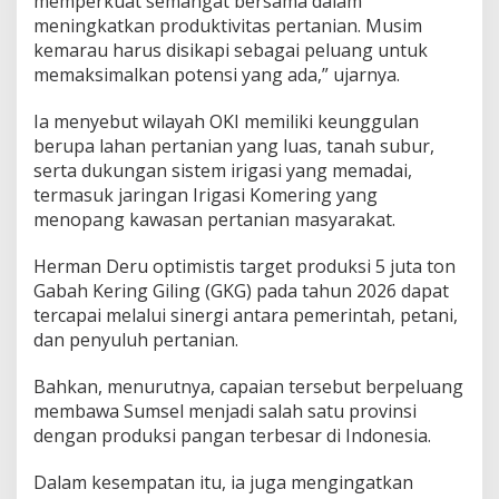
memperkuat semangat bersama dalam
a
meningkatkan produktivitas pertanian. Musim
h
kemarau harus disikapi sebagai peluang untuk
S
u
memaksimalkan potensi yang ada,” ujarnya.
m
s
Ia menyebut wilayah OKI memiliki keunggulan
e
berupa lahan pertanian yang luas, tanah subur,
l
serta dukungan sistem irigasi yang memadai,
T
e
termasuk jaringan Irigasi Komering yang
m
menopang kawasan pertanian masyarakat.
b
u
Herman Deru optimistis target produksi 5 juta ton
s
Gabah Kering Giling (GKG) pada tahun 2026 dapat
5
J
tercapai melalui sinergi antara pemerintah, petani,
u
dan penyuluh pertanian.
t
a
Bahkan, menurutnya, capaian tersebut berpeluang
T
membawa Sumsel menjadi salah satu provinsi
o
n
dengan produksi pangan terbesar di Indonesia.
Dalam kesempatan itu, ia juga mengingatkan