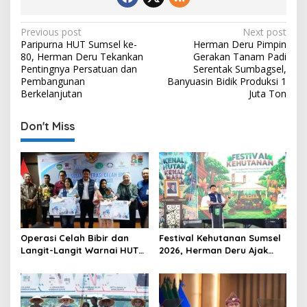
P
Previous post
Next post
Paripurna HUT Sumsel ke-
Herman Deru Pimpin
o
80, Herman Deru Tekankan
Gerakan Tanam Padi
s
Pentingnya Persatuan dan
Serentak Sumbagsel,
Pembangunan
Banyuasin Bidik Produksi 1
t
Berkelanjutan
Juta Ton
n
Don't Miss
a
v
i
g
a
t
Operasi Celah Bibir dan
Festival Kehutanan Sumsel
i
Langit-Langit Warnai HUT
2026, Herman Deru Ajak
o
Sumsel, Gubernur:
Generasi Muda Jaga
Manfaatnya Sangat Besar
Kelestarian Hutan
n