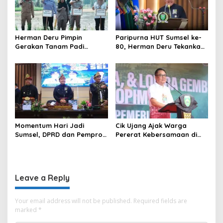
Herman Deru Pimpin
Paripurna HUT Sumsel ke-
Gerakan Tanam Padi
80, Herman Deru Tekankan
Serentak Sumbagsel,
Pentingnya Persatuan dan
Banyuasin Bidik Produksi 1
Pembangunan
Juta Ton
Berkelanjutan
Momentum Hari Jadi
Cik Ujang Ajak Warga
Sumsel, DPRD dan Pemprov
Pererat Kebersamaan di
Kompak Perkuat Sinergi
Jalan Santai HUT ke-80
Pembangunan
Sumsel
Leave a Reply
Your email address will not be published.
Required fields are
marked
*