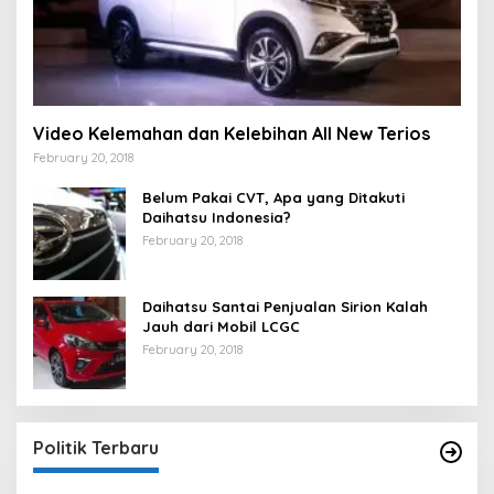
Video Kelemahan dan Kelebihan All New Terios
February 20, 2018
Belum Pakai CVT, Apa yang Ditakuti
Daihatsu Indonesia?
February 20, 2018
Daihatsu Santai Penjualan Sirion Kalah
Jauh dari Mobil LCGC
February 20, 2018
Strategi PPP Menangkan Duet Ganjar dan Gus
Yasin
In Berita, Politik
|
February 19, 2018
Politik Terbaru