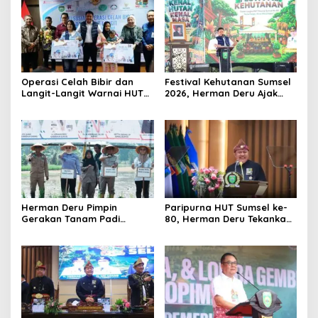
Operasi Celah Bibir dan
Festival Kehutanan Sumsel
Langit-Langit Warnai HUT
2026, Herman Deru Ajak
Sumsel, Gubernur:
Generasi Muda Jaga
Manfaatnya Sangat Besar
Kelestarian Hutan
Herman Deru Pimpin
Paripurna HUT Sumsel ke-
Gerakan Tanam Padi
80, Herman Deru Tekankan
Serentak Sumbagsel,
Pentingnya Persatuan dan
Banyuasin Bidik Produksi 1
Pembangunan
Juta Ton
Berkelanjutan