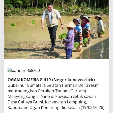
i
L
u
m
b
u
n
g
P
a
n
g
a
n
N
a
s
i
OGAN KOMERING ILIR (Negerikunews.click)
—
o
Gubernur Sumatera Selatan Herman Deru resmi
n
mencanangkan Gerakan Tanam (Gertam)
a
Menyongsong El Nino di kawasan cetak sawah
l
,
Desa Cahaya Bumi, Kecamatan Lempuing,
H
Kabupaten Ogan Komering Ilir, Selasa (19/05/2026).
e