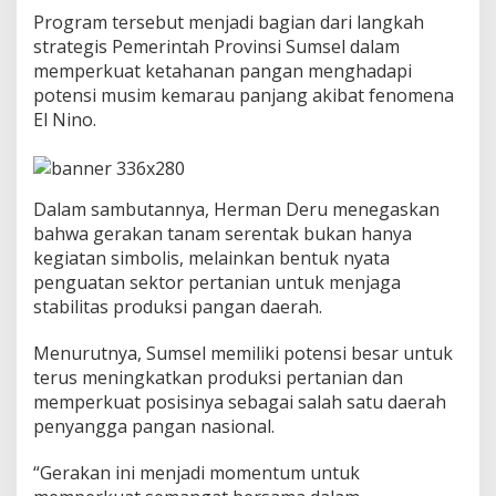
r
Program tersebut menjadi bagian dari langkah
m
strategis Pemerintah Provinsi Sumsel dalam
a
n
memperkuat ketahanan pangan menghadapi
D
potensi musim kemarau panjang akibat fenomena
e
El Nino.
r
u
D
o
Dalam sambutannya, Herman Deru menegaskan
r
o
bahwa gerakan tanam serentak bukan hanya
n
kegiatan simbolis, melainkan bentuk nyata
g
penguatan sektor pertanian untuk menjaga
P
stabilitas produksi pangan daerah.
r
o
d
Menurutnya, Sumsel memiliki potensi besar untuk
u
terus meningkatkan produksi pertanian dan
k
memperkuat posisinya sebagai salah satu daerah
s
penyangga pangan nasional.
i
G
a
“Gerakan ini menjadi momentum untuk
b