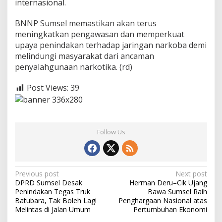
internasional.
BNNP Sumsel memastikan akan terus
meningkatkan pengawasan dan memperkuat
upaya penindakan terhadap jaringan narkoba demi
melindungi masyarakat dari ancaman
penyalahgunaan narkotika. (rd)
Post Views:
39
Follow Us
P
Previous post
Next post
DPRD Sumsel Desak
Herman Deru–Cik Ujang
o
Penindakan Tegas Truk
Bawa Sumsel Raih
s
Batubara, Tak Boleh Lagi
Penghargaan Nasional atas
Melintas di Jalan Umum
Pertumbuhan Ekonomi
t