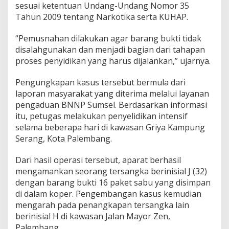
i
sesuai ketentuan Undang-Undang Nomor 35
n
Tahun 2009 tentang Narkotika serta KUHAP.
g
a
“Pemusnahan dilakukan agar barang bukti tidak
n
disalahgunakan dan menjadi bagian dari tahapan
proses penyidikan yang harus dijalankan,” ujarnya.
Pengungkapan kasus tersebut bermula dari
laporan masyarakat yang diterima melalui layanan
pengaduan BNNP Sumsel. Berdasarkan informasi
itu, petugas melakukan penyelidikan intensif
selama beberapa hari di kawasan Griya Kampung
Serang, Kota Palembang.
Dari hasil operasi tersebut, aparat berhasil
mengamankan seorang tersangka berinisial J (32)
dengan barang bukti 16 paket sabu yang disimpan
di dalam koper. Pengembangan kasus kemudian
mengarah pada penangkapan tersangka lain
berinisial H di kawasan Jalan Mayor Zen,
Palembang.