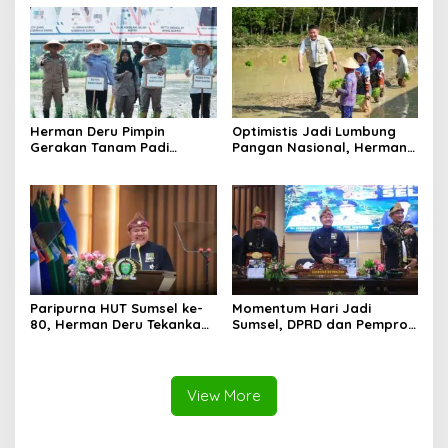
Manfaatnya Sangat Besar
Kelestarian Hutan
Herman Deru Pimpin
Optimistis Jadi Lumbung
Gerakan Tanam Padi
Pangan Nasional, Herman
Serentak Sumbagsel,
Deru Dorong Produksi
Banyuasin Bidik Produksi 1
Gabah Sumsel Tembus 5
Juta Ton
Juta Ton
Paripurna HUT Sumsel ke-
Momentum Hari Jadi
80, Herman Deru Tekankan
Sumsel, DPRD dan Pemprov
Pentingnya Persatuan dan
Kompak Perkuat Sinergi
Pembangunan
Pembangunan
Berkelanjutan
View More