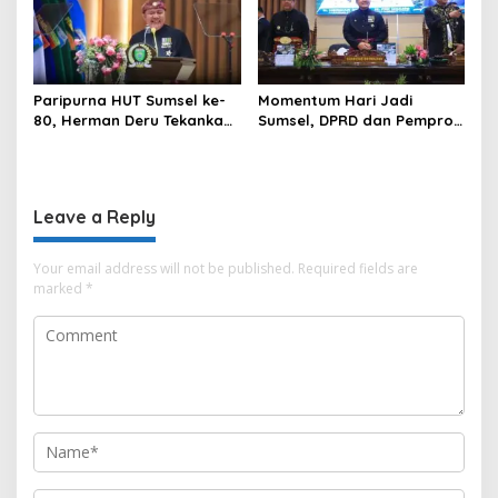
Paripurna HUT Sumsel ke-
Momentum Hari Jadi
80, Herman Deru Tekankan
Sumsel, DPRD dan Pemprov
Pentingnya Persatuan dan
Kompak Perkuat Sinergi
Pembangunan
Pembangunan
Berkelanjutan
Leave a Reply
Your email address will not be published.
Required fields are
marked
*