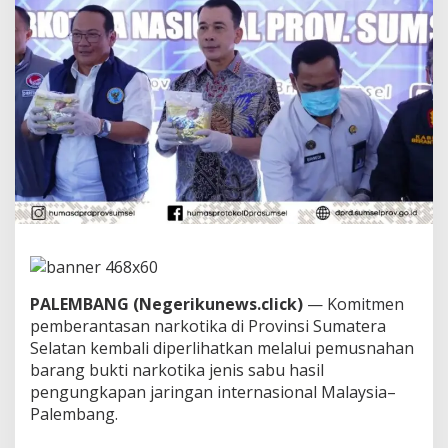
P
R
D
S
u
m
s
e
l
H
a
d
i
r
i
P
e
PALEMBANG (Negerikunews.click)
— Komitmen
m
pemberantasan narkotika di Provinsi Sumatera
u
s
Selatan kembali diperlihatkan melalui pemusnahan
n
barang bukti narkotika jenis sabu hasil
a
pengungkapan jaringan internasional Malaysia–
h
Palembang.
a
n