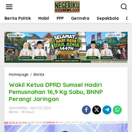
S
k
i
p
Berita Politik
Mobil
PPP
Gerindra
Sepakbola
Da
t
o
c
o
n
t
e
n
t
Homepage
/
Berita
W
a
Wakil Ketua DPRD Sumsel Hadiri
k
i
Pemusnahan 16,9 Kg Sabu, BNNP
l
Perangi Jaringan
K
e
Adminoffice
April 22, 2026
t
Berita
39 Views
u
a
D