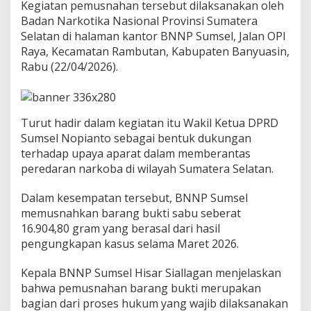
1
Kegiatan pemusnahan tersebut dilaksanakan oleh
6
Badan Narkotika Nasional Provinsi Sumatera
,
Selatan di halaman kantor BNNP Sumsel, Jalan OPI
9
Raya, Kecamatan Rambutan, Kabupaten Banyuasin,
K
g
Rabu (22/04/2026).
S
a
b
u
Turut hadir dalam kegiatan itu Wakil Ketua DPRD
,
Sumsel Nopianto sebagai bentuk dukungan
B
terhadap upaya aparat dalam memberantas
N
N
peredaran narkoba di wilayah Sumatera Selatan.
P
P
Dalam kesempatan tersebut, BNNP Sumsel
e
memusnahkan barang bukti sabu seberat
r
16.904,80 gram yang berasal dari hasil
a
n
pengungkapan kasus selama Maret 2026.
g
i
Kepala BNNP Sumsel Hisar Siallagan menjelaskan
J
bahwa pemusnahan barang bukti merupakan
a
bagian dari proses hukum yang wajib dilaksanakan
r