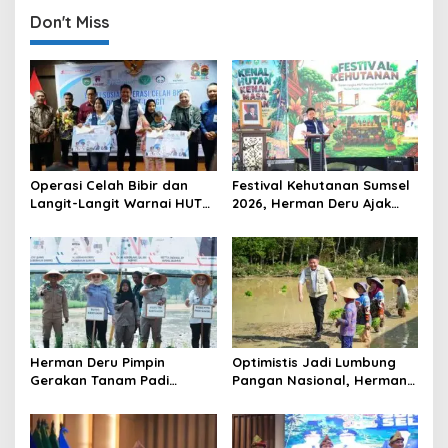
n
Don't Miss
a
v
i
g
a
t
Operasi Celah Bibir dan
Festival Kehutanan Sumsel
Langit-Langit Warnai HUT
2026, Herman Deru Ajak
i
Sumsel, Gubernur:
Generasi Muda Jaga
o
Manfaatnya Sangat Besar
Kelestarian Hutan
n
Herman Deru Pimpin
Optimistis Jadi Lumbung
Gerakan Tanam Padi
Pangan Nasional, Herman
Serentak Sumbagsel,
Deru Dorong Produksi
Banyuasin Bidik Produksi 1
Gabah Sumsel Tembus 5
Juta Ton
Juta Ton