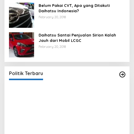
Belum Pakai CVT, Apa yang Ditakuti
Daihatsu Indonesia?
February 20, 2018
Daihatsu Santai Penjualan Sirion Kalah
Jauh dari Mobil LCGC
February 20, 2018
Strategi PPP Menangkan Duet Ganjar dan Gus
Yasin
In Berita, Politik
|
February 19, 2018
Politik Terbaru