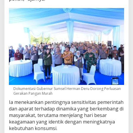
a
n
G
e
r
a
k
a
n
P
a
n
g
a
n
M
u
Dokumentasi Gubernur Sumsel Herman Deru Dorong Perluasan
r
Gerakan Pangan Murah
a
Ia menekankan pentingnya sensitivitas pemerintah
h
dan aparat terhadap dinamika yang berkembang di
masyarakat, terutama menjelang hari besar
keagamaan yang identik dengan meningkatnya
kebutuhan konsumsi.