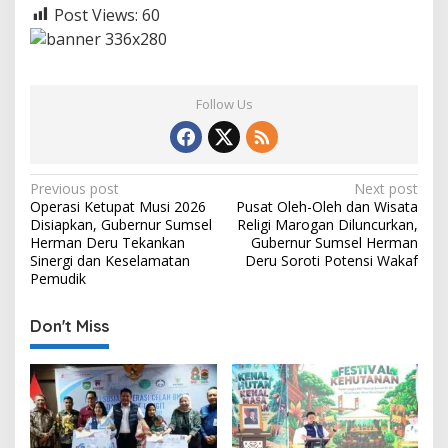
Post Views:
60
Follow Us
P
Previous post
Next post
Operasi Ketupat Musi 2026
Pusat Oleh-Oleh dan Wisata
o
Disiapkan, Gubernur Sumsel
Religi Marogan Diluncurkan,
s
Herman Deru Tekankan
Gubernur Sumsel Herman
Sinergi dan Keselamatan
Deru Soroti Potensi Wakaf
t
Pemudik
n
Don't Miss
a
v
i
g
a