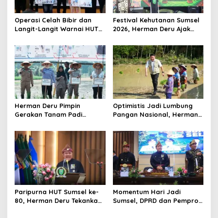
t
Operasi Celah Bibir dan
Festival Kehutanan Sumsel
i
Langit-Langit Warnai HUT
2026, Herman Deru Ajak
o
Sumsel, Gubernur:
Generasi Muda Jaga
Manfaatnya Sangat Besar
Kelestarian Hutan
n
Herman Deru Pimpin
Optimistis Jadi Lumbung
Gerakan Tanam Padi
Pangan Nasional, Herman
Serentak Sumbagsel,
Deru Dorong Produksi
Banyuasin Bidik Produksi 1
Gabah Sumsel Tembus 5
Juta Ton
Juta Ton
Paripurna HUT Sumsel ke-
Momentum Hari Jadi
80, Herman Deru Tekankan
Sumsel, DPRD dan Pemprov
Pentingnya Persatuan dan
Kompak Perkuat Sinergi
Pembangunan
Pembangunan