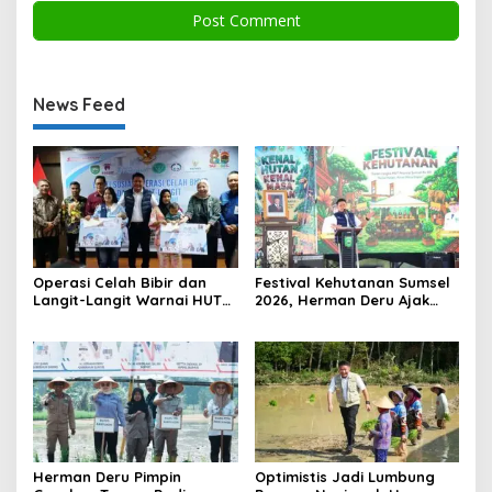
News Feed
Operasi Celah Bibir dan
Festival Kehutanan Sumsel
Langit-Langit Warnai HUT
2026, Herman Deru Ajak
Sumsel, Gubernur:
Generasi Muda Jaga
Manfaatnya Sangat Besar
Kelestarian Hutan
Herman Deru Pimpin
Optimistis Jadi Lumbung