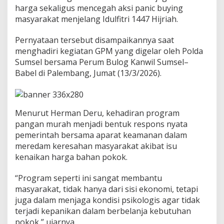
e
harga sekaligus mencegah aksi panic buying
l
masyarakat menjelang Idulfitri 1447 Hijriah.
H
e
r
Pernyataan tersebut disampaikannya saat
m
menghadiri kegiatan GPM yang digelar oleh Polda
a
Sumsel bersama Perum Bulog Kanwil Sumsel–
n
Babel di Palembang, Jumat (13/3/2026).
D
e
r
u
D
Menurut Herman Deru, kehadiran program
o
pangan murah menjadi bentuk respons nyata
r
pemerintah bersama aparat keamanan dalam
o
meredam keresahan masyarakat akibat isu
n
g
kenaikan harga bahan pokok.
P
e
“Program seperti ini sangat membantu
r
masyarakat, tidak hanya dari sisi ekonomi, tetapi
l
juga dalam menjaga kondisi psikologis agar tidak
u
a
terjadi kepanikan dalam berbelanja kebutuhan
s
pokok,” ujarnya.