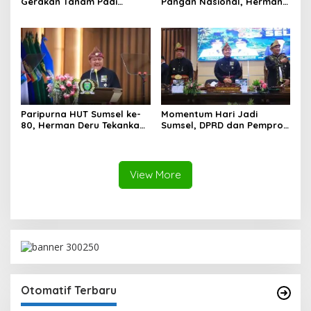
Gerakan Tanam Padi
Pangan Nasional, Herman
Serentak Sumbagsel,
Deru Dorong Produksi
Banyuasin Bidik Produksi 1
Gabah Sumsel Tembus 5
Juta Ton
Juta Ton
Paripurna HUT Sumsel ke-
Momentum Hari Jadi
80, Herman Deru Tekankan
Sumsel, DPRD dan Pemprov
Pentingnya Persatuan dan
Kompak Perkuat Sinergi
Pembangunan
Pembangunan
Berkelanjutan
View More
Otomatif Terbaru