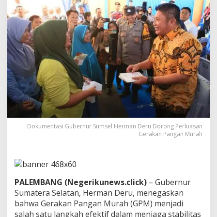
H
a
r
g
a
S
e
m
b
a
k
o
,
G
u
Dokumentasi Gubernur Sumsel Herman Deru Dorong Perluasan
b
Gerakan Pangan Murah
e
r
n
u
r
PALEMBANG (Negerikunews.click)
– Gubernur
S
Sumatera Selatan,
Herman Deru
, menegaskan
u
m
bahwa Gerakan Pangan Murah (GPM) menjadi
s
salah satu langkah efektif dalam menjaga stabilitas