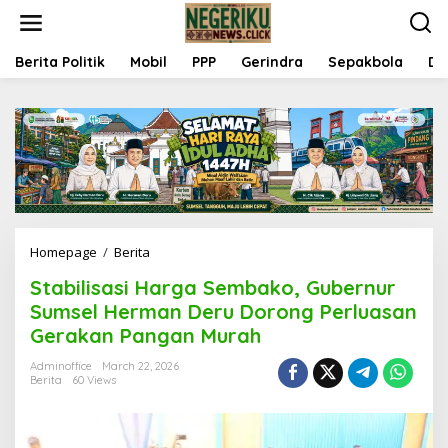
S
k
i
p
Berita Politik
Mobil
PPP
Gerindra
Sepakbola
Da
t
o
c
o
n
t
e
n
t
Homepage
/
Berita
S
t
Stabilisasi Harga Sembako, Gubernur
a
b
Sumsel Herman Deru Dorong Perluasan
i
Gerakan Pangan Murah
l
i
Adminoffice
March 22, 2026
s
Berita
60 Views
a
s
i