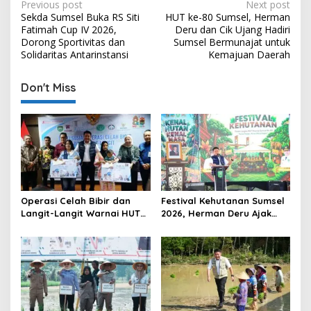
P
Previous post
Next post
Sekda Sumsel Buka RS Siti
HUT ke-80 Sumsel, Herman
o
Fatimah Cup IV 2026,
Deru dan Cik Ujang Hadiri
s
Dorong Sportivitas dan
Sumsel Bermunajat untuk
Solidaritas Antarinstansi
Kemajuan Daerah
t
n
Don't Miss
a
v
i
g
a
t
Operasi Celah Bibir dan
Festival Kehutanan Sumsel
Langit-Langit Warnai HUT
2026, Herman Deru Ajak
i
Sumsel, Gubernur:
Generasi Muda Jaga
o
Manfaatnya Sangat Besar
Kelestarian Hutan
n