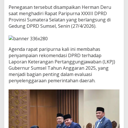
i
F
Penegasan tersebut disampaikan Herman Deru
o
saat menghadiri Rapat Paripurna XXXIII DPRD
n
Provinsi Sumatera Selatan yang berlangsung di
d
Gedung DPRD Sumsel, Senin (27/4/2026).
a
s
i
S
u
Agenda rapat paripurna kali ini membahas
m
penyampaian rekomendasi DPRD terhadap
s
Laporan Keterangan Pertanggungjawaban (LKPJ)
e
Gubernur Sumsel Tahun Anggaran 2025, yang
l
M
menjadi bagian penting dalam evaluasi
a
penyelenggaraan pemerintahan daerah.
j
u