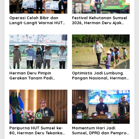
Operasi Celah Bibir dan
Festival Kehutanan Sumsel
Langit-Langit Warnai HUT
2026, Herman Deru Ajak
Sumsel, Gubernur:
Generasi Muda Jaga
Manfaatnya Sangat Besar
Kelestarian Hutan
Herman Deru Pimpin
Optimistis Jadi Lumbung
Gerakan Tanam Padi
Pangan Nasional, Herman
Serentak Sumbagsel,
Deru Dorong Produksi
Banyuasin Bidik Produksi 1
Gabah Sumsel Tembus 5
Juta Ton
Juta Ton
Paripurna HUT Sumsel ke-
Momentum Hari Jadi
80, Herman Deru Tekankan
Sumsel, DPRD dan Pemprov
Pentingnya Persatuan dan
Kompak Perkuat Sinergi