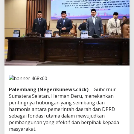
e
g
a
s
k
a
n
C
h
e
c
k
a
n
d
B
a
Palembang (Negerikunews.click)
– Gubernur
l
Sumatera Selatan, Herman Deru, menekankan
a
pentingnya hubungan yang seimbang dan
n
c
harmonis antara pemerintah daerah dan DPRD
e
sebagai fondasi utama dalam mewujudkan
J
pembangunan yang efektif dan berpihak kepada
a
masyarakat.
d