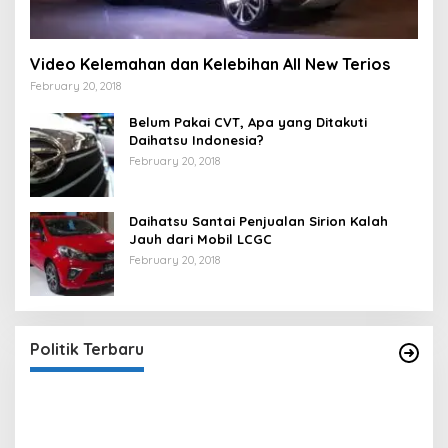
Video Kelemahan dan Kelebihan All New Terios
February 20, 2018
Belum Pakai CVT, Apa yang Ditakuti
Daihatsu Indonesia?
February 20, 2018
Daihatsu Santai Penjualan Sirion Kalah
Jauh dari Mobil LCGC
February 20, 2018
Strategi PPP Menangkan Duet Ganjar dan Gus
Yasin
In Berita, Politik
|
February 19, 2018
Politik Terbaru