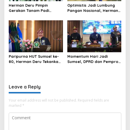
Herman Deru Pimpin
Optimistis Jadi Lumbung
Gerakan Tanam Padi
Pangan Nasional, Herman
Serentak Sumbagsel,
Deru Dorong Produksi
Banyuasin Bidik Produksi 1
Gabah Sumsel Tembus 5
Juta Ton
Juta Ton
Paripurna HUT Sumsel ke-
Momentum Hari Jadi
80, Herman Deru Tekankan
Sumsel, DPRD dan Pemprov
Pentingnya Persatuan dan
Kompak Perkuat Sinergi
Pembangunan
Pembangunan
Berkelanjutan
Leave a Reply
Your email address will not be published.
Required fields are
marked
*