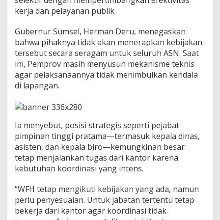
selektif dengan mempertimbangkan efektivitas
k
kerja dan pelayanan publik.
a
n
L
Gubernur Sumsel,
Herman Deru
, menegaskan
a
bahwa pihaknya tidak akan menerapkan kebijakan
y
tersebut secara seragam untuk seluruh ASN. Saat
a
ini, Pemprov masih menyusun mekanisme teknis
n
a
agar pelaksanaannya tidak menimbulkan kendala
n
di lapangan.
P
u
b
l
Ia menyebut, posisi strategis seperti pejabat
i
k
pimpinan tinggi pratama—termasuk kepala dinas,
T
asisten, dan kepala biro—kemungkinan besar
e
tetap menjalankan tugas dari kantor karena
t
kebutuhan koordinasi yang intens.
a
p
O
“WFH tetap mengikuti kebijakan yang ada, namun
p
perlu penyesuaian. Untuk jabatan tertentu tetap
t
bekerja dari kantor agar koordinasi tidak
i