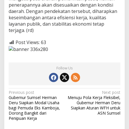
penerapannya akan disesuaikan dengan kondisi
daerah. Dengan pendekatan tersebut, diharapkan
keseimbangan antara efisiensi kerja, kualitas
layanan publik, dan stabilitas ekonomi tetap
terjaga. (rd)
Post Views:
63
Follow Us
P
Previous post
Next post
Gubernur Sumsel Herman
Menuju Pola Kerja Fleksibel,
o
Deru Siapkan Modal Usaha
Gubernur Herman Deru
s
bagi Pemuda Eks Kamboja,
Siapkan Aturan WFH untuk
Dorong Bangkit dari
ASN Sumsel
t
Penipuan Kerja
n