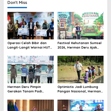
Don't Miss
a
v
i
g
a
t
Operasi Celah Bibir dan
Festival Kehutanan Sumsel
i
Langit-Langit Warnai HUT
2026, Herman Deru Ajak
o
Sumsel, Gubernur:
Generasi Muda Jaga
Manfaatnya Sangat Besar
Kelestarian Hutan
n
Herman Deru Pimpin
Optimistis Jadi Lumbung
Gerakan Tanam Padi
Pangan Nasional, Herman
Serentak Sumbagsel,
Deru Dorong Produksi
Banyuasin Bidik Produksi 1
Gabah Sumsel Tembus 5
Juta Ton
Juta Ton