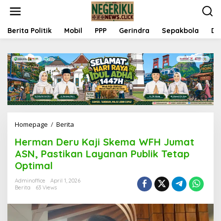
S
k
i
p
Berita Politik
Mobil
PPP
Gerindra
Sepakbola
Da
t
o
c
o
n
t
e
n
t
Homepage
/
Berita
H
e
Herman Deru Kaji Skema WFH Jumat
r
m
ASN, Pastikan Layanan Publik Tetap
a
Optimal
n
D
Adminoffice
April 1, 2026
e
Berita
63 Views
r
u
K