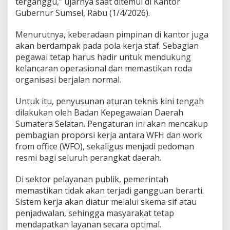
terganggu,” ujarnya saat ditemui di Kantor
m
Gubernur Sumsel, Rabu (1/4/2026).
a
l
Menurutnya, keberadaan pimpinan di kantor juga
akan berdampak pada pola kerja staf. Sebagian
pegawai tetap harus hadir untuk mendukung
kelancaran operasional dan memastikan roda
organisasi berjalan normal.
Untuk itu, penyusunan aturan teknis kini tengah
dilakukan oleh
Badan Kepegawaian Daerah
Sumatera Selatan
. Pengaturan ini akan mencakup
pembagian proporsi kerja antara WFH dan work
from office (WFO), sekaligus menjadi pedoman
resmi bagi seluruh perangkat daerah.
Di sektor pelayanan publik, pemerintah
memastikan tidak akan terjadi gangguan berarti.
Sistem kerja akan diatur melalui skema sif atau
penjadwalan, sehingga masyarakat tetap
mendapatkan layanan secara optimal.