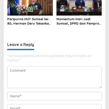
Paripurna HUT Sumsel ke-
Momentum Hari Jadi
80, Herman Deru Tekankan
Sumsel, DPRD dan Pemprov
Pentingnya Persatuan dan
Kompak Perkuat Sinergi
Pembangunan
Pembangunan
Berkelanjutan
Leave a Reply
Your email address will not be published.
Required fields are
marked
*