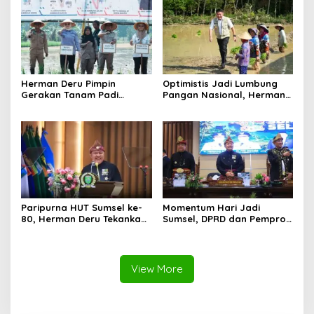
Herman Deru Pimpin
Optimistis Jadi Lumbung
Gerakan Tanam Padi
Pangan Nasional, Herman
Serentak Sumbagsel,
Deru Dorong Produksi
Banyuasin Bidik Produksi 1
Gabah Sumsel Tembus 5
Juta Ton
Juta Ton
Paripurna HUT Sumsel ke-
Momentum Hari Jadi
80, Herman Deru Tekankan
Sumsel, DPRD dan Pemprov
Pentingnya Persatuan dan
Kompak Perkuat Sinergi
Pembangunan
Pembangunan
Berkelanjutan
View More