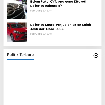
Belum Pakai CVT, Apa yang Ditakuti
Daihatsu Indonesia?
February 20, 2018
Daihatsu Santai Penjualan Sirion Kalah
Jauh dari Mobil LCGC
February 20, 2018
Strategi PPP Menangkan Duet Ganjar dan Gus
Yasin
In Berita, Politik
|
February 19, 2018
Politik Terbaru