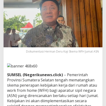
a
j
i
S
k
e
m
a
W
F
H
J
u
Dokumentasi Herman Deru Kaji Skema WFH Jumat ASN
m
a
t
A
S
SUMSEL (Negerikunews.click)
– Pemerintah
N
Provinsi Sumatera Selatan tengah mematangkan
,
skema penerapan kebijakan kerja dari rumah atau
P
a
work from home (WFH) bagi aparatur sipil negara
s
(ASN) yang direncanakan berlaku setiap hari Jumat.
t
Kebijakan ini akan diimplementasikan secara
i