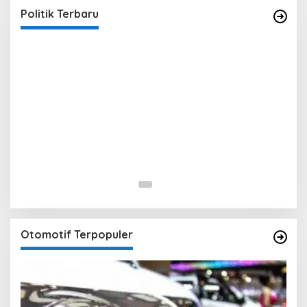
In Berita, Politik
|
February 19, 2018
Politik Terbaru
Otomotif Terpopuler