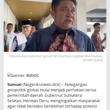
l
H
e
r
m
a
n
D
e
r
u
I
n
Dokumentasi Gubernur Sumsel Herman Deru Ingatkan Efek Domino
g
Konflik Global
a
t
k
a
n
Sumsel
(Negerikunews.click)
– Ketegangan
E
geopolitik global mulai menjadi perhatian serius
f
e
pemerintah daerah. Gubernur Sumatera
k
Selatan,
Herman Deru
, mengingatkan masyarakat
D
agar tidak bereaksi berlebihan terhadap potensi
o