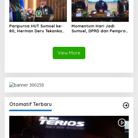
Paripurna HUT Sumsel ke-
Momentum Hari Jadi
80, Herman Deru Tekankan
Sumsel, DPRD dan Pemprov
Pentingnya Persatuan dan
Kompak Perkuat Sinergi
Pembangunan
Pembangunan
Berkelanjutan
View More
Otomatif Terbaru