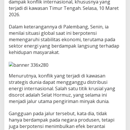
dampak konflik internasional, khususnya yang
m
i
terjadi di kawasan Timur Tengah. Selasa, 10 Maret
n
2026.
o
K
Dalam keterangannya di
Palembang
, Senin, ia
o
menilai situasi global saat ini berpotensi
n
f
memengaruhi stabilitas ekonomi, terutama pada
l
sektor energi yang berdampak langsung terhadap
i
kehidupan masyarakat.
k
G
l
o
Menurutnya, konflik yang terjadi di kawasan
b
a
strategis dunia dapat mengganggu distribusi
l
energi internasional. Salah satu titik krusial yang
t
disorot adalah
Selat Hormuz
, yang selama ini
e
menjadi jalur utama pengiriman minyak dunia.
r
h
a
Gangguan pada jalur tersebut, kata dia, tidak
d
hanya berdampak pada negara produsen, tetapi
a
juga berpotensi menimbulkan efek berantai
p