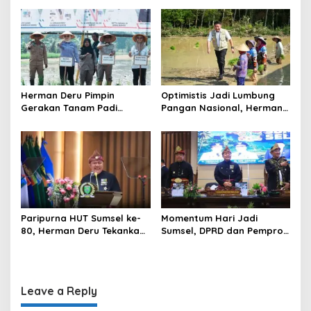
o
Manfaatnya Sangat Besar
Kelestarian Hutan
n
Herman Deru Pimpin
Optimistis Jadi Lumbung
Gerakan Tanam Padi
Pangan Nasional, Herman
Serentak Sumbagsel,
Deru Dorong Produksi
Banyuasin Bidik Produksi 1
Gabah Sumsel Tembus 5
Juta Ton
Juta Ton
Paripurna HUT Sumsel ke-
Momentum Hari Jadi
80, Herman Deru Tekankan
Sumsel, DPRD dan Pemprov
Pentingnya Persatuan dan
Kompak Perkuat Sinergi
Pembangunan
Pembangunan
Berkelanjutan
Leave a Reply