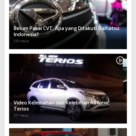
Belum Pakai CVT, Apa yang Ditakuti Daihatsu
Indonesia?
270 Views
Video Kelemahan dan Kelebihan All New
Terios
217 Views