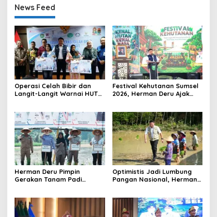
News Feed
Operasi Celah Bibir dan
Festival Kehutanan Sumsel
Langit-Langit Warnai HUT
2026, Herman Deru Ajak
Sumsel, Gubernur:
Generasi Muda Jaga
Manfaatnya Sangat Besar
Kelestarian Hutan
Herman Deru Pimpin
Optimistis Jadi Lumbung
Gerakan Tanam Padi
Pangan Nasional, Herman
Serentak Sumbagsel,
Deru Dorong Produksi
Banyuasin Bidik Produksi 1
Gabah Sumsel Tembus 5
Juta Ton
Juta Ton