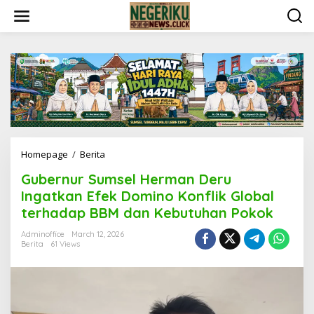
S
k
i
p
t
o
c
o
n
t
e
n
Homepage
/
Berita
G
t
u
Gubernur Sumsel Herman Deru
b
e
Ingatkan Efek Domino Konflik Global
r
terhadap BBM dan Kebutuhan Pokok
n
u
Adminoffice
March 12, 2026
r
Berita
61 Views
S
u
m
s
e