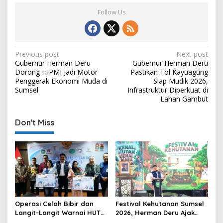
Follow Us
P
Previous post
Next post
Gubernur Herman Deru
Gubernur Herman Deru
o
Dorong HIPMI Jadi Motor
Pastikan Tol Kayuagung
s
Penggerak Ekonomi Muda di
Siap Mudik 2026,
Sumsel
Infrastruktur Diperkuat di
t
Lahan Gambut
n
Don't Miss
a
v
i
g
a
t
Operasi Celah Bibir dan
Festival Kehutanan Sumsel
i
Langit-Langit Warnai HUT
2026, Herman Deru Ajak
Sumsel, Gubernur:
Generasi Muda Jaga