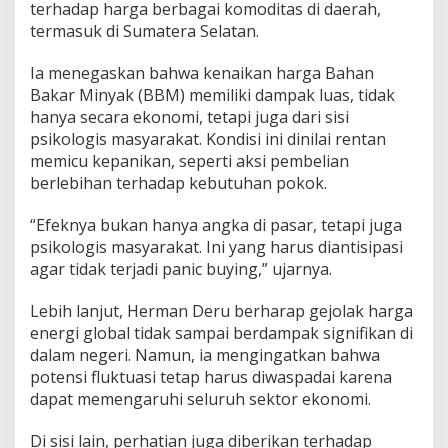
terhadap harga berbagai komoditas di daerah,
B
B
termasuk di Sumatera Selatan.
M
d
Ia menegaskan bahwa kenaikan harga Bahan
a
Bakar Minyak (BBM) memiliki dampak luas, tidak
n
hanya secara ekonomi, tetapi juga dari sisi
K
e
psikologis masyarakat. Kondisi ini dinilai rentan
b
memicu kepanikan, seperti aksi pembelian
u
berlebihan terhadap kebutuhan pokok.
t
u
“Efeknya bukan hanya angka di pasar, tetapi juga
h
a
psikologis masyarakat. Ini yang harus diantisipasi
n
agar tidak terjadi panic buying,” ujarnya.
P
o
Lebih lanjut, Herman Deru berharap gejolak harga
k
energi global tidak sampai berdampak signifikan di
o
k
dalam negeri. Namun, ia mengingatkan bahwa
potensi fluktuasi tetap harus diwaspadai karena
dapat memengaruhi seluruh sektor ekonomi.
Di sisi lain, perhatian juga diberikan terhadap