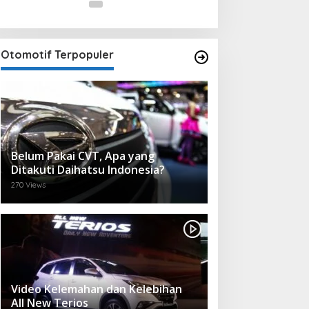
Otomotif Terpopuler
Belum Pakai CVT, Apa yang
Ditakuti Daihatsu Indonesia?
270 Views
Video Kelemahan dan Kelebihan
All New Terios