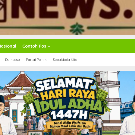
Nasional
Contoh Pos
Daihatsu
Partai Politik
Sepakbola Kita