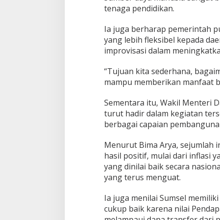
tenaga pendidikan.
Ia juga berharap pemerintah 
yang lebih fleksibel kepada d
improvisasi dalam meningkatka
“Tujuan kita sederhana, bagaim
mampu memberikan manfaat bes
Sementara itu, Wakil Menteri 
turut hadir dalam kegiatan te
berbagai capaian pembanguna
Menurut Bima Arya, sejumlah 
hasil positif, mulai dari inflas
yang dinilai baik secara nasio
yang terus menguat.
Ia juga menilai Sumsel memilik
cukup baik karena nilai Penda
melampaui dana transfer dari 