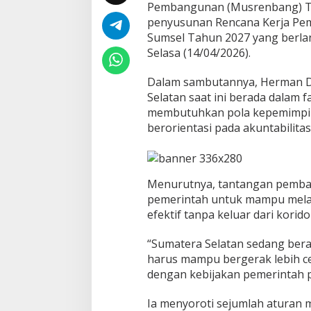
Pembangunan (Musrenbang) T
e
r
penyusunan Rencana Kerja Pem
a
Sumsel Tahun 2027 yang berla
k
Selasa (14/04/2026).
C
e
Dalam sambutannya, Herman 
p
a
Selatan saat ini berada dalam
t
membutuhkan pola kepemimpinan
d
berorientasi pada akuntabilitas
a
n
S
e
l
Menurutnya, tantangan pemba
a
pemerintah untuk mampu mela
r
efektif tanpa keluar dari korido
a
s
“Sumatera Selatan sedang bera
d
e
harus mampu bergerak lebih cep
n
dengan kebijakan pemerintah p
g
a
Ia menyoroti sejumlah aturan 
n