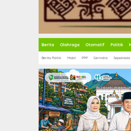
Berita
Olahraga
Otomatif
Politik
Berita Politik
Mobil
PPP
Gerindra
Sepakbola