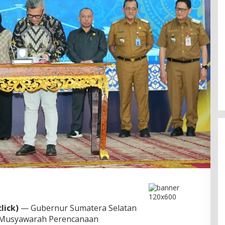
Ini Dia Hubungan Partai Garuda
dengan Gerindra
lick)
— Gubernur Sumatera Selatan
In Berita, Politik
|
February 19, 2018
Musyawarah Perencanaan