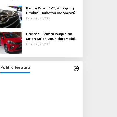
Belum Pakai CVT, Apa yang
Ditakuti Daihatsu Indonesia?
February 20, 2018
Daihatsu Santai Penjualan
Sirion Kalah Jauh dari Mobil
LCGC
February 20, 2018
Strategi PPP Menangkan Duet
Ganjar dan Gus Yasin
In Berita, Politik
|
February 19, 2018
Politik Terbaru