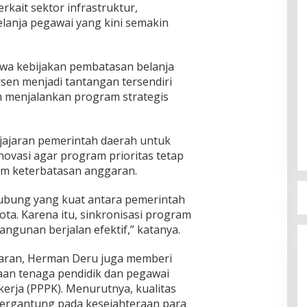
rkait sektor infrastruktur,
lanja pegawai yang kini semakin
wa kebijakan pembatasan belanja
sen menjadi tantangan tersendiri
m menjalankan program strategis
 jajaran pemerintah daerah untuk
novasi agar program prioritas tetap
am keterbatasan anggaran.
hubung yang kuat antara pemerintah
ta. Karena itu, sinkronisasi program
ngunan berjalan efektif,” katanya.
ggaran, Herman Deru juga memberi
aan tenaga pendidik dan pegawai
erja (PPPK). Menurutnya, kualitas
ergantung pada kesejahteraan para