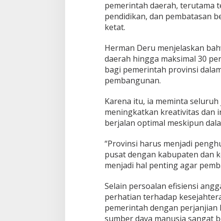
pemerintah daerah, terutama te
P
e
pendidikan, dan pembatasan be
m
ketat.
e
r
Herman Deru menjelaskan bah
i
daerah hingga maksimal 30 per
n
t
bagi pemerintah provinsi dala
a
pembangunan.
h
P
Karena itu, ia meminta seluruh
u
meningkatkan kreativitas dan i
s
a
berjalan optimal meskipun dal
t
“Provinsi harus menjadi peng
pusat dengan kabupaten dan ko
menjadi hal penting agar pemba
Selain persoalan efisiensi an
perhatian terhadap kesejahter
pemerintah dengan perjanjian k
sumber daya manusia sangat b