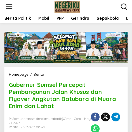
S
k
i
p
Berita Politik
Mobil
PPP
Gerindra
Sepakbola
Da
t
o
c
o
n
t
e
n
t
Homepage
/
Berita
G
u
Gubernur Sumsel Percepat
b
e
Pembangunan Jalan Khusus dan
r
Flyover Angkutan Batubara di Muara
n
Enim dan Lahat
u
r
S
Pt.samuderarezekimakmurabadi@gmail.com
May
u
21, 2025
m
Berita
63627462 Views