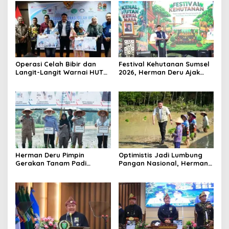
Operasi Celah Bibir dan
Festival Kehutanan Sumsel
Langit-Langit Warnai HUT
2026, Herman Deru Ajak
Sumsel, Gubernur:
Generasi Muda Jaga
Manfaatnya Sangat Besar
Kelestarian Hutan
Herman Deru Pimpin
Optimistis Jadi Lumbung
Gerakan Tanam Padi
Pangan Nasional, Herman
Serentak Sumbagsel,
Deru Dorong Produksi
Banyuasin Bidik Produksi 1
Gabah Sumsel Tembus 5
Juta Ton
Juta Ton