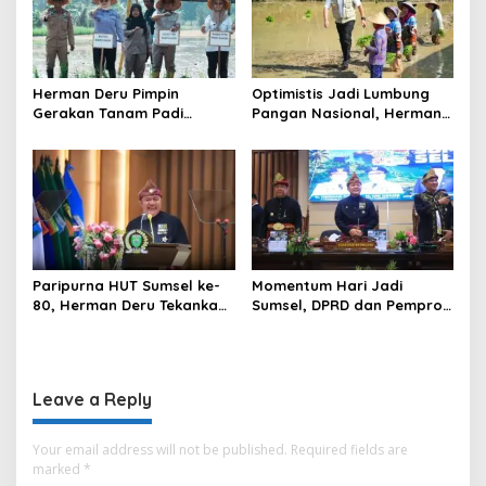
Herman Deru Pimpin
Optimistis Jadi Lumbung
Gerakan Tanam Padi
Pangan Nasional, Herman
Serentak Sumbagsel,
Deru Dorong Produksi
Banyuasin Bidik Produksi 1
Gabah Sumsel Tembus 5
Juta Ton
Juta Ton
Paripurna HUT Sumsel ke-
Momentum Hari Jadi
80, Herman Deru Tekankan
Sumsel, DPRD dan Pemprov
Pentingnya Persatuan dan
Kompak Perkuat Sinergi
Pembangunan
Pembangunan
Berkelanjutan
Leave a Reply
Your email address will not be published.
Required fields are
marked
*