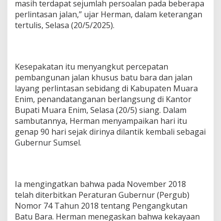
masih terdapat sejumlah persoalan pada beberapa
n
B
perlintasan jalan,” ujar Herman, dalam keterangan
a
tertulis, Selasa (20/5/2025).
t
u
b
a
r
Kesepakatan itu menyangkut percepatan
a
pembangunan jalan khusus batu bara dan jalan
d
layang perlintasan sebidang di Kabupaten Muara
i
Enim, penandatanganan berlangsung di Kantor
M
Bupati Muara Enim, Selasa (20/5) siang. Dalam
u
a
sambutannya, Herman menyampaikan hari itu
r
genap 90 hari sejak dirinya dilantik kembali sebagai
a
Gubernur Sumsel.
E
n
i
m
d
Ia mengingatkan bahwa pada November 2018
a
telah diterbitkan Peraturan Gubernur (Pergub)
n
Nomor 74 Tahun 2018 tentang Pengangkutan
L
Batu Bara. Herman menegaskan bahwa kekayaan
a