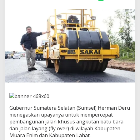
s
e
l
P
e
r
c
e
p
a
t
P
e
m
b
a
n
g
u
Gubernur Sumatera Selatan (Sumsel) Herman Deru
n
a
menegaskan upayanya untuk mempercepat
n
pembangunan jalan khusus angkutan batu bara
J
dan jalan layang (fly over) di wilayah Kabupaten
a
Muara Enim dan Kabupaten Lahat.
l