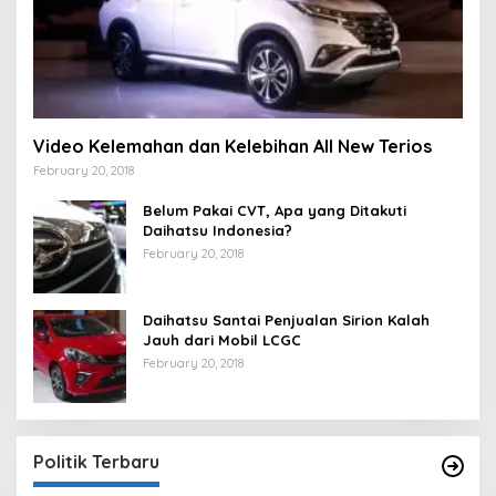
Video Kelemahan dan Kelebihan All New Terios
February 20, 2018
Belum Pakai CVT, Apa yang Ditakuti
Daihatsu Indonesia?
February 20, 2018
Daihatsu Santai Penjualan Sirion Kalah
Jauh dari Mobil LCGC
February 20, 2018
Strategi PPP Menangkan Duet Ganjar dan Gus
Yasin
In Berita, Politik
|
February 19, 2018
Politik Terbaru