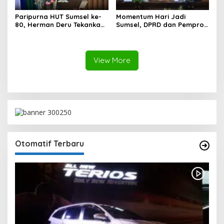
Paripurna HUT Sumsel ke-
Momentum Hari Jadi
80, Herman Deru Tekankan
Sumsel, DPRD dan Pemprov
Pentingnya Persatuan dan
Kompak Perkuat Sinergi
Pembangunan
Pembangunan
Berkelanjutan
View More
Otomatif Terbaru