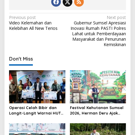
P
Previous post
Next post
Video Kelemahan dan
Gubernur Sumsel Apresiasi
o
Kelebihan All New Terios
Inovasi Rumah PASTI Polres
s
Lahat untuk Pemberdayaan
Masyarakat dan Penurunan
t
Kemiskinan
n
Don't Miss
a
v
i
g
a
t
Operasi Celah Bibir dan
Festival Kehutanan Sumsel
i
Langit-Langit Warnai HUT
2026, Herman Deru Ajak
o
Sumsel, Gubernur:
Generasi Muda Jaga
Manfaatnya Sangat Besar
Kelestarian Hutan
n