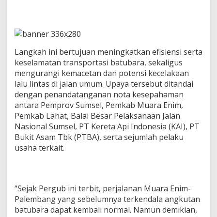
a
n
K
h
u
s
Langkah ini bertujuan meningkatkan efisiensi serta
u
keselamatan transportasi batubara, sekaligus
s
d
mengurangi kemacetan dan potensi kecelakaan
a
lalu lintas di jalan umum. Upaya tersebut ditandai
n
dengan penandatanganan nota kesepahaman
F
antara Pemprov Sumsel, Pemkab Muara Enim,
l
Pemkab Lahat, Balai Besar Pelaksanaan Jalan
y
o
Nasional Sumsel, PT Kereta Api Indonesia (KAI), PT
v
Bukit Asam Tbk (PTBA), serta sejumlah pelaku
e
usaha terkait.
r
A
n
g
k
“Sejak Pergub ini terbit, perjalanan Muara Enim-
u
Palembang yang sebelumnya terkendala angkutan
t
batubara dapat kembali normal. Namun demikian,
a