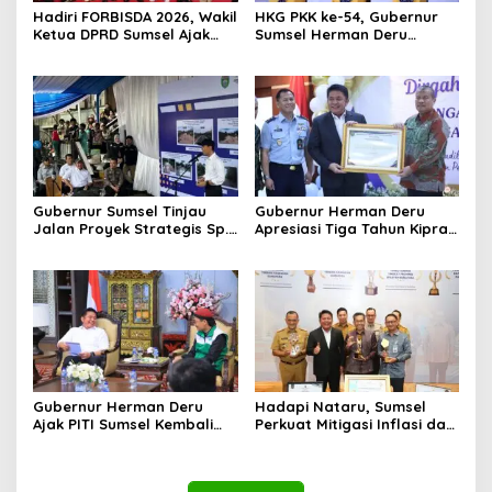
Hadiri FORBISDA 2026, Wakil
HKG PKK ke-54, Gubernur
Ketua DPRD Sumsel Ajak
Sumsel Herman Deru
Pengusaha Muda Bangun
Dorong Integrasi Program
Kekuatan Ekonomi Baru
dan Penguatan Peran
Perempuan
Gubernur Sumsel Tinjau
Gubernur Herman Deru
Jalan Proyek Strategis Sp.
Apresiasi Tiga Tahun Kiprah
Padang–Pampangan di
PTTUN Palembang sebagai
Desa Keman OKI
Pilar Keadilan Tata Usaha
Negara
Gubernur Herman Deru
Hadapi Nataru, Sumsel
Ajak PITI Sumsel Kembali
Perkuat Mitigasi Inflasi dan
Aktif di Kegiatan Sosial dan
Cetak Lima Prestasi
Pembinaan Umat
Nasional Sekaligus