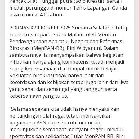
Pencak Silat Tunggal putra (Solo Kreatif), serta 1
O
medali perunggu di nomor Tenis Lapangan Ganda
R
usia minimal 40 Tahun.
N
A
S
PORNAS XVII KORPRI 2025 Sumatra Selatan ditutup
X
secara resmi pada Sabtu Malam, oleh Menteri
V
Pendayagunaan Aparatur Negara dan Reformasi
I
Birokrasi (MenPAN-RB), Rini Widyantini. Dalam
I
K
sambutannya, ia menyampaikan bahwa kegiatan
O
ini bukan hanya ajang kompetensi tetapi menjadi
R
ruang kebersamaan dan tempat untuk belajar.
P
Kekuatan birokrasi tidak hanya lahir dari
R
I
kecerdasan dan kebijakan tetapi juga lahir dari jiwa
2
yang sehat dan semangat yang tangguh serta
0
kebersamaan yang tulus.
2
5
“Selama sepekan kita tidak hanya menyaksikan
pertandingan olahraga, tetapi menyaksikan
bagaimana ASN dari seluruh Indonesia
menunjukkan semangat melayani negeri, melalui
sportivitas dan solidaritas,” ujar MenPAN-RB, Rini