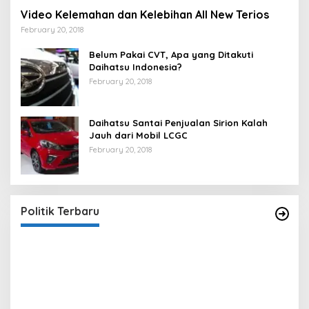
Video Kelemahan dan Kelebihan All New Terios
February 20, 2018
Belum Pakai CVT, Apa yang Ditakuti
Daihatsu Indonesia?
February 20, 2018
Daihatsu Santai Penjualan Sirion Kalah
Jauh dari Mobil LCGC
February 20, 2018
Strategi PPP Menangkan Duet Ganjar dan Gus
Yasin
In Berita, Politik
|
February 19, 2018
Politik Terbaru