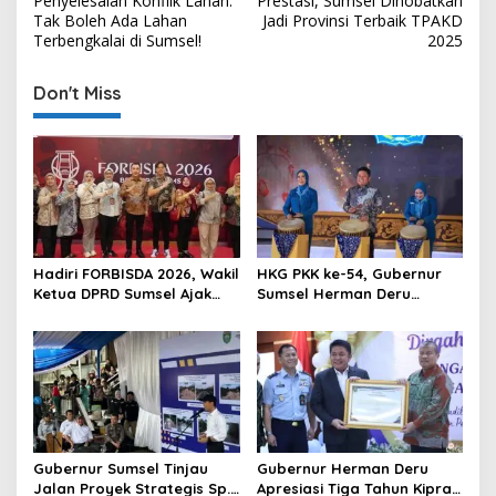
Penyelesaian Konflik Lahan:
Prestasi, Sumsel Dinobatkan
s
Tak Boleh Ada Lahan
Jadi Provinsi Terbaik TPAKD
Terbengkalai di Sumsel!
2025
t
n
Don't Miss
a
v
i
g
a
t
Hadiri FORBISDA 2026, Wakil
HKG PKK ke-54, Gubernur
Ketua DPRD Sumsel Ajak
Sumsel Herman Deru
i
Pengusaha Muda Bangun
Dorong Integrasi Program
o
Kekuatan Ekonomi Baru
dan Penguatan Peran
Perempuan
n
Gubernur Sumsel Tinjau
Gubernur Herman Deru
Jalan Proyek Strategis Sp.
Apresiasi Tiga Tahun Kiprah