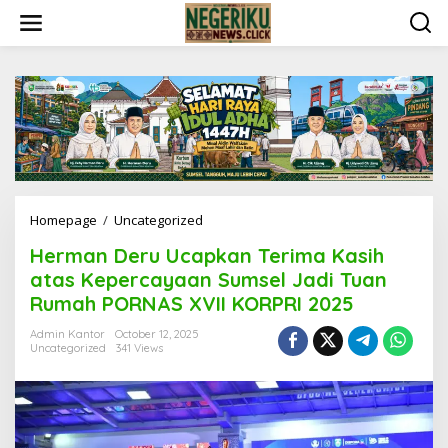
S
k
i
p
t
o
c
o
n
t
e
n
Homepage
/
Uncategorized
H
t
e
Herman Deru Ucapkan Terima Kasih
r
m
atas Kepercayaan Sumsel Jadi Tuan
a
Rumah PORNAS XVII KORPRI 2025
n
D
Admin Kantor
October 12, 2025
e
Uncategorized
341 Views
r
u
U
c
a