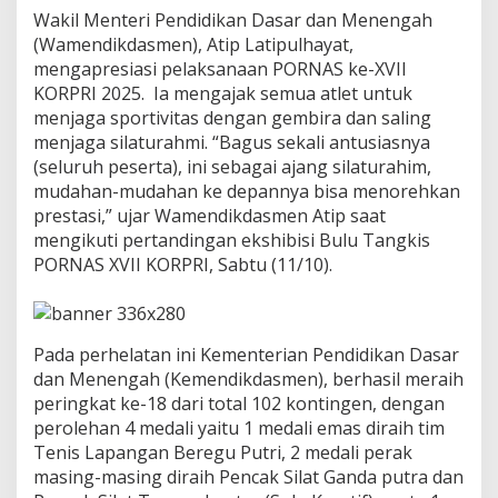
a
Wakil Menteri Pendidikan Dasar dan Menengah
y
(Wamendikdasmen), Atip Latipulhayat,
a
mengapresiasi pelaksanaan PORNAS ke-XVII
a
n
KORPRI 2025. Ia mengajak semua atlet untuk
S
menjaga sportivitas dengan gembira dan saling
u
menjaga silaturahmi. “Bagus sekali antusiasnya
m
(seluruh peserta), ini sebagai ajang silaturahim,
s
e
mudahan-mudahan ke depannya bisa menorehkan
l
prestasi,” ujar Wamendikdasmen Atip saat
J
mengikuti pertandingan ekshibisi Bulu Tangkis
a
PORNAS XVII KORPRI, Sabtu (11/10).
d
i
T
u
a
Pada perhelatan ini Kementerian Pendidikan Dasar
n
dan Menengah (Kemendikdasmen), berhasil meraih
R
peringkat ke-18 dari total 102 kontingen, dengan
u
perolehan 4 medali yaitu 1 medali emas diraih tim
m
a
Tenis Lapangan Beregu Putri, 2 medali perak
h
masing-masing diraih Pencak Silat Ganda putra dan
P