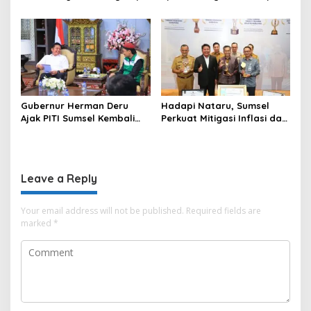
Padang–Pampangan di
PTTUN Palembang sebagai
Desa Keman OKI
Pilar Keadilan Tata Usaha
Negara
Gubernur Herman Deru
Hadapi Nataru, Sumsel
Ajak PITI Sumsel Kembali
Perkuat Mitigasi Inflasi dan
Aktif di Kegiatan Sosial dan
Cetak Lima Prestasi
Pembinaan Umat
Nasional Sekaligus
Leave a Reply
Your email address will not be published.
Required fields are
marked
*