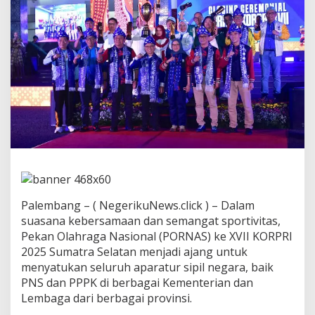
p
k
a
n
T
e
r
i
m
a
K
a
s
i
h
a
Palembang – ( NegerikuNews.click ) – Dalam
t
a
suasana kebersamaan dan semangat sportivitas,
s
Pekan Olahraga Nasional (PORNAS) ke XVII KORPRI
K
2025 Sumatra Selatan menjadi ajang untuk
e
menyatukan seluruh aparatur sipil negara, baik
p
PNS dan PPPK di berbagai Kementerian dan
e
r
Lembaga dari berbagai provinsi.
c