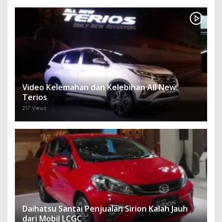
Video Kelemahan dan Kelebihan All New
Terios
217 Views
Daihatsu Santai Penjualan Sirion Kalah Jauh
dari Mobil LCGC