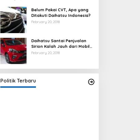
Belum Pakai CVT, Apa yang
Ditakuti Daihatsu Indonesia?
February 20, 2018
Daihatsu Santai Penjualan
Sirion Kalah Jauh dari Mobil
LCGC
February 20, 2018
Strategi PPP Menangkan Duet
Ganjar dan Gus Yasin
In Berita, Politik
|
February 19, 2018
Politik Terbaru