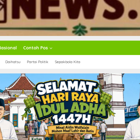
Nasional
Contoh Pos
Daihatsu
Partai Politik
Sepakbola Kita