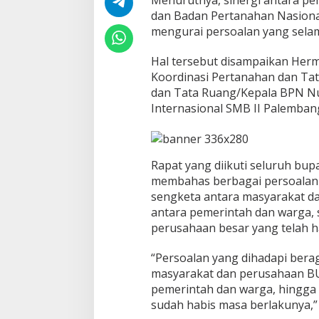
o
dan Badan Pertanahan Nasiona
l
mengurai persoalan yang sel
e
h
A
Hal tersebut disampaikan Her
d
Koordinasi Pertanahan dan Ta
a
dan Tata Ruang/Kepala BPN Nu
L
Internasional SMB II Palembang
a
h
a
n
T
Rapat yang diikuti seluruh bupa
e
membahas berbagai persoalan 
r
sengketa antara masyarakat d
b
antara pemerintah dan warga, 
e
n
perusahaan besar yang telah h
g
k
“Persoalan yang dihadapi bera
a
masyarakat dan perusahaan BU
l
pemerintah dan warga, hingga
a
i
sudah habis masa berlakunya,”
d