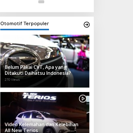
Otomotif Terpopuler
Belum Pakai CVT, Apa yang
Ditakuti Daihatsu Indonesia?
270 Views
Video Kelemahan dan Kelebihan
All New Terios