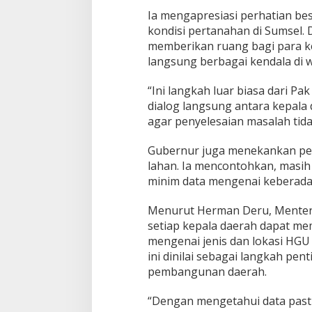
i
Ia mengapresiasi perhatian b
S
kondisi pertanahan di Sumsel.
u
memberikan ruang bagi para 
m
s
langsung berbagai kendala di 
e
l
“Ini langkah luar biasa dari P
!
dialog langsung antara kepal
agar penyelesaian masalah tida
Gubernur juga menekankan pen
lahan. Ia mencontohkan, masih
minim data mengenai keberada
Menurut Herman Deru, Menter
setiap kepala daerah dapat m
mengenai jenis dan lokasi HGU
ini dinilai sebagai langkah p
pembangunan daerah.
“Dengan mengetahui data pasti