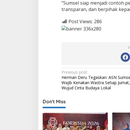
“Sumsel siap menjadi contoh pe
transparan, dan berpihak kepa
Post Views:
286
P
Previous post
Herman Deru Tegaskan: ASN Sumse
o
Wajib Kenakan Wastra Setiap Jumat,
s
Wujud Cinta Budaya Lokal
t
Don't Miss
n
a
v