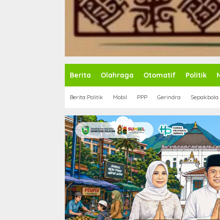
Berita
Olahraga
Otomatif
Politik
Berita Politik
Mobil
PPP
Gerindra
Sepakbola