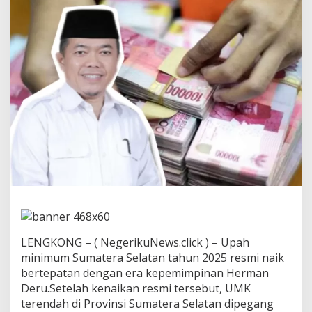
e
t
a
p
k
a
n
K
e
n
a
i
k
a
n
U
M
P
S
u
LENGKONG – ( NegerikuNews.click ) – Upah
m
minimum Sumatera Selatan tahun 2025 resmi naik
s
bertepatan dengan era kepemimpinan Herman
e
Deru.Setelah kenaikan resmi tersebut, UMK
l
2
terendah di Provinsi Sumatera Selatan dipegang