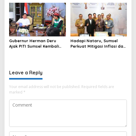
Desa Keman OKI
Pilar Keadilan Tata Usaha
Negara
Gubernur Herman Deru
Hadapi Nataru, Sumsel
Ajak PITI Sumsel Kembali
Perkuat Mitigasi Inflasi dan
Aktif di Kegiatan Sosial dan
Cetak Lima Prestasi
Pembinaan Umat
Nasional Sekaligus
Leave a Reply
Your email address will not be published.
Required fields are
marked
*