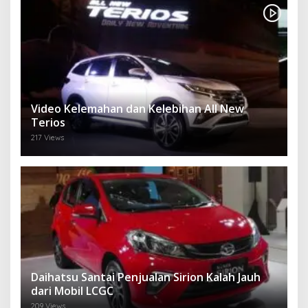
Video Kelemahan dan Kelebihan All New
Terios
217 Views
Daihatsu Santai Penjualan Sirion Kalah Jauh
dari Mobil LCGC
209 Views