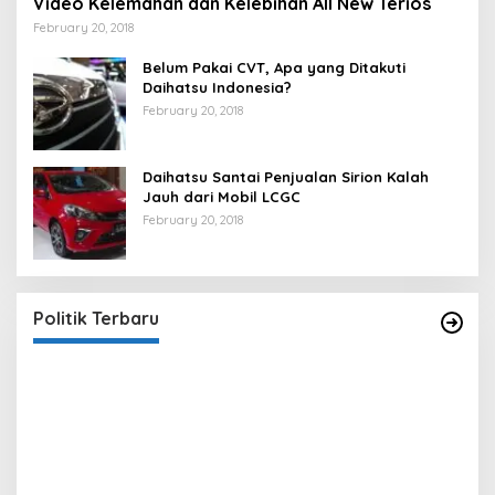
Video Kelemahan dan Kelebihan All New Terios
February 20, 2018
Belum Pakai CVT, Apa yang Ditakuti
Daihatsu Indonesia?
February 20, 2018
Daihatsu Santai Penjualan Sirion Kalah
Jauh dari Mobil LCGC
February 20, 2018
Strategi PPP Menangkan Duet Ganjar dan Gus
Yasin
In Berita, Politik
|
February 19, 2018
Politik Terbaru