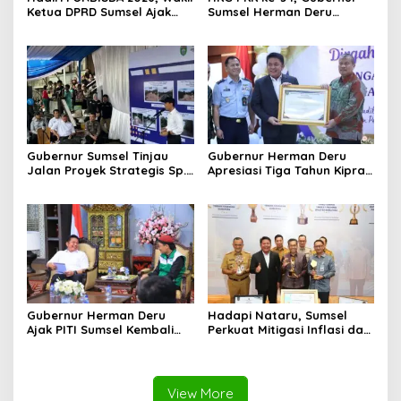
Ketua DPRD Sumsel Ajak
Sumsel Herman Deru
Pengusaha Muda Bangun
Dorong Integrasi Program
Kekuatan Ekonomi Baru
dan Penguatan Peran
Perempuan
Gubernur Sumsel Tinjau
Gubernur Herman Deru
Jalan Proyek Strategis Sp.
Apresiasi Tiga Tahun Kiprah
Padang–Pampangan di
PTTUN Palembang sebagai
Desa Keman OKI
Pilar Keadilan Tata Usaha
Negara
Gubernur Herman Deru
Hadapi Nataru, Sumsel
Ajak PITI Sumsel Kembali
Perkuat Mitigasi Inflasi dan
Aktif di Kegiatan Sosial dan
Cetak Lima Prestasi
Pembinaan Umat
Nasional Sekaligus
View More