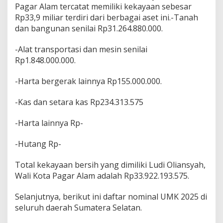
t
Pagar Alam tercatat memiliki kekayaan sebesar
a
Rp33,9 miliar terdiri dari berbagai aset ini.-Tanah
d
dan bangunan senilai Rp31.264.880.000.
e
n
g
-Alat transportasi dan mesin senilai
a
Rp1.848.000.000.
n
W
-Harta bergerak lainnya Rp155.000.000.
a
l
-Kas dan setara kas Rp234.313.575
i
K
o
-Harta lainnya Rp-
t
a
-Hutang Rp-
T
a
Total kekayaan bersih yang dimiliki Ludi Oliansyah,
j
i
Wali Kota Pagar Alam adalah Rp33.922.193.575.
r
R
Selanjutnya, berikut ini daftar nominal UMK 2025 di
p
seluruh daerah Sumatera Selatan.
3
3