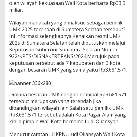
0
oleh wilayah kekuasaan Wali Kota berharta Rp33,9
2
miliar.
5
,
Wilayah manakah yang dimaksud sebagai pemilik
U
M
UMK 2025 terendah di Sumatera Selatan tersebut?
K
Ini informasi selengkapnya.Kenaikan resmi UMK
T
2025 di Sumatera Selatan telah diputuskan melalui
e
Keputusan Gubernur Sumatera Selatan Nomor:
r
922/KPTS/DISNAKERTRANS/2024.Merujuk pada
e
n
keputusan tersebut ada 7 kabupaten dan 3 kota
d
dengan besaran UMK yang sama yaitu Rp3.681.571.
a
h
J
u
Dimana besaran UMK dengan nominal Rp3.681.571
s
t
tersebut merupakan yang terendah jika
r
dibandingkan wilayah lain.Salah satu pemilik UMK
u
Rp3.681.571 tersebut adalah Kota Pagar Alam yang
d
kini dipimpin Wali Kota bernama Ludi Oliansyah.
i
K
o
Menurut catatan LHKPN, Ludi Oliansyah Wali Kota