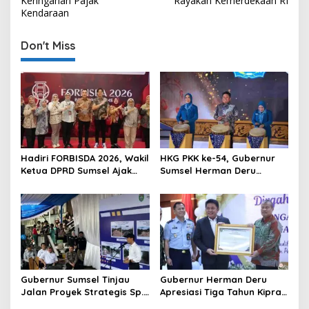
Keringanan Pajak
Rayakan Kemerdekaan RI
t
Kendaraan
n
Don't Miss
a
v
i
g
a
t
Hadiri FORBISDA 2026, Wakil
HKG PKK ke-54, Gubernur
i
Ketua DPRD Sumsel Ajak
Sumsel Herman Deru
o
Pengusaha Muda Bangun
Dorong Integrasi Program
Kekuatan Ekonomi Baru
dan Penguatan Peran
n
Perempuan
Gubernur Sumsel Tinjau
Gubernur Herman Deru
Jalan Proyek Strategis Sp.
Apresiasi Tiga Tahun Kiprah
Padang–Pampangan di
PTTUN Palembang sebagai