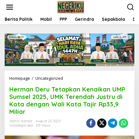
S
k
i
p
Berita Politik
Mobil
PPP
Gerindra
Sepakbola
Da
t
o
c
o
n
t
e
n
t
Homepage
/
Uncategorized
H
e
Herman Deru Tetapkan Kenaikan UMP
r
m
Sumsel 2025, UMK Terendah Justru di
a
Kota dengan Wali Kota Tajir Rp33,9
n
Miliar
D
e
Admin Kantor
August 23, 2025
r
Uncategorized
313 Views
u
T