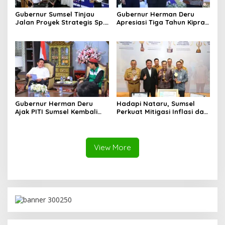
Gubernur Sumsel Tinjau
Gubernur Herman Deru
Jalan Proyek Strategis Sp.
Apresiasi Tiga Tahun Kiprah
Padang–Pampangan di
PTTUN Palembang sebagai
Desa Keman OKI
Pilar Keadilan Tata Usaha
Negara
Gubernur Herman Deru
Hadapi Nataru, Sumsel
Ajak PITI Sumsel Kembali
Perkuat Mitigasi Inflasi dan
Aktif di Kegiatan Sosial dan
Cetak Lima Prestasi
Pembinaan Umat
Nasional Sekaligus
View More