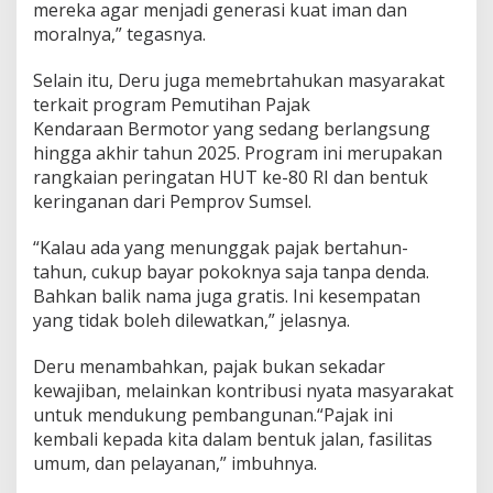
r
mereka agar menjadi generasi kuat iman dan
i
moralnya,” tegasnya.
n
g
Selain itu, Deru juga memebrtahukan masyarakat
a
terkait program Pemutihan Pajak
n
a
Kendaraan Bermotor yang sedang berlangsung
n
hingga akhir tahun 2025. Program ini merupakan
P
rangkaian peringatan HUT ke-80 RI dan bentuk
a
keringanan dari Pemprov Sumsel.
j
a
k
“Kalau ada yang menunggak pajak bertahun-
K
tahun, cukup bayar pokoknya saja tanpa denda.
e
Bahkan balik nama juga gratis. Ini kesempatan
n
yang tidak boleh dilewatkan,” jelasnya.
d
a
r
Deru menambahkan, pajak bukan sekadar
a
kewajiban, melainkan kontribusi nyata masyarakat
a
untuk mendukung pembangunan.“Pajak ini
n
kembali kepada kita dalam bentuk jalan, fasilitas
umum, dan pelayanan,” imbuhnya.