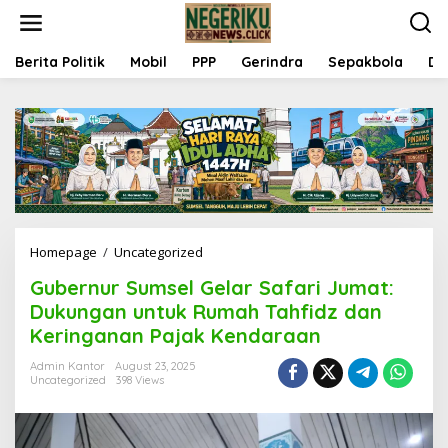
S
k
i
p
Berita Politik
Mobil
PPP
Gerindra
Sepakbola
Da
t
o
c
o
n
t
e
n
t
Homepage
/
Uncategorized
G
u
Gubernur Sumsel Gelar Safari Jumat:
b
e
Dukungan untuk Rumah Tahfidz dan
r
Keringanan Pajak Kendaraan
n
u
Admin Kantor
August 23, 2025
r
Uncategorized
398 Views
S
u
m