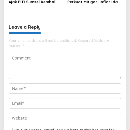
Ajak PITI Sumsel Kembali
Perkuat Mitigasi Inflasi dan
Aktif di Kegiatan Sosial dan
Cetak Lima Prestasi
Pembinaan Umat
Nasional Sekaligus
Leave a Reply
Your email address will not be published.
Required fields are
marked
*