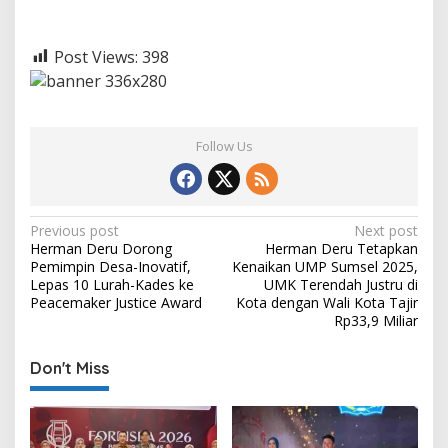
Post Views:
398
Follow Us
P
Previous post
Next post
Herman Deru Dorong
Herman Deru Tetapkan
o
Pemimpin Desa-Inovatif,
Kenaikan UMP Sumsel 2025,
s
Lepas 10 Lurah-Kades ke
UMK Terendah Justru di
Peacemaker Justice Award
Kota dengan Wali Kota Tajir
t
Rp33,9 Miliar
n
Don't Miss
a
v
i