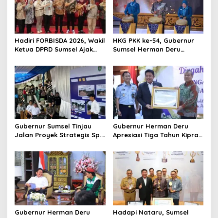
g
a
t
Hadiri FORBISDA 2026, Wakil
HKG PKK ke-54, Gubernur
i
Ketua DPRD Sumsel Ajak
Sumsel Herman Deru
o
Pengusaha Muda Bangun
Dorong Integrasi Program
Kekuatan Ekonomi Baru
dan Penguatan Peran
n
Perempuan
Gubernur Sumsel Tinjau
Gubernur Herman Deru
Jalan Proyek Strategis Sp.
Apresiasi Tiga Tahun Kiprah
Padang–Pampangan di
PTTUN Palembang sebagai
Desa Keman OKI
Pilar Keadilan Tata Usaha
Negara
Gubernur Herman Deru
Hadapi Nataru, Sumsel