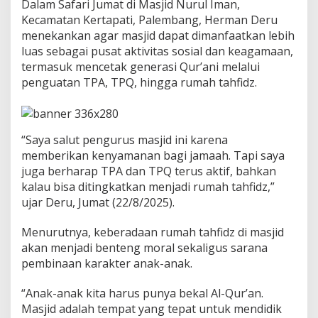
g
Dalam Safari Jumat di Masjid Nurul Iman,
a
Kecamatan Kertapati, Palembang, Herman Deru
n
menekankan agar masjid dapat dimanfaatkan lebih
u
luas sebagai pusat aktivitas sosial dan keagamaan,
n
termasuk mencetak generasi Qur’ani melalui
t
u
penguatan TPA, TPQ, hingga rumah tahfidz.
k
R
u
m
“Saya salut pengurus masjid ini karena
a
memberikan kenyamanan bagi jamaah. Tapi saya
h
T
juga berharap TPA dan TPQ terus aktif, bahkan
a
kalau bisa ditingkatkan menjadi rumah tahfidz,”
h
ujar Deru, Jumat (22/8/2025).
f
i
Menurutnya, keberadaan rumah tahfidz di masjid
d
z
akan menjadi benteng moral sekaligus sarana
d
pembinaan karakter anak-anak.
a
n
“Anak-anak kita harus punya bekal Al-Qur’an.
K
Masjid adalah tempat yang tepat untuk mendidik
e