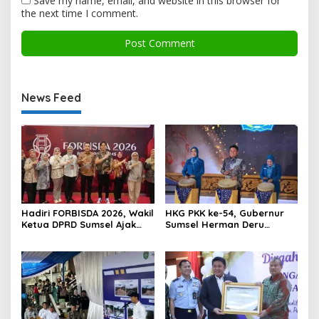
Save my name, email, and website in this browser for
the next time I comment.
News Feed
Hadiri FORBISDA 2026, Wakil
HKG PKK ke-54, Gubernur
Ketua DPRD Sumsel Ajak
Sumsel Herman Deru
Pengusaha Muda Bangun
Dorong Integrasi Program
Kekuatan Ekonomi Baru
dan Penguatan Peran
Perempuan