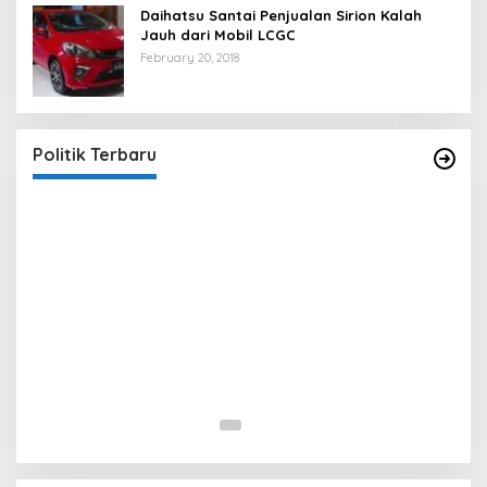
Daihatsu Santai Penjualan Sirion Kalah
Jauh dari Mobil LCGC
February 20, 2018
Strategi PPP Menangkan Duet Ganjar dan Gus
Yasin
In Berita, Politik
|
February 19, 2018
Politik Terbaru