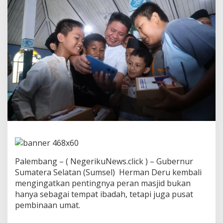
s
e
l
G
e
l
a
r
S
a
f
a
r
i
J
u
m
a
Palembang – ( NegerikuNews.click ) – Gubernur
t
:
Sumatera Selatan (Sumsel) Herman Deru kembali
D
mengingatkan pentingnya peran masjid bukan
u
hanya sebagai tempat ibadah, tetapi juga pusat
k
pembinaan umat.
u
n