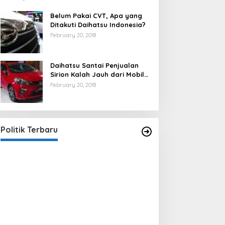
Belum Pakai CVT, Apa yang
Ditakuti Daihatsu Indonesia?
February 20, 2018
Daihatsu Santai Penjualan
Sirion Kalah Jauh dari Mobil
LCGC
February 20, 2018
Strategi PPP Menangkan Duet
Ganjar dan Gus Yasin
In Berita, Politik
|
February 19, 2018
Politik Terbaru