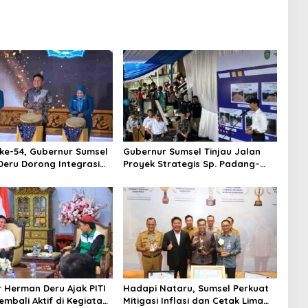
ke-54, Gubernur Sumsel
Gubernur Sumsel Tinjau Jalan
eru Dorong Integrasi
Proyek Strategis Sp. Padang–
 dan Penguatan Peran
Pampangan di Desa Keman OKI
an
 Herman Deru Ajak PITI
Hadapi Nataru, Sumsel Perkuat
embali Aktif di Kegiatan
Mitigasi Inflasi dan Cetak Lima