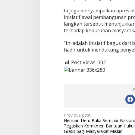
Ia juga menyampaikan apresias
inisiatif awal pembangunan pro
langkah tersebut menunjukka
terhadap kebutuhan masyaraka
“Ini adalah inisiatif bagus dari
hadir untuk mendukung penyel
Post Views:
302
P
Previous post
Herman Deru Buka Seminar Nasiona
o
Tegaskan Komitmen Bantuan Huku
s
Gratis bagi Masyarakat Miskin