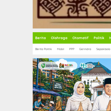
Berita
Olahraga
Otomatif
Politik
Berita Politik
Mobil
PPP
Gerindra
Sepakbola