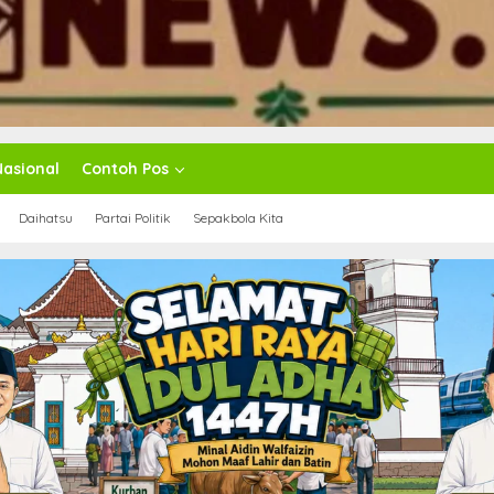
Nasional
Contoh Pos
Daihatsu
Partai Politik
Sepakbola Kita