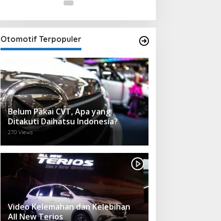
Otomotif Terpopuler
Belum Pakai CVT, Apa yang
Ditakuti Daihatsu Indonesia?
270 Views
Video Kelemahan dan Kelebihan
All New Terios