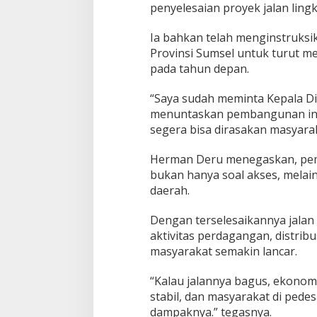
penyelesaian proyek jalan lingk
0
M
i
Ia bahkan telah menginstruks
l
Provinsi Sumsel untuk turut 
i
pada tahun depan.
a
r
“Saya sudah meminta Kepala Di
menuntaskan pembangunan ini
segera bisa dirasakan masyaraka
Herman Deru menegaskan, pem
bukan hanya soal akses, mela
daerah.
Dengan terselesaikannya jalan 
aktivitas perdagangan, distribu
masyarakat semakin lancar.
“Kalau jalannya bagus, ekonom
stabil, dan masyarakat di ped
dampaknya.” tegasnya.