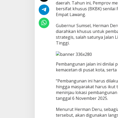
daerah. Tahun ini, Pemprov m
n
g
bersifat khusus (BKBK) senilai
,
Empat Lawang.
P
e
Gubernur Sumsel, Herman Deru
m
diarahkan khusus untuk pemba
p
r
strategis, salah satunya Jalan
o
Tinggi.
v
G
e
l
Pembangunan jalan ini dinilai 
o
n
kemacetan di pusat kota, sert
t
o
“Pembangunan ini harus dilakuk
r
hingga masyarakat harus ikut t
k
meninjau lokasi pembangunan 
a
n
tanggal 6 November 2025.
R
p
Menurut Herman Deru, sebagian
4
tersebut, akan digunakan lan
5