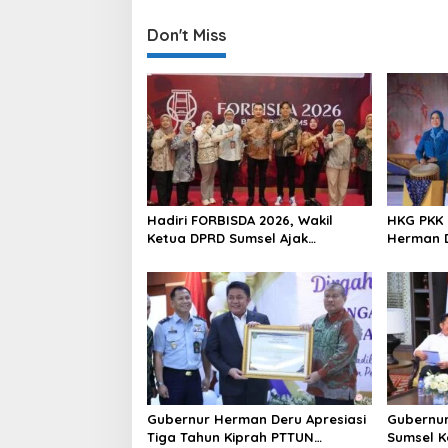
t
Don't Miss
n
a
v
i
g
a
t
Hadiri FORBISDA 2026, Wakil
HKG PKK 
i
Ketua DPRD Sumsel Ajak
Herman D
Pengusaha Muda Bangun
Program
o
Kekuatan Ekonomi Baru
Perempu
n
Gubernur Herman Deru Apresiasi
Gubernur
Tiga Tahun Kiprah PTTUN
Sumsel K