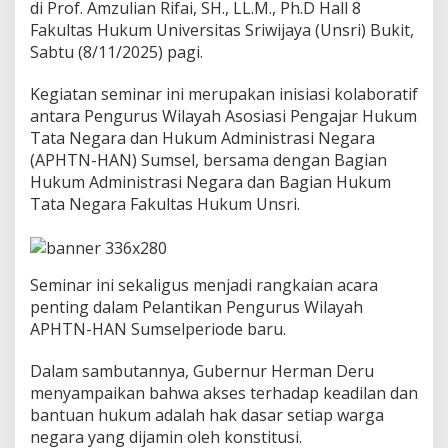
a
di Prof. Amzulian Rifai, SH., LL.M., Ph.D Hall 8
n
Fakultas Hukum Universitas Sriwijaya (Unsri) Bukit,
K
Sabtu (8/11/2025) pagi.
o
m
Kegiatan seminar ini merupakan inisiasi kolaboratif
i
t
antara Pengurus Wilayah Asosiasi Pengajar Hukum
m
Tata Negara dan Hukum Administrasi Negara
e
(APHTN-HAN) Sumsel, bersama dengan Bagian
n
Hukum Administrasi Negara dan Bagian Hukum
B
a
Tata Negara Fakultas Hukum Unsri.
n
t
u
a
Seminar ini sekaligus menjadi rangkaian acara
n
penting dalam Pelantikan Pengurus Wilayah
H
APHTN-HAN Sumselperiode baru.
u
k
u
Dalam sambutannya, Gubernur Herman Deru
m
menyampaikan bahwa akses terhadap keadilan dan
G
bantuan hukum adalah hak dasar setiap warga
r
negara yang dijamin oleh konstitusi.
a