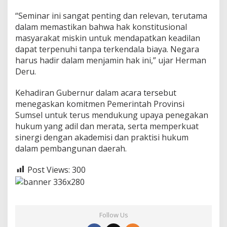
t
i
“Seminar ini sangat penting dan relevan, terutama
s
dalam memastikan bahwa hak konstitusional
b
masyarakat miskin untuk mendapatkan keadilan
a
dapat terpenuhi tanpa terkendala biaya. Negara
g
i
harus hadir dalam menjamin hak ini,” ujar Herman
M
Deru.
a
s
Kehadiran Gubernur dalam acara tersebut
y
menegaskan komitmen Pemerintah Provinsi
a
r
Sumsel untuk terus mendukung upaya penegakan
a
hukum yang adil dan merata, serta memperkuat
k
sinergi dengan akademisi dan praktisi hukum
a
dalam pembangunan daerah.
t
M
i
Post Views:
300
s
k
i
n
Follow Us