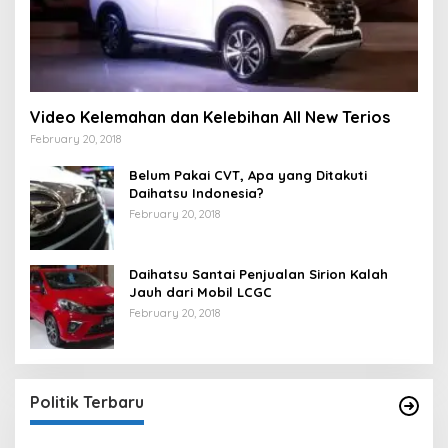
Video Kelemahan dan Kelebihan All New Terios
February 20, 2018
Belum Pakai CVT, Apa yang Ditakuti
Daihatsu Indonesia?
February 20, 2018
Daihatsu Santai Penjualan Sirion Kalah
Jauh dari Mobil LCGC
February 20, 2018
Strategi PPP Menangkan Duet Ganjar dan Gus
Yasin
In Berita, Politik
|
February 19, 2018
Politik Terbaru