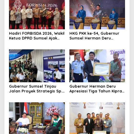
Hadiri FORBISDA 2026, Wakil
HKG PKK ke-54, Gubernur
Ketua DPRD Sumsel Ajak
Sumsel Herman Deru
Pengusaha Muda Bangun
Dorong Integrasi Program
Kekuatan Ekonomi Baru
dan Penguatan Peran
Perempuan
Gubernur Sumsel Tinjau
Gubernur Herman Deru
Jalan Proyek Strategis Sp.
Apresiasi Tiga Tahun Kiprah
Padang–Pampangan di
PTTUN Palembang sebagai
Desa Keman OKI
Pilar Keadilan Tata Usaha
Negara