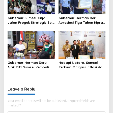
Gubernur Sumsel Tinjau
Gubernur Herman Deru
Jalan Proyek Strategis Sp.
Apresiasi Tiga Tahun Kiprah
Padang–Pampangan di
PTTUN Palembang sebagai
Desa Keman OKI
Pilar Keadilan Tata Usaha
Negara
Gubernur Herman Deru
Hadapi Nataru, Sumsel
Ajak PITI Sumsel Kembali
Perkuat Mitigasi Inflasi dan
Aktif di Kegiatan Sosial dan
Cetak Lima Prestasi
Pembinaan Umat
Nasional Sekaligus
Leave a Reply
Your email address will not be published.
Required fields are
marked
*