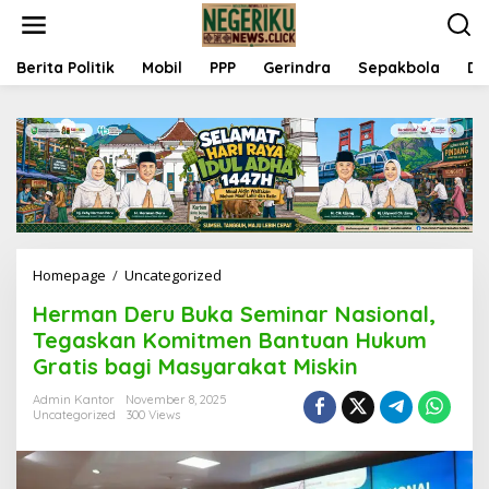
S
k
i
p
Berita Politik
Mobil
PPP
Gerindra
Sepakbola
Da
t
o
c
o
n
t
e
n
t
Homepage
/
Uncategorized
H
e
Herman Deru Buka Seminar Nasional,
r
m
Tegaskan Komitmen Bantuan Hukum
a
Gratis bagi Masyarakat Miskin
n
D
Admin Kantor
November 8, 2025
e
Uncategorized
300 Views
r
u
B