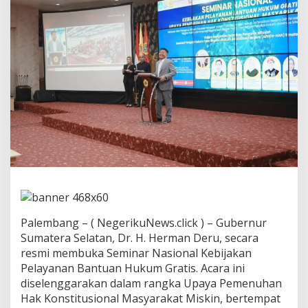
u
k
a
S
e
m
i
n
a
r
N
a
s
i
o
n
a
l
Palembang – ( NegerikuNews.click ) – Gubernur
,
T
Sumatera Selatan, Dr. H. Herman Deru, secara
e
resmi membuka Seminar Nasional Kebijakan
g
Pelayanan Bantuan Hukum Gratis. Acara ini
a
diselenggarakan dalam rangka Upaya Pemenuhan
s
Hak Konstitusional Masyarakat Miskin, bertempat
k