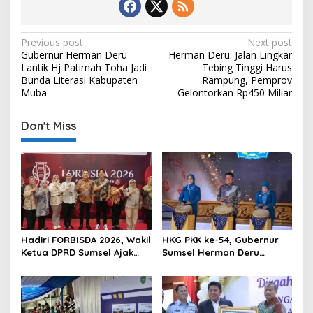
P
Previous post
Next post
Gubernur Herman Deru
Herman Deru: Jalan Lingkar
o
Lantik Hj Patimah Toha Jadi
Tebing Tinggi Harus
s
Bunda Literasi Kabupaten
Rampung, Pemprov
Muba
Gelontorkan Rp450 Miliar
t
n
Don't Miss
a
v
i
g
a
t
Hadiri FORBISDA 2026, Wakil
HKG PKK ke-54, Gubernur
Ketua DPRD Sumsel Ajak
Sumsel Herman Deru
i
Pengusaha Muda Bangun
Dorong Integrasi Program
o
Kekuatan Ekonomi Baru
dan Penguatan Peran
Perempuan
n