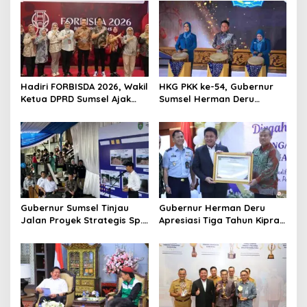
v
i
g
a
t
Hadiri FORBISDA 2026, Wakil
HKG PKK ke-54, Gubernur
Ketua DPRD Sumsel Ajak
Sumsel Herman Deru
i
Pengusaha Muda Bangun
Dorong Integrasi Program
o
Kekuatan Ekonomi Baru
dan Penguatan Peran
Perempuan
n
Gubernur Sumsel Tinjau
Gubernur Herman Deru
Jalan Proyek Strategis Sp.
Apresiasi Tiga Tahun Kiprah
Padang–Pampangan di
PTTUN Palembang sebagai
Desa Keman OKI
Pilar Keadilan Tata Usaha
Negara