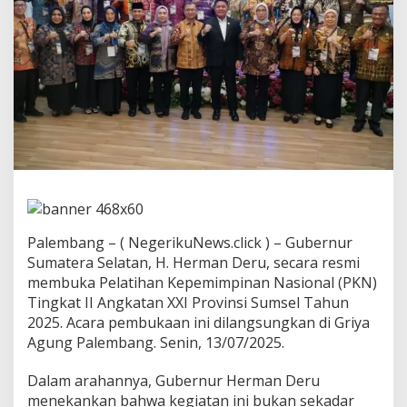
a
m
:
A
S
N
J
a
n
g
a
n
C
u
m
Palembang – ( NegerikuNews.click ) – Gubernur
a
Sumatera Selatan, H. Herman Deru, secara resmi
C
membuka Pelatihan Kepemimpinan Nasional (PKN)
a
r
Tingkat II Angkatan XXI Provinsi Sumsel Tahun
i
2025. Acara pembukaan ini dilangsungkan di Griya
J
Agung Palembang. Senin, 13/07/2025.
a
b
Dalam arahannya, Gubernur Herman Deru
a
t
menekankan bahwa kegiatan ini bukan sekadar