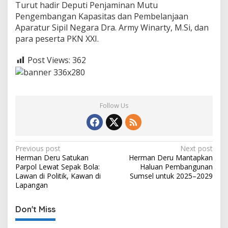
Turut hadir Deputi Penjaminan Mutu
Pengembangan Kapasitas dan Pembelanjaan
Aparatur Sipil Negara Dra. Army Winarty, M.Si, dan
para peserta PKN XXI.
Post Views:
362
Follow Us
P
Previous post
Next post
Herman Deru Satukan
Herman Deru Mantapkan
o
Parpol Lewat Sepak Bola:
Haluan Pembangunan
s
Lawan di Politik, Kawan di
Sumsel untuk 2025–2029
Lapangan
t
n
Don't Miss
a