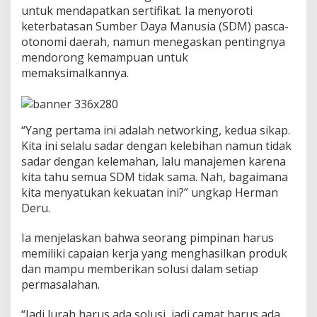
a
untuk mendapatkan sertifikat. Ia menyoroti
n
keterbatasan Sumber Daya Manusia (SDM) pasca-
,
otonomi daerah, namun menegaskan pentingnya
T
mendorong kemampuan untuk
u
n
memaksimalkannya.
j
u
k
k
“Yang pertama ini adalah networking, kedua sikap.
a
Kita ini selalu sadar dengan kelebihan namun tidak
n
K
sadar dengan kelemahan, lalu manajemen karena
a
kita tahu semua SDM tidak sama. Nah, bagaimana
r
kita menyatukan kekuatan ini?” ungkap Herman
y
Deru.
a
!
Ia menjelaskan bahwa seorang pimpinan harus
memiliki capaian kerja yang menghasilkan produk
dan mampu memberikan solusi dalam setiap
permasalahan.
“Jadi lurah harus ada solusi, jadi camat harus ada