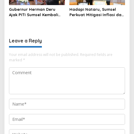
Gubernur Herman Deru
Hadapi Nataru, Sumsel
Ajak PITI Sumsel Kembali
Perkuat Mitigasi Inflasi dan
Aktif di Kegiatan Sosial dan
Cetak Lima Prestasi
Pembinaan Umat
Nasional Sekaligus
Leave a Reply
Your email address will not be published.
Required fields are
marked
*