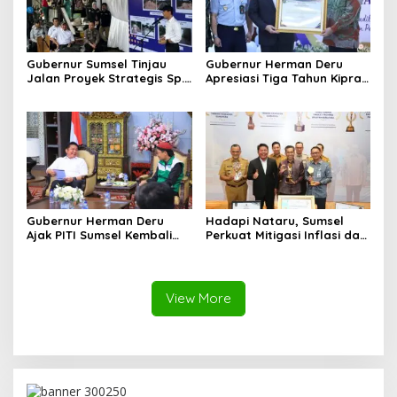
Gubernur Sumsel Tinjau
Gubernur Herman Deru
Jalan Proyek Strategis Sp.
Apresiasi Tiga Tahun Kiprah
Padang–Pampangan di
PTTUN Palembang sebagai
Desa Keman OKI
Pilar Keadilan Tata Usaha
Negara
Gubernur Herman Deru
Hadapi Nataru, Sumsel
Ajak PITI Sumsel Kembali
Perkuat Mitigasi Inflasi dan
Aktif di Kegiatan Sosial dan
Cetak Lima Prestasi
Pembinaan Umat
Nasional Sekaligus
View More