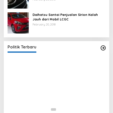
Daihatsu Santai Penjualan Sirion Kalah
Jauh dari Mobil LCGC
February 20, 2018
Strategi PPP Menangkan Duet Ganjar dan Gus
Yasin
In Berita, Politik
|
February 19, 2018
Politik Terbaru