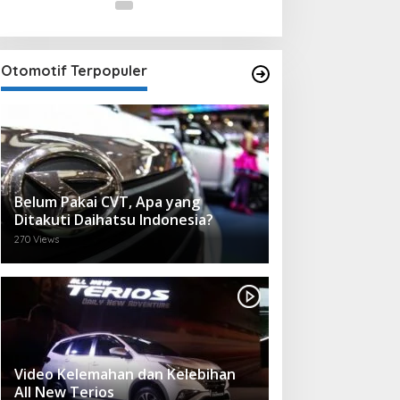
Otomotif Terpopuler
Belum Pakai CVT, Apa yang
Ditakuti Daihatsu Indonesia?
270 Views
Video Kelemahan dan Kelebihan
All New Terios