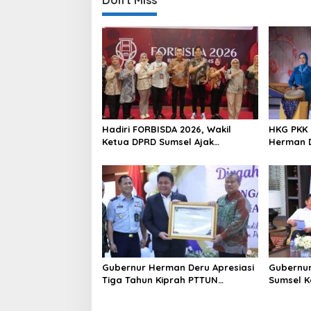
Don't Miss
a
v
i
g
a
t
i
Hadiri FORBISDA 2026, Wakil
HKG PKK 
Ketua DPRD Sumsel Ajak
Herman D
o
Pengusaha Muda Bangun
Program
Kekuatan Ekonomi Baru
Perempu
n
Gubernur Herman Deru Apresiasi
Gubernur
Tiga Tahun Kiprah PTTUN
Sumsel K
Palembang sebagai Pilar
Sosial d
Keadilan Tata Usaha Negara