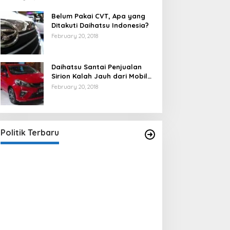
Belum Pakai CVT, Apa yang
Ditakuti Daihatsu Indonesia?
February 20, 2018
Daihatsu Santai Penjualan
Sirion Kalah Jauh dari Mobil
LCGC
February 20, 2018
Strategi PPP Menangkan Duet
Ganjar dan Gus Yasin
In Berita, Politik
|
February 19, 2018
Politik Terbaru