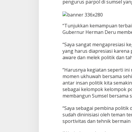
pengurus parpol di sumsel yang
P
o
l
i
t
“Tunjukkan kemampuan terbaik, 
i
Gubernur Herman Deru member
k
,
“Saya sangat mengapresiasi keg
K
yang harus diapresiasi karena 
a
w
aware dan melek politik dan tahu
a
n
“Harusnya kegiatan seperti ini
d
momen ukhuwah bersama sehin
i
antar insan politik kita sema
L
a
sebagai kelompok kelompok po
p
membangun Sumsel bersama sa
a
n
“Saya sebagai pembina politik 
g
sudah dininisiasi oleh teman t
a
n
sportivitas dan tehnik bermain 