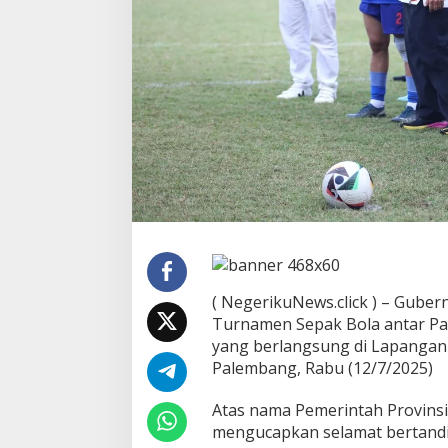
p
o
l
L
e
w
a
t
S
e
p
a
k
B
o
l
a
( NegerikuNews.click ) – Gub
:
Turnamen Sepak Bola antar Part
L
yang berlangsung di Lapangan B
a
Palembang, Rabu (12/7/2025)
w
a
n
Atas nama Pemerintah Provins
d
mengucapkan selamat bertandi
i