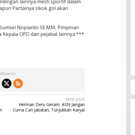
dingan lainnya mesti sportif dalam
apun Partainya sikok gol akan
 Sumsel Nopianto SE.MM, Pimpinan
a Kepala OPD dan pejabat lainnya.***
Follow Us
Next post
Herman Deru Geram: ASN Jangan
n
Cuma Cari Jabatan, Tunjukkan Karya!