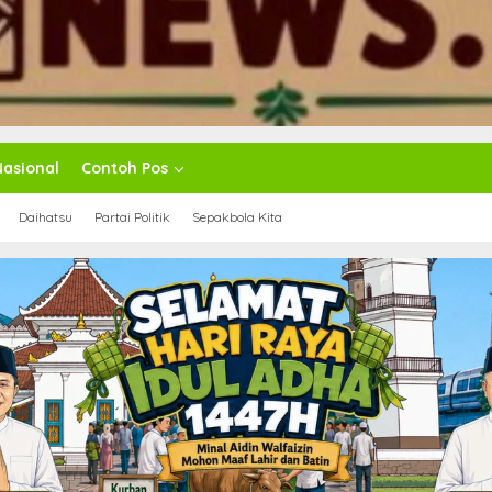
Nasional
Contoh Pos
Daihatsu
Partai Politik
Sepakbola Kita