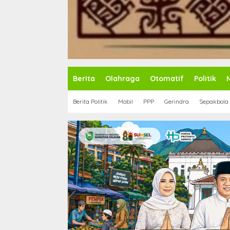
Berita
Olahraga
Otomatif
Politik
Berita Politik
Mobil
PPP
Gerindra
Sepakbola