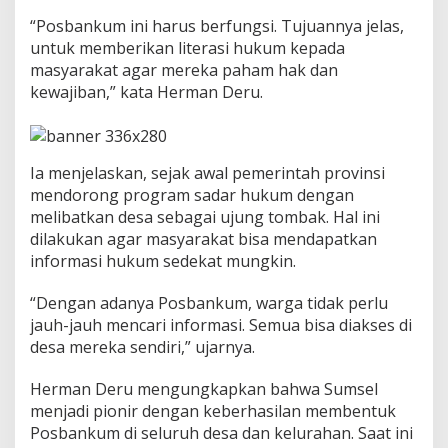
a
d
“Posbankum ini harus berfungsi. Tujuannya jelas,
i
untuk memberikan literasi hukum kepada
P
masyarakat agar mereka paham hak dan
i
kewajiban,” kata Herman Deru.
o
n
i
r
D
Ia menjelaskan, sejak awal pemerintah provinsi
e
mendorong program sadar hukum dengan
s
melibatkan desa sebagai ujung tombak. Hal ini
a
dilakukan agar masyarakat bisa mendapatkan
S
a
informasi hukum sedekat mungkin.
d
a
“Dengan adanya Posbankum, warga tidak perlu
r
jauh-jauh mencari informasi. Semua bisa diakses di
H
desa mereka sendiri,” ujarnya.
u
k
u
Herman Deru mengungkapkan bahwa Sumsel
m
menjadi pionir dengan keberhasilan membentuk
Posbankum di seluruh desa dan kelurahan. Saat ini