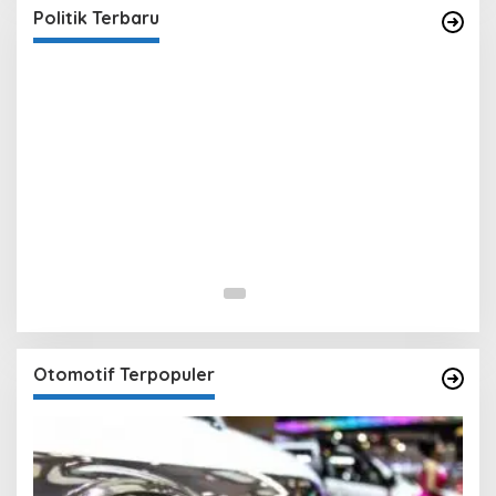
In Berita, Politik
|
February 19, 2018
Politik Terbaru
Otomotif Terpopuler