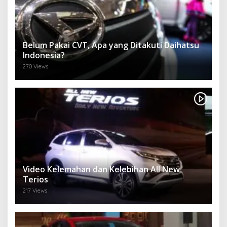
Belum Pakai CVT, Apa yang Ditakuti Daihatsu
Indonesia?
270 Views
Video Kelemahan dan Kelebihan All New
Terios
217 Views