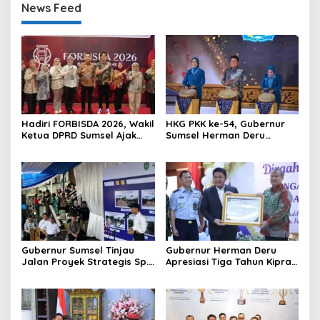
News Feed
Hadiri FORBISDA 2026, Wakil
HKG PKK ke-54, Gubernur
Ketua DPRD Sumsel Ajak
Sumsel Herman Deru
Pengusaha Muda Bangun
Dorong Integrasi Program
Kekuatan Ekonomi Baru
dan Penguatan Peran
Perempuan
Gubernur Sumsel Tinjau
Gubernur Herman Deru
Jalan Proyek Strategis Sp.
Apresiasi Tiga Tahun Kiprah
Padang–Pampangan di
PTTUN Palembang sebagai
Desa Keman OKI
Pilar Keadilan Tata Usaha
Negara