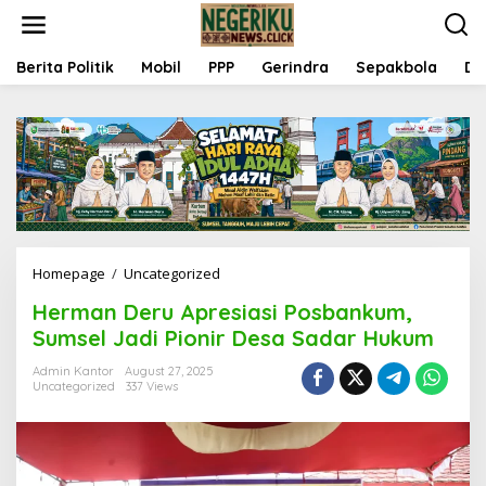
S
k
i
p
Berita Politik
Mobil
PPP
Gerindra
Sepakbola
Da
t
o
c
o
n
t
e
n
t
Homepage
/
Uncategorized
H
e
Herman Deru Apresiasi Posbankum,
r
m
Sumsel Jadi Pionir Desa Sadar Hukum
a
n
Admin Kantor
August 27, 2025
Uncategorized
337 Views
D
e
r
u
A