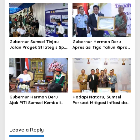
o
Kekuatan Ekonomi Baru
dan Penguatan Peran
Perempuan
n
Gubernur Sumsel Tinjau
Gubernur Herman Deru
Jalan Proyek Strategis Sp.
Apresiasi Tiga Tahun Kiprah
Padang–Pampangan di
PTTUN Palembang sebagai
Desa Keman OKI
Pilar Keadilan Tata Usaha
Negara
Gubernur Herman Deru
Hadapi Nataru, Sumsel
Ajak PITI Sumsel Kembali
Perkuat Mitigasi Inflasi dan
Aktif di Kegiatan Sosial dan
Cetak Lima Prestasi
Pembinaan Umat
Nasional Sekaligus
Leave a Reply