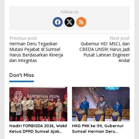
Follow Us
P
Previous post
Next post
Herman Deru Tegaskan
Gubernur HD: MSCL dan
o
Mutasi Pejabat di Sumsel
CBEDA UNSRI Harus Jadi
s
Harus Berdasarkan Kinerja
Pusat Lahiran Engineer
dan Integritas
Andal
t
n
Don't Miss
a
v
i
g
a
t
Hadiri FORBISDA 2026, Wakil
HKG PKK ke-54, Gubernur
Ketua DPRD Sumsel Ajak
Sumsel Herman Deru
i
Pengusaha Muda Bangun
Dorong Integrasi Program