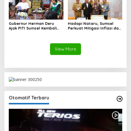
Gubernur Herman Deru
Hadapi Nataru, Sumsel
Ajak PITI Sumsel Kembali
Perkuat Mitigasi Inflasi dan
Aktif di Kegiatan Sosial dan
Cetak Lima Prestasi
Pembinaan Umat
Nasional Sekaligus
View More
Otomatif Terbaru