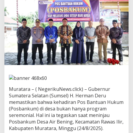
p
r
e
s
i
a
s
i
P
o
s
b
a
n
k
u
m
Muratara – ( NegerikuNews.click) – Gubernur
,
Sumatera Selatan (Sumsel) H. Herman Deru
S
memastikan bahwa kehadiran Pos Bantuan Hukum
u
m
(Posbankum) di desa bukan hanya program
s
seremonial. Hal ini ia tegaskan saat meninjau
e
Posbankum Desa Air Bening, Kecamatan Rawas Ilir,
l
Kabupaten Muratara, Minggu (24/8/2025).
J