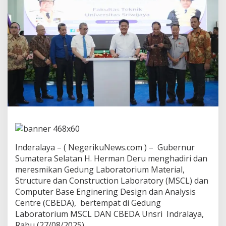
C
L
d
a
n
C
B
E
D
A
U
N
S
R
I
H
Inderalaya – ( NegerikuNews.com ) – Gubernur
a
r
Sumatera Selatan H. Herman Deru menghadiri dan
u
meresmikan Gedung Laboratorium Material,
s
Structure dan Construction Laboratory (MSCL) dan
J
Computer Base Enginering Design dan Analysis
a
Centre (CBEDA), bertempat di Gedung
d
i
Laboratorium MSCL DAN CBEDA Unsri Indralaya,
P
Rabu (27/08/2025).