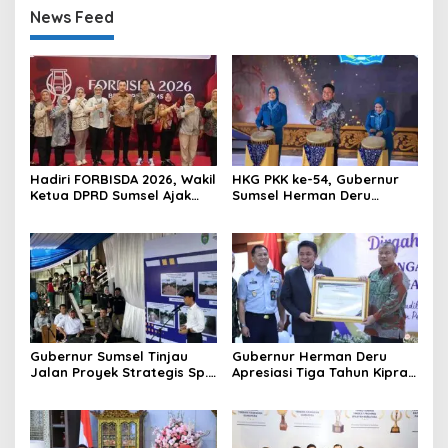
News Feed
Hadiri FORBISDA 2026, Wakil
HKG PKK ke-54, Gubernur
Ketua DPRD Sumsel Ajak
Sumsel Herman Deru
Pengusaha Muda Bangun
Dorong Integrasi Program
Kekuatan Ekonomi Baru
dan Penguatan Peran
Perempuan
Gubernur Sumsel Tinjau
Gubernur Herman Deru
Jalan Proyek Strategis Sp.
Apresiasi Tiga Tahun Kiprah
Padang–Pampangan di
PTTUN Palembang sebagai
Desa Keman OKI
Pilar Keadilan Tata Usaha
Negara