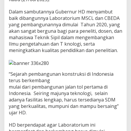
u
s
Dalam sambutannya Gubernur HD menyambut
a
baik dibangunnya Laboratorium MSCL dan CBEDA
t
L
yang pembangunannya dimulai Tahun 2020, yang
a
akan sangat berguna bagi para peneliti, dosen, dan
h
mahasiswa Teknik Sipil dalam mengembangkan
i
Ilmu pengetahuan dan T knologi, serta
r
a
meningkatkan kualitas pendidikan dan penelitian.
n
E
n
g
“Sejarah pembangunan konstruksi di Indonesia
i
terus berkembang
n
mulai dari pembangunan jalan tol pertama di
e
e
Indonesia. Seiring majunya teknologi, selain
r
adanya fasilitas lengkap, harus tersedianya SDM
A
yang berkualitas, mumpuni dan mampu bersaing”
n
ujar HD.
d
a
l
HD berpendapat agar Laboratorium ini