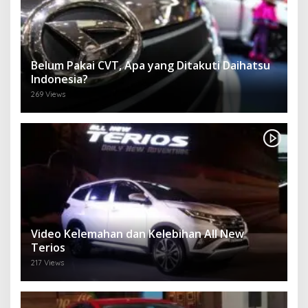
Belum Pakai CVT, Apa yang Ditakuti Daihatsu
Indonesia?
269 Views
Video Kelemahan dan Kelebihan All New
Terios
217 Views