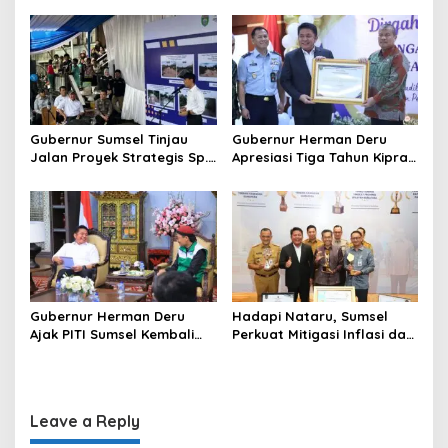
i
Kekuatan Ekonomi Baru
dan Penguatan Peran
o
Perempuan
n
Gubernur Sumsel Tinjau
Gubernur Herman Deru
Jalan Proyek Strategis Sp.
Apresiasi Tiga Tahun Kiprah
Padang–Pampangan di
PTTUN Palembang sebagai
Desa Keman OKI
Pilar Keadilan Tata Usaha
Negara
Gubernur Herman Deru
Hadapi Nataru, Sumsel
Ajak PITI Sumsel Kembali
Perkuat Mitigasi Inflasi dan
Aktif di Kegiatan Sosial dan
Cetak Lima Prestasi
Pembinaan Umat
Nasional Sekaligus
Leave a Reply