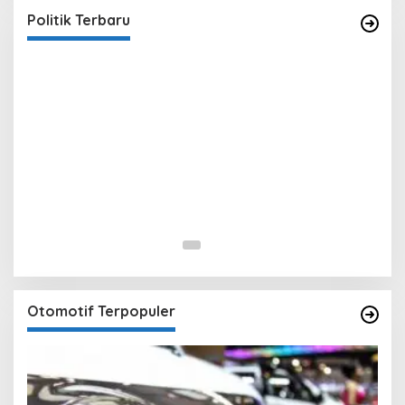
In Berita, Politik
|
February 19, 2018
Politik Terbaru
Otomotif Terpopuler