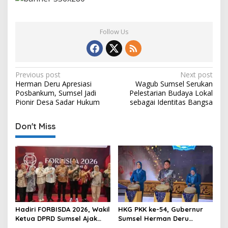
Follow Us
P
Previous post
Next post
Herman Deru Apresiasi
Wagub Sumsel Serukan
o
Posbankum, Sumsel Jadi
Pelestarian Budaya Lokal
s
Pionir Desa Sadar Hukum
sebagai Identitas Bangsa
t
Don't Miss
n
a
v
i
g
a
Hadiri FORBISDA 2026, Wakil
HKG PKK ke-54, Gubernur
t
Ketua DPRD Sumsel Ajak
Sumsel Herman Deru
Pengusaha Muda Bangun
Dorong Integrasi Program