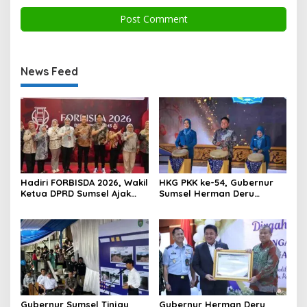
News Feed
Hadiri FORBISDA 2026, Wakil
HKG PKK ke-54, Gubernur
Ketua DPRD Sumsel Ajak
Sumsel Herman Deru
Pengusaha Muda Bangun
Dorong Integrasi Program
Kekuatan Ekonomi Baru
dan Penguatan Peran
Perempuan
Gubernur Sumsel Tinjau
Gubernur Herman Deru