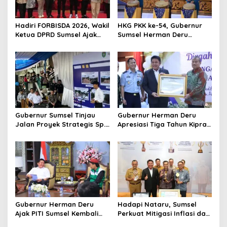
a
t
Hadiri FORBISDA 2026, Wakil
HKG PKK ke-54, Gubernur
Ketua DPRD Sumsel Ajak
Sumsel Herman Deru
i
Pengusaha Muda Bangun
Dorong Integrasi Program
o
Kekuatan Ekonomi Baru
dan Penguatan Peran
Perempuan
n
Gubernur Sumsel Tinjau
Gubernur Herman Deru
Jalan Proyek Strategis Sp.
Apresiasi Tiga Tahun Kiprah
Padang–Pampangan di
PTTUN Palembang sebagai
Desa Keman OKI
Pilar Keadilan Tata Usaha
Negara
Gubernur Herman Deru
Hadapi Nataru, Sumsel
Ajak PITI Sumsel Kembali
Perkuat Mitigasi Inflasi dan
Aktif di Kegiatan Sosial dan
Cetak Lima Prestasi