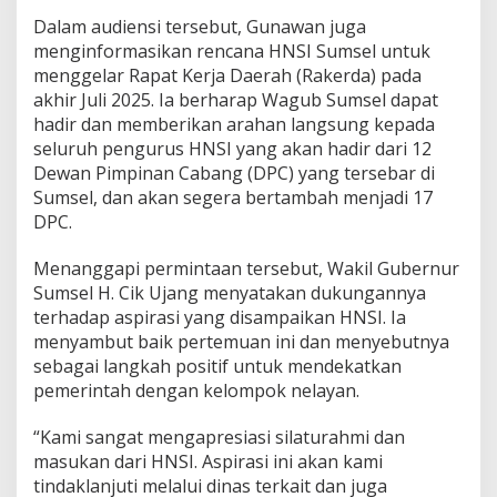
a
Dalam audiensi tersebut, Gunawan juga
s
menginformasikan rencana HNSI Sumsel untuk
i
K
menggelar Rapat Kerja Daerah (Rakerda) pada
o
akhir Juli 2025. Ia berharap Wagub Sumsel dapat
m
hadir dan memberikan arahan langsung kepada
i
seluruh pengurus HNSI yang akan hadir dari 12
t
m
Dewan Pimpinan Cabang (DPC) yang tersebar di
e
Sumsel, dan akan segera bertambah menjadi 17
n
DPC.
P
e
Menanggapi permintaan tersebut, Wakil Gubernur
m
p
Sumsel H. Cik Ujang menyatakan dukungannya
r
terhadap aspirasi yang disampaikan HNSI. Ia
o
menyambut baik pertemuan ini dan menyebutnya
v
sebagai langkah positif untuk mendekatkan
pemerintah dengan kelompok nelayan.
“Kami sangat mengapresiasi silaturahmi dan
masukan dari HNSI. Aspirasi ini akan kami
tindaklanjuti melalui dinas terkait dan juga