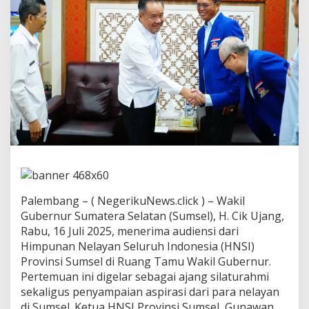
k
u
n
g
M
o
d
e
r
n
i
s
a
s
i
N
Palembang – ( NegerikuNews.click ) – Wakil
e
Gubernur Sumatera Selatan (Sumsel), H. Cik Ujang,
l
a
Rabu, 16 Juli 2025, menerima audiensi dari
y
Himpunan Nelayan Seluruh Indonesia (HNSI)
a
Provinsi Sumsel di Ruang Tamu Wakil Gubernur.
n
Pertemuan ini digelar sebagai ajang silaturahmi
d
a
sekaligus penyampaian aspirasi dari para nelayan
n
di Sumsel. Ketua HNSI Provinsi Sumsel, Gunawan,