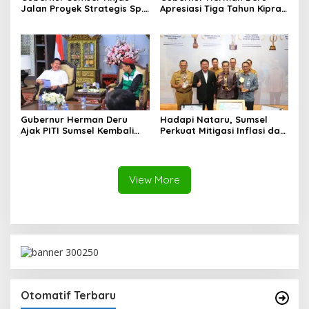
Jalan Proyek Strategis Sp.
Apresiasi Tiga Tahun Kiprah
Padang–Pampangan di
PTTUN Palembang sebagai
Desa Keman OKI
Pilar Keadilan Tata Usaha
Negara
Gubernur Herman Deru
Hadapi Nataru, Sumsel
Ajak PITI Sumsel Kembali
Perkuat Mitigasi Inflasi dan
Aktif di Kegiatan Sosial dan
Cetak Lima Prestasi
Pembinaan Umat
Nasional Sekaligus
View More
Otomatif Terbaru