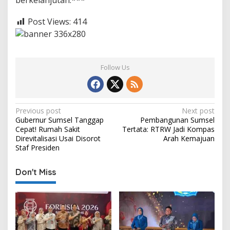
berkelanjutan.***
Post Views:
414
Follow Us
P
Previous post
Next post
Gubernur Sumsel Tanggap
Pembangunan Sumsel
o
Cepat! Rumah Sakit
Tertata: RTRW Jadi Kompas
s
Direvitalisasi Usai Disorot
Arah Kemajuan
Staf Presiden
t
n
Don't Miss
a
v
i
g