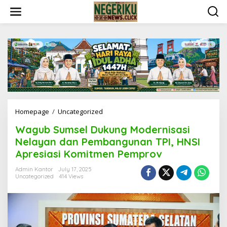
S
k
i
p
t
o
c
o
n
t
e
n
Homepage
/
Uncategorized
W
t
a
Wagub Sumsel Dukung Modernisasi
g
u
Nelayan dan Pembangunan TPI, HNSI
b
Apresiasi Komitmen Pemprov
S
u
Admin Kantor
July 17, 2025
m
Uncategorized
414 Views
s
e
l
D
u