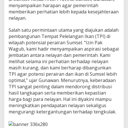
P
menyampaikan harapan agar pemerintah
e
memberikan perhatian lebih kepada kesejahteraan
m
nelayan.
b
a
n
Salah satu permintaan utama yang diajukan adalah
g
pembangunan Tempat Pelelangan Ikan (TPI) di
u
wilayah potensial perairan Sumsel. “Izin Pak
n
Wagub, kami hadir menyampaikan aspirasi sebagai
a
n
jembatan antara nelayan dan pemerintah. Kami
T
melihat selama ini perhatian terhadap nelayan
P
masih kurang, dan kami berharap dibangunkan
I
TPI agar potensi perairan dan ikan di Sumsel lebih
,
H
optimal,” ujar Gunawan. Menurutnya, keberadaan
N
TPI sangat penting dalam mendorong distribusi
S
hasil tangkapan serta memberikan kepastian
I
harga bagi para nelayan. Hal ini diyakini mampu
A
meningkatkan pendapatan nelayan sekaligus
p
r
mengurangi ketergantungan terhadap tengkulak.
e
s
i