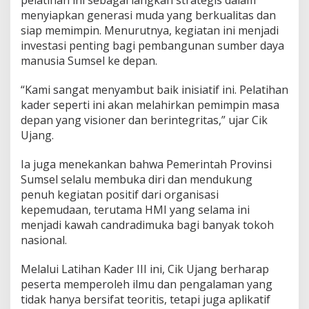
pelatihan ini sebagai langkah strategis dalam
i
menyiapkan generasi muda yang berkualitas dan
n
B
siap memimpin. Menurutnya, kegiatan ini menjadi
e
investasi penting bagi pembangunan sumber daya
r
manusia Sumsel ke depan.
i
n
“Kami sangat menyambut baik inisiatif ini. Pelatihan
t
e
kader seperti ini akan melahirkan pemimpin masa
g
depan yang visioner dan berintegritas,” ujar Cik
r
Ujang.
i
t
Ia juga menekankan bahwa Pemerintah Provinsi
a
s
Sumsel selalu membuka diri dan mendukung
penuh kegiatan positif dari organisasi
kepemudaan, terutama HMI yang selama ini
menjadi kawah candradimuka bagi banyak tokoh
nasional.
Melalui Latihan Kader III ini, Cik Ujang berharap
peserta memperoleh ilmu dan pengalaman yang
tidak hanya bersifat teoritis, tetapi juga aplikatif