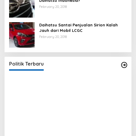
Daihatsu Indonesia?
February 20, 2018
Daihatsu Santai Penjualan Sirion Kalah
Jauh dari Mobil LCGC
February 20, 2018
Strategi PPP Menangkan Duet Ganjar dan Gus
Yasin
In Berita, Politik
|
February 19, 2018
Politik Terbaru