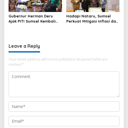
Gubernur Herman Deru
Hadapi Nataru, Sumsel
Ajak PITI Sumsel Kembali
Perkuat Mitigasi Inflasi dan
Aktif di Kegiatan Sosial dan
Cetak Lima Prestasi
Pembinaan Umat
Nasional Sekaligus
Leave a Reply
Your email address will not be published.
Required fields are
marked
*