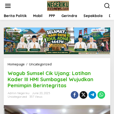
S
k
i
p
Berita Politik
Mobil
PPP
Gerindra
Sepakbola
Da
t
o
c
o
n
t
e
n
t
Homepage
/
Uncategorized
W
a
Wagub Sumsel Cik Ujang: Latihan
g
u
Kader III HMI Sumbagsel Wujudkan
b
Pemimpin Berintegritas
S
u
Admin Negeriku
June 20, 2025
m
Uncategorized
357 Views
s
e
l