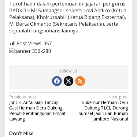
Turut hadir dalam pertemuan ini jajaran pengurus
BADKO HMI Sumbagsel, seperti Lovi Andiko (Ketua
Pelaksana), Khoirussabili (Ketua Bidang Eksternal),
M. Berta Okmanto (Sekretaris Pelaksana), serta
sejumlah fungsionaris lainnya.
Post Views:
357
Follow Us
P
Previous post
Next post
Joncik–Arifai Siap Tancap
Gubernur Herman Deru
o
Gas! Herman Deru Dukung
Dukung TLCI, Dorong
s
Penuh Pembangunan Empat
Sumsel Jadi Tuan Rumah
Lawang
Jambore Nasional
t
n
Don't Miss