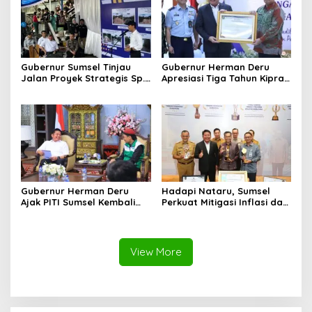
Gubernur Sumsel Tinjau
Gubernur Herman Deru
Jalan Proyek Strategis Sp.
Apresiasi Tiga Tahun Kiprah
Padang–Pampangan di
PTTUN Palembang sebagai
Desa Keman OKI
Pilar Keadilan Tata Usaha
Negara
Gubernur Herman Deru
Hadapi Nataru, Sumsel
Ajak PITI Sumsel Kembali
Perkuat Mitigasi Inflasi dan
Aktif di Kegiatan Sosial dan
Cetak Lima Prestasi
Pembinaan Umat
Nasional Sekaligus
View More