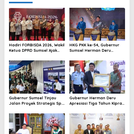
a
v
i
g
a
t
Hadiri FORBISDA 2026, Wakil
HKG PKK ke-54, Gubernur
Ketua DPRD Sumsel Ajak
Sumsel Herman Deru
i
Pengusaha Muda Bangun
Dorong Integrasi Program
o
Kekuatan Ekonomi Baru
dan Penguatan Peran
Perempuan
n
Gubernur Sumsel Tinjau
Gubernur Herman Deru
Jalan Proyek Strategis Sp.
Apresiasi Tiga Tahun Kiprah
Padang–Pampangan di
PTTUN Palembang sebagai
Desa Keman OKI
Pilar Keadilan Tata Usaha
Negara