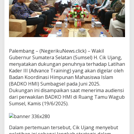
M
I
S
u
m
b
a
g
s
e
Palembang – (NegerikuNews.click) – Wakil
l
Gubernur Sumatera Selatan (Sumsel) H. Cik Ujang,
W
menyatakan dukungan penuhnya terhadap Latihan
u
Kader III (Advance Training) yang akan digelar oleh
j
u
Badan Koordinasi Himpunan Mahasiswa Islam
d
(BADKO HMI) Sumbagsel pada Juni 2025.
k
Dukungan ini disampaikan saat menerima audiensi
a
dari perwakilan BADKO HMI di Ruang Tamu Wagub
n
Sumsel, Kamis (19/6/2025).
P
e
m
i
m
Dalam pertemuan tersebut, Cik Ujang menyebut
p