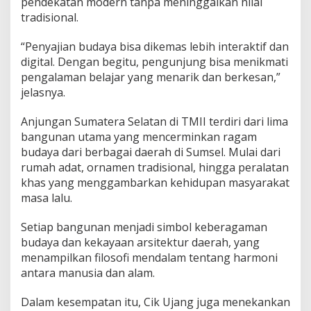
pendekatan modern tanpa meninggalkan nilai
a
tradisional.
n
d
a
“Penyajian budaya bisa dikemas lebih interaktif dan
n
digital. Dengan begitu, pengunjung bisa menikmati
P
pengalaman belajar yang menarik dan berkesan,”
u
jelasnya.
s
a
t
Anjungan Sumatera Selatan di TMII terdiri dari lima
E
bangunan utama yang mencerminkan ragam
d
budaya dari berbagai daerah di Sumsel. Mulai dari
u
rumah adat, ornamen tradisional, hingga peralatan
k
khas yang menggambarkan kehidupan masyarakat
a
s
masa lalu.
i
B
Setiap bangunan menjadi simbol keberagaman
u
budaya dan kekayaan arsitektur daerah, yang
d
menampilkan filosofi mendalam tentang harmoni
a
y
antara manusia dan alam.
a
Dalam kesempatan itu, Cik Ujang juga menekankan