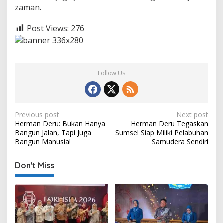
zaman.
Post Views:
276
Follow Us
P
Previous post
Next post
Herman Deru: Bukan Hanya
Herman Deru Tegaskan
o
Bangun Jalan, Tapi Juga
Sumsel Siap Miliki Pelabuhan
s
Bangun Manusia!
Samudera Sendiri
t
Don't Miss
n
a
v
i