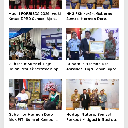
g
a
Hadiri FORBISDA 2026, Wakil
HKG PKK ke-54, Gubernur
t
Ketua DPRD Sumsel Ajak
Sumsel Herman Deru
Pengusaha Muda Bangun
Dorong Integrasi Program
i
Kekuatan Ekonomi Baru
dan Penguatan Peran
o
Perempuan
n
Gubernur Sumsel Tinjau
Gubernur Herman Deru
Jalan Proyek Strategis Sp.
Apresiasi Tiga Tahun Kiprah
Padang–Pampangan di
PTTUN Palembang sebagai
Desa Keman OKI
Pilar Keadilan Tata Usaha
Negara
Gubernur Herman Deru
Hadapi Nataru, Sumsel
Ajak PITI Sumsel Kembali
Perkuat Mitigasi Inflasi dan
Aktif di Kegiatan Sosial dan
Cetak Lima Prestasi