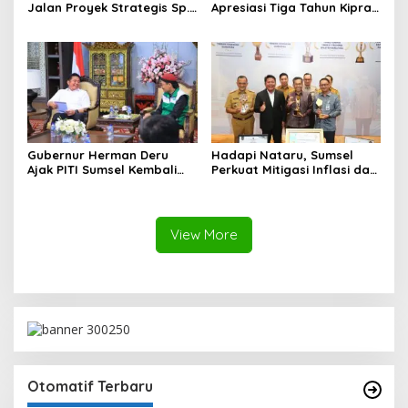
Jalan Proyek Strategis Sp.
Apresiasi Tiga Tahun Kiprah
Padang–Pampangan di
PTTUN Palembang sebagai
Desa Keman OKI
Pilar Keadilan Tata Usaha
Negara
Gubernur Herman Deru
Hadapi Nataru, Sumsel
Ajak PITI Sumsel Kembali
Perkuat Mitigasi Inflasi dan
Aktif di Kegiatan Sosial dan
Cetak Lima Prestasi
Pembinaan Umat
Nasional Sekaligus
View More
Otomatif Terbaru