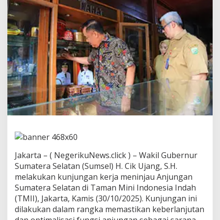
T
e
k
a
n
k
a
n
:
A
n
j
u
n
g
a
n
S
Jakarta – ( NegerikuNews.click ) – Wakil Gubernur
u
Sumatera Selatan (Sumsel) H. Cik Ujang, S.H.
m
melakukan kunjungan kerja meninjau Anjungan
s
Sumatera Selatan di Taman Mini Indonesia Indah
e
l
(TMII), Jakarta, Kamis (30/10/2025). Kunjungan ini
d
dilakukan dalam rangka memastikan keberlanjutan
i
dan optimalisasi fungsi anjungan sebagai sarana