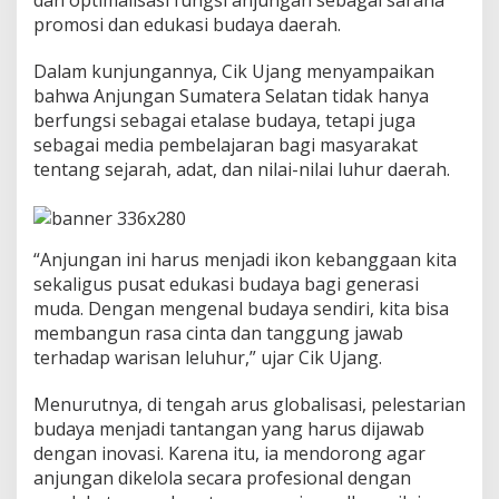
T
promosi dan edukasi budaya daerah.
M
I
I
Dalam kunjungannya, Cik Ujang menyampaikan
H
bahwa Anjungan Sumatera Selatan tidak hanya
a
berfungsi sebagai etalase budaya, tetapi juga
r
sebagai media pembelajaran bagi masyarakat
u
tentang sejarah, adat, dan nilai-nilai luhur daerah.
s
J
a
d
i
“Anjungan ini harus menjadi ikon kebanggaan kita
I
sekaligus pusat edukasi budaya bagi generasi
k
muda. Dengan mengenal budaya sendiri, kita bisa
o
n
membangun rasa cinta dan tanggung jawab
K
terhadap warisan leluhur,” ujar Cik Ujang.
e
b
Menurutnya, di tengah arus globalisasi, pelestarian
a
budaya menjadi tantangan yang harus dijawab
n
g
dengan inovasi. Karena itu, ia mendorong agar
g
anjungan dikelola secara profesional dengan
a