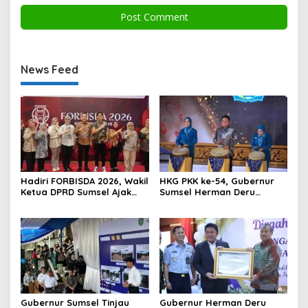
News Feed
Hadiri FORBISDA 2026, Wakil
HKG PKK ke-54, Gubernur
Ketua DPRD Sumsel Ajak
Sumsel Herman Deru
Pengusaha Muda Bangun
Dorong Integrasi Program
Kekuatan Ekonomi Baru
dan Penguatan Peran
Perempuan
Gubernur Sumsel Tinjau
Gubernur Herman Deru