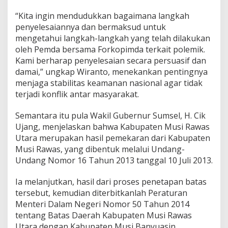
u
s
“Kita ingin mendudukkan bagaimana langkah
i
penyelesaiannya dan bermaksud untuk
D
mengetahui langkah-langkah yang telah dilakukan
a
oleh Pemda bersama Forkopimda terkait polemik.
m
a
Kami berharap penyelesaian secara persuasif dan
i
damai,” ungkap Wiranto, menekankan pentingnya
menjaga stabilitas keamanan nasional agar tidak
terjadi konflik antar masyarakat.
Semantara itu pula Wakil Gubernur Sumsel, H. Cik
Ujang, menjelaskan bahwa Kabupaten Musi Rawas
Utara merupakan hasil pemekaran dari Kabupaten
Musi Rawas, yang dibentuk melalui Undang-
Undang Nomor 16 Tahun 2013 tanggal 10 Juli 2013.
Ia melanjutkan, hasil dari proses penetapan batas
tersebut, kemudian diterbitkanlah Peraturan
Menteri Dalam Negeri Nomor 50 Tahun 2014
tentang Batas Daerah Kabupaten Musi Rawas
Utara dengan Kabupaten Musi Banyuasin.