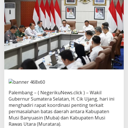
n
g
P
i
m
p
i
n
R
a
k
o
r
P
e
n
e
g
Palembang – ( NegerikuNews.click ) – Wakil
a
s
Gubernur Sumatera Selatan, H. Cik Ujang, hari ini
a
menghadiri rapat koordinasi penting terkait
n
permasalahan batas daerah antara Kabupaten
B
Musi Banyuasin (Muba) dan Kabupaten Musi
a
Rawas Utara (Muratara).
t