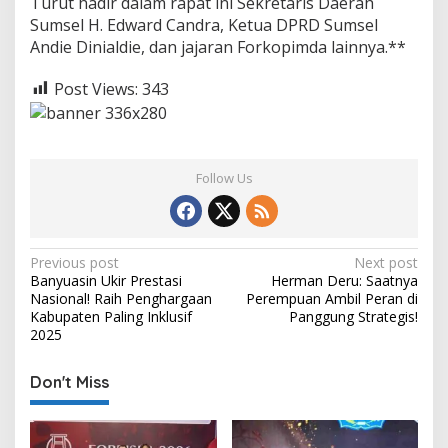
Turut hadir dalam rapat ini Sekretaris Daerah
Sumsel H. Edward Candra, Ketua DPRD Sumsel
Andie Dinialdie, dan jajaran Forkopimda lainnya.**
Post Views:
343
Follow Us
P
Previous post
Next post
Banyuasin Ukir Prestasi
Herman Deru: Saatnya
o
Nasional! Raih Penghargaan
Perempuan Ambil Peran di
s
Kabupaten Paling Inklusif
Panggung Strategis!
2025
t
n
Don't Miss
a
v