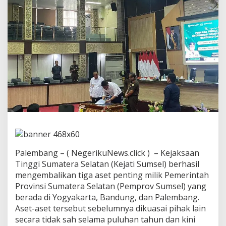
n
,
K
e
j
a
t
i
S
u
m
s
e
l
B
e
r
Palembang – ( NegerikuNews.click ) – Kejaksaan
h
Tinggi Sumatera Selatan (Kejati Sumsel) berhasil
a
mengembalikan tiga aset penting milik Pemerintah
s
i
Provinsi Sumatera Selatan (Pemprov Sumsel) yang
l
berada di Yogyakarta, Bandung, dan Palembang.
R
Aset-aset tersebut sebelumnya dikuasai pihak lain
e
secara tidak sah selama puluhan tahun dan kini
b