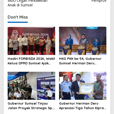
s
MoU Cegah Perkawinan
Pemprov
Anak di Sumsel
t
n
Don't Miss
a
v
i
g
a
t
Hadiri FORBISDA 2026, Wakil
HKG PKK ke-54, Gubernur
Ketua DPRD Sumsel Ajak
Sumsel Herman Deru
i
Pengusaha Muda Bangun
Dorong Integrasi Program
o
Kekuatan Ekonomi Baru
dan Penguatan Peran
Perempuan
n
Gubernur Sumsel Tinjau
Gubernur Herman Deru
Jalan Proyek Strategis Sp.
Apresiasi Tiga Tahun Kiprah
Padang–Pampangan di
PTTUN Palembang sebagai