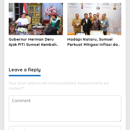
Desa Keman OKI
Pilar Keadilan Tata Usaha
Negara
Gubernur Herman Deru
Hadapi Nataru, Sumsel
Ajak PITI Sumsel Kembali
Perkuat Mitigasi Inflasi dan
Aktif di Kegiatan Sosial dan
Cetak Lima Prestasi
Pembinaan Umat
Nasional Sekaligus
Leave a Reply
Your email address will not be published.
Required fields are
marked
*