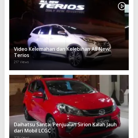
Video Kelemahan dan Kelebihan All New
Terios
217 Views
Daihatsu Santai Penjualan Sirion Kalah Jauh
dari Mobil LCGC
209 Views