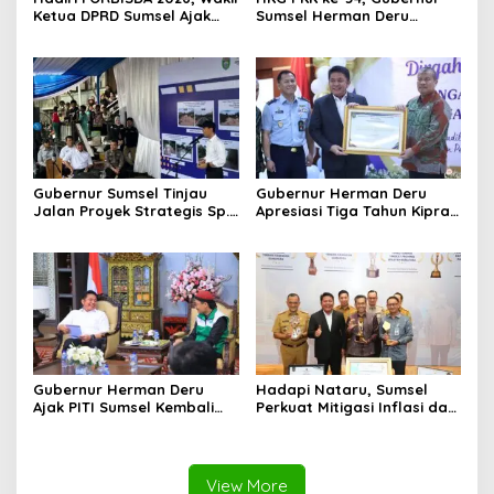
Ketua DPRD Sumsel Ajak
Sumsel Herman Deru
Pengusaha Muda Bangun
Dorong Integrasi Program
Kekuatan Ekonomi Baru
dan Penguatan Peran
Perempuan
Gubernur Sumsel Tinjau
Gubernur Herman Deru
Jalan Proyek Strategis Sp.
Apresiasi Tiga Tahun Kiprah
Padang–Pampangan di
PTTUN Palembang sebagai
Desa Keman OKI
Pilar Keadilan Tata Usaha
Negara
Gubernur Herman Deru
Hadapi Nataru, Sumsel
Ajak PITI Sumsel Kembali
Perkuat Mitigasi Inflasi dan
Aktif di Kegiatan Sosial dan
Cetak Lima Prestasi
Pembinaan Umat
Nasional Sekaligus
View More