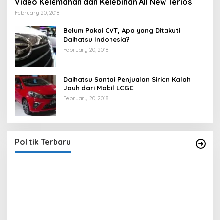
Video Kelemahan dan Kelebihan All New Terios
February 20, 2018
Belum Pakai CVT, Apa yang Ditakuti
Daihatsu Indonesia?
February 20, 2018
Daihatsu Santai Penjualan Sirion Kalah
Jauh dari Mobil LCGC
February 20, 2018
Strategi PPP Menangkan Duet Ganjar dan Gus
Yasin
In Berita, Politik
|
February 19, 2018
Politik Terbaru