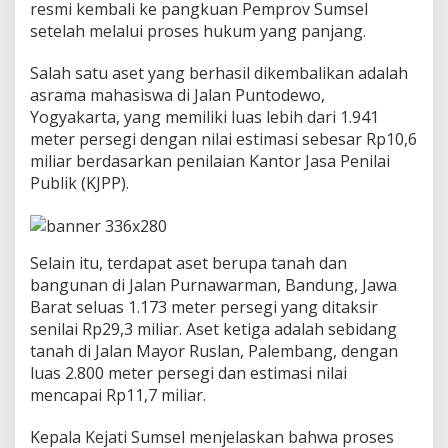
resmi kembali ke pangkuan Pemprov Sumsel
u
t
setelah melalui proses hukum yang panjang.
K
e
Salah satu aset yang berhasil dikembalikan adalah
m
asrama mahasiswa di Jalan Puntodewo,
b
Yogyakarta, yang memiliki luas lebih dari 1.941
a
l
meter persegi dengan nilai estimasi sebesar Rp10,6
i
miliar berdasarkan penilaian Kantor Jasa Penilai
A
Publik (KJPP).
s
e
t
P
e
Selain itu, terdapat aset berupa tanah dan
m
bangunan di Jalan Purnawarman, Bandung, Jawa
p
Barat seluas 1.173 meter persegi yang ditaksir
r
senilai Rp29,3 miliar. Aset ketiga adalah sebidang
o
tanah di Jalan Mayor Ruslan, Palembang, dengan
v
luas 2.800 meter persegi dan estimasi nilai
mencapai Rp11,7 miliar.
Kepala Kejati Sumsel menjelaskan bahwa proses