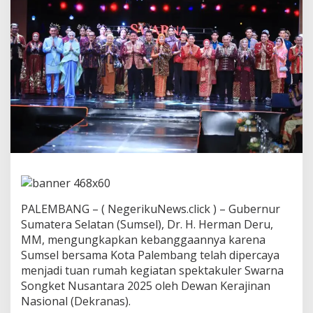
K
a
g
u
m
S
o
n
g
k
e
t
S
u
m
s
e
PALEMBANG – ( NegerikuNews.click ) – Gubernur
l
Sumatera Selatan (Sumsel), Dr. H. Herman Deru,
,
MM, mengungkapkan kebanggaannya karena
D
u
Sumsel bersama Kota Palembang telah dipercaya
k
menjadi tuan rumah kegiatan spektakuler Swarna
u
Songket Nusantara 2025 oleh Dewan Kerajinan
n
Nasional (Dekranas).
g