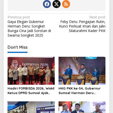
P
Previous post
Next post
Gaya Elegan Gubernur
Feby Deru: Pengajian Rutin,
o
Herman Deru: Songket
Kunci Perkuat Iman dan Jalin
s
Bunga Cina Jadi Sorotan di
Silaturahmi Kader PKK
Swarna Songket 2025
t
n
Don't Miss
a
v
i
g
a
t
Hadiri FORBISDA 2026, Wakil
HKG PKK ke-54, Gubernur
Ketua DPRD Sumsel Ajak
Sumsel Herman Deru
i
Pengusaha Muda Bangun
Dorong Integrasi Program
o
Kekuatan Ekonomi Baru
dan Penguatan Peran
Perempuan
n