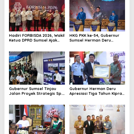
Hadiri FORBISDA 2026, Wakil
HKG PKK ke-54, Gubernur
Ketua DPRD Sumsel Ajak
Sumsel Herman Deru
Pengusaha Muda Bangun
Dorong Integrasi Program
Kekuatan Ekonomi Baru
dan Penguatan Peran
Perempuan
Gubernur Sumsel Tinjau
Gubernur Herman Deru
Jalan Proyek Strategis Sp.
Apresiasi Tiga Tahun Kiprah
Padang–Pampangan di
PTTUN Palembang sebagai
Desa Keman OKI
Pilar Keadilan Tata Usaha
Negara