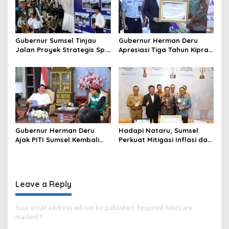
Gubernur Sumsel Tinjau
Gubernur Herman Deru
Jalan Proyek Strategis Sp.
Apresiasi Tiga Tahun Kiprah
Padang–Pampangan di
PTTUN Palembang sebagai
Desa Keman OKI
Pilar Keadilan Tata Usaha
Negara
Gubernur Herman Deru
Hadapi Nataru, Sumsel
Ajak PITI Sumsel Kembali
Perkuat Mitigasi Inflasi dan
Aktif di Kegiatan Sosial dan
Cetak Lima Prestasi
Pembinaan Umat
Nasional Sekaligus
Leave a Reply
Your email address will not be published.
Required fields are
marked
*