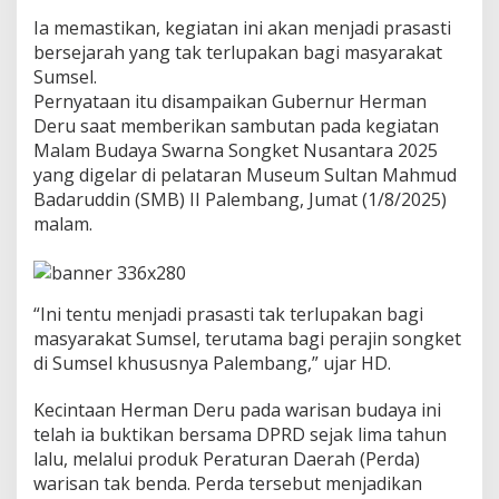
W
a
Ia memastikan, kegiatan ini akan menjadi prasasti
s
bersejarah yang tak terlupakan bagi masyarakat
t
Sumsel.
r
Pernyataan itu disampaikan Gubernur Herman
a
Deru saat memberikan sambutan pada kegiatan
L
o
Malam Budaya Swarna Songket Nusantara 2025
k
yang digelar di pelataran Museum Sultan Mahmud
a
Badaruddin (SMB) II Palembang, Jumat (1/8/2025)
l
malam.
T
e
m
b
u
“Ini tentu menjadi prasasti tak terlupakan bagi
s
masyarakat Sumsel, terutama bagi perajin songket
D
di Sumsel khususnya Palembang,” ujar HD.
u
n
i
Kecintaan Herman Deru pada warisan budaya ini
a
telah ia buktikan bersama DPRD sejak lima tahun
!
lalu, melalui produk Peraturan Daerah (Perda)
warisan tak benda. Perda tersebut menjadikan