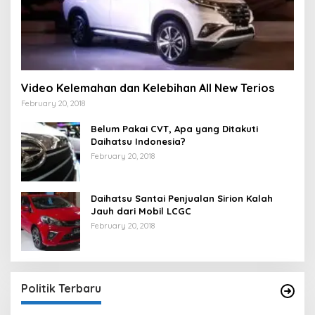
Video Kelemahan dan Kelebihan All New Terios
February 20, 2018
Belum Pakai CVT, Apa yang Ditakuti
Daihatsu Indonesia?
February 20, 2018
Daihatsu Santai Penjualan Sirion Kalah
Jauh dari Mobil LCGC
February 20, 2018
Strategi PPP Menangkan Duet Ganjar dan Gus
Yasin
In Berita, Politik
|
February 19, 2018
Politik Terbaru