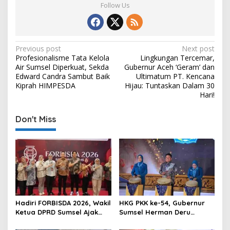
Follow Us
P
Previous post
Next post
Profesionalisme Tata Kelola
Lingkungan Tercemar,
o
Air Sumsel Diperkuat, Sekda
Gubernur Aceh ‘Geram’ dan
s
Edward Candra Sambut Baik
Ultimatum PT. Kencana
Kiprah HIMPESDA
Hijau: Tuntaskan Dalam 30
t
Hari!
n
Don't Miss
a
v
i
g
a
t
Hadiri FORBISDA 2026, Wakil
HKG PKK ke-54, Gubernur
i
Ketua DPRD Sumsel Ajak
Sumsel Herman Deru
o
Pengusaha Muda Bangun
Dorong Integrasi Program