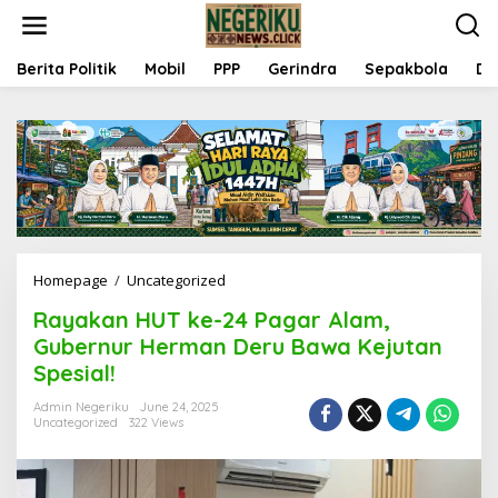
S
k
i
p
Berita Politik
Mobil
PPP
Gerindra
Sepakbola
Da
t
o
c
o
n
t
e
n
t
Homepage
/
Uncategorized
R
a
Rayakan HUT ke-24 Pagar Alam,
y
a
Gubernur Herman Deru Bawa Kejutan
k
Spesial!
a
n
Admin Negeriku
June 24, 2025
H
Uncategorized
322 Views
U
T
k