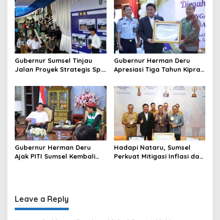
Kekuatan Ekonomi Baru
dan Penguatan Peran
n
Perempuan
Gubernur Sumsel Tinjau
Gubernur Herman Deru
Jalan Proyek Strategis Sp.
Apresiasi Tiga Tahun Kiprah
Padang–Pampangan di
PTTUN Palembang sebagai
Desa Keman OKI
Pilar Keadilan Tata Usaha
Negara
Gubernur Herman Deru
Hadapi Nataru, Sumsel
Ajak PITI Sumsel Kembali
Perkuat Mitigasi Inflasi dan
Aktif di Kegiatan Sosial dan
Cetak Lima Prestasi
Pembinaan Umat
Nasional Sekaligus
Leave a Reply