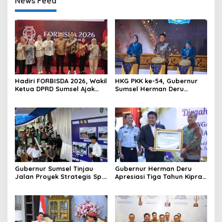
News Feed
Hadiri FORBISDA 2026, Wakil
HKG PKK ke-54, Gubernur
Ketua DPRD Sumsel Ajak
Sumsel Herman Deru
Pengusaha Muda Bangun
Dorong Integrasi Program
Kekuatan Ekonomi Baru
dan Penguatan Peran
Perempuan
Gubernur Sumsel Tinjau
Gubernur Herman Deru
Jalan Proyek Strategis Sp.
Apresiasi Tiga Tahun Kiprah
Padang–Pampangan di
PTTUN Palembang sebagai
Desa Keman OKI
Pilar Keadilan Tata Usaha
Negara