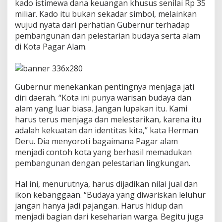
m
kado istimewa dana keuangan khusus senilai Rp 35
a
miliar. Kado itu bukan sekadar simbol, melainkan
n
wujud nyata dari perhatian Gubernur terhadap
D
pembangunan dan pelestarian budaya serta alam
e
di Kota Pagar Alam.
r
u
B
a
w
Gubernur menekankan pentingnya menjaga jati
a
diri daerah. “Kota ini punya warisan budaya dan
K
alam yang luar biasa. Jangan lupakan itu. Kami
e
j
harus terus menjaga dan melestarikan, karena itu
u
adalah kekuatan dan identitas kita,” kata Herman
t
Deru. Dia menyoroti bagaimana Pagar alam
a
menjadi contoh kota yang berhasil memadukan
n
pembangunan dengan pelestarian lingkungan.
S
p
e
Hal ini, menurutnya, harus dijadikan nilai jual dan
s
ikon kebanggaan. “Budaya yang diwariskan leluhur
i
jangan hanya jadi pajangan. Harus hidup dan
a
menjadi bagian dari keseharian warga. Begitu juga
l