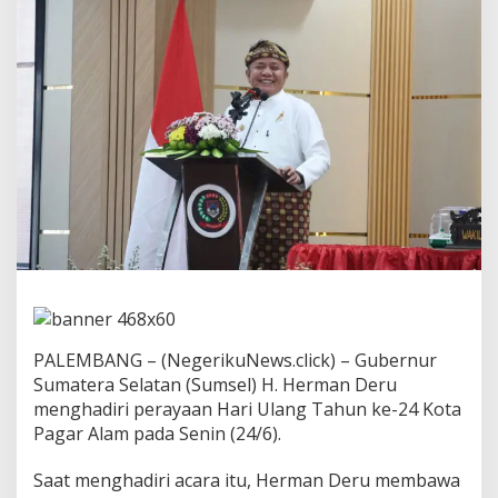
e
-
2
4
P
a
g
a
r
A
l
a
m
,
G
u
b
e
PALEMBANG – (NegerikuNews.click) – Gubernur
r
n
Sumatera Selatan (Sumsel) H. Herman Deru
u
menghadiri perayaan Hari Ulang Tahun ke-24 Kota
r
Pagar Alam pada Senin (24/6).
H
e
Saat menghadiri acara itu, Herman Deru membawa
r