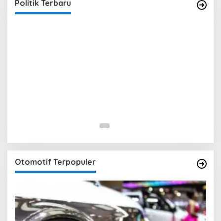
In Berita, Politik
|
February 19, 2018
Politik Terbaru
Otomotif Terpopuler