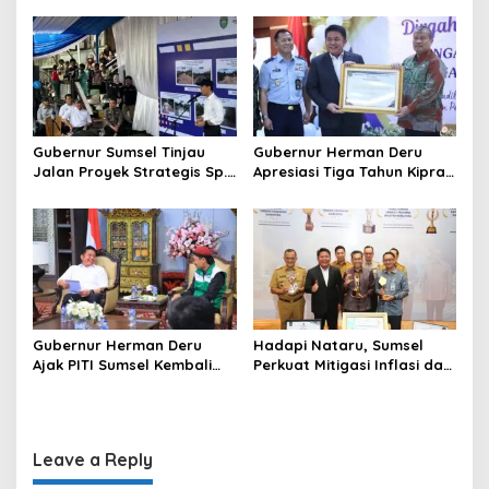
i
Kekuatan Ekonomi Baru
dan Penguatan Peran
o
Perempuan
n
Gubernur Sumsel Tinjau
Gubernur Herman Deru
Jalan Proyek Strategis Sp.
Apresiasi Tiga Tahun Kiprah
Padang–Pampangan di
PTTUN Palembang sebagai
Desa Keman OKI
Pilar Keadilan Tata Usaha
Negara
Gubernur Herman Deru
Hadapi Nataru, Sumsel
Ajak PITI Sumsel Kembali
Perkuat Mitigasi Inflasi dan
Aktif di Kegiatan Sosial dan
Cetak Lima Prestasi
Pembinaan Umat
Nasional Sekaligus
Leave a Reply