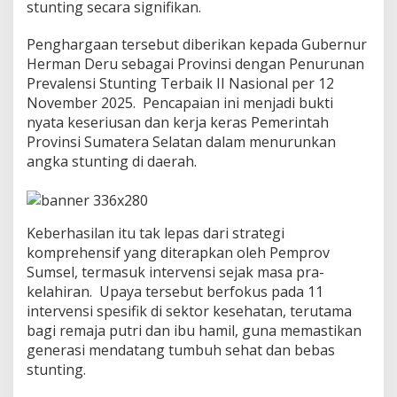
S
stunting secara signifikan.
t
u
Penghargaan tersebut diberikan kepada Gubernur
n
Herman Deru sebagai Provinsi dengan Penurunan
t
Prevalensi Stunting Terbaik II Nasional per 12
i
n
November 2025. Pencapaian ini menjadi bukti
g
nyata keseriusan dan kerja keras Pemerintah
,
Provinsi Sumatera Selatan dalam menurunkan
H
angka stunting di daerah.
e
r
m
a
n
Keberhasilan itu tak lepas dari strategi
D
komprehensif yang diterapkan oleh Pemprov
e
Sumsel, termasuk intervensi sejak masa pra-
r
kelahiran. Upaya tersebut berfokus pada 11
u
R
intervensi spesifik di sektor kesehatan, terutama
a
bagi remaja putri dan ibu hamil, guna memastikan
i
generasi mendatang tumbuh sehat dan bebas
h
stunting.
P
e