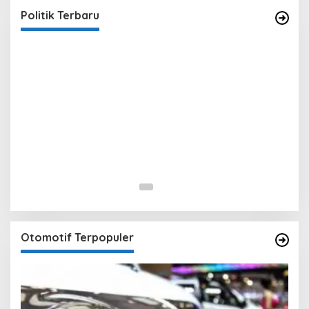
In Berita, Politik
|
February 19, 2018
Politik Terbaru
Otomotif Terpopuler