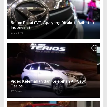
Belum Pakai CVT, Apa yang Ditakuti Daihatsu
Indonesia?
270 Views
Video Kelemahan dan Kelebihan All New
Terios
217 Views