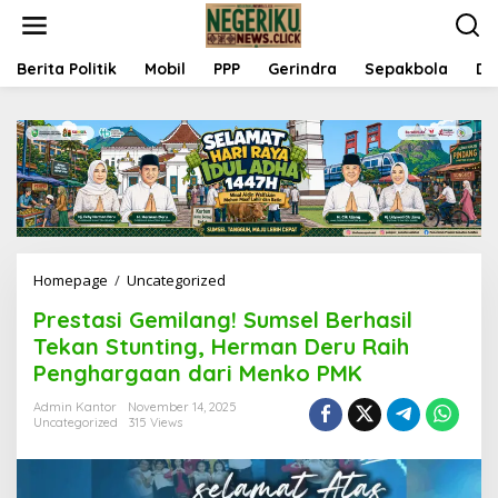
S
k
i
p
Berita Politik
Mobil
PPP
Gerindra
Sepakbola
Da
t
o
c
o
n
t
e
n
t
Homepage
/
Uncategorized
P
r
Prestasi Gemilang! Sumsel Berhasil
e
s
Tekan Stunting, Herman Deru Raih
t
Penghargaan dari Menko PMK
a
s
Admin Kantor
November 14, 2025
i
Uncategorized
315 Views
G
e
m