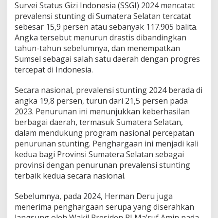
n
Survei Status Gizi Indonesia (SSGI) 2024 mencatat
g
prevalensi stunting di Sumatera Selatan tercatat
h
sebesar 15,9 persen atau sebanyak 117.905 balita.
a
Angka tersebut menurun drastis dibandingkan
r
g
tahun-tahun sebelumnya, dan menempatkan
a
Sumsel sebagai salah satu daerah dengan progres
a
tercepat di Indonesia.
n
d
Secara nasional, prevalensi stunting 2024 berada di
a
r
angka 19,8 persen, turun dari 21,5 persen pada
i
2023. Penurunan ini menunjukkan keberhasilan
M
berbagai daerah, termasuk Sumatera Selatan,
e
dalam mendukung program nasional percepatan
n
penurunan stunting. Penghargaan ini menjadi kali
k
o
kedua bagi Provinsi Sumatera Selatan sebagai
P
provinsi dengan penurunan prevalensi stunting
M
terbaik kedua secara nasional.
K
Sebelumnya, pada 2024, Herman Deru juga
menerima penghargaan serupa yang diserahkan
langsung oleh Wakil Presiden RI Ma’ruf Amin pada