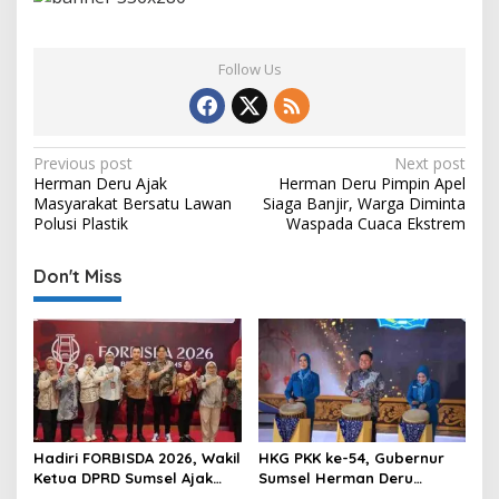
Follow Us
P
Previous post
Next post
Herman Deru Ajak
Herman Deru Pimpin Apel
o
Masyarakat Bersatu Lawan
Siaga Banjir, Warga Diminta
s
Polusi Plastik
Waspada Cuaca Ekstrem
t
Don't Miss
n
a
v
i
g
a
Hadiri FORBISDA 2026, Wakil
HKG PKK ke-54, Gubernur
t
Ketua DPRD Sumsel Ajak
Sumsel Herman Deru
Pengusaha Muda Bangun
Dorong Integrasi Program