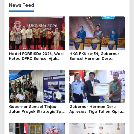
News Feed
Hadiri FORBISDA 2026, Wakil
HKG PKK ke-54, Gubernur
Ketua DPRD Sumsel Ajak
Sumsel Herman Deru
Pengusaha Muda Bangun
Dorong Integrasi Program
Kekuatan Ekonomi Baru
dan Penguatan Peran
Perempuan
Gubernur Sumsel Tinjau
Gubernur Herman Deru
Jalan Proyek Strategis Sp.
Apresiasi Tiga Tahun Kiprah
Padang–Pampangan di
PTTUN Palembang sebagai
Desa Keman OKI
Pilar Keadilan Tata Usaha
Negara