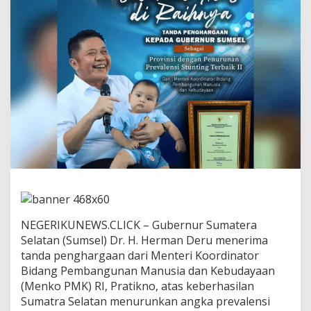
i
l
a
n
g
!
S
u
m
s
e
l
B
e
r
h
a
s
NEGERIKUNEWS.CLICK – Gubernur Sumatera
i
l
Selatan (Sumsel) Dr. H. Herman Deru menerima
T
tanda penghargaan dari Menteri Koordinator
e
Bidang Pembangunan Manusia dan Kebudayaan
k
(Menko PMK) RI, Pratikno, atas keberhasilan
a
Sumatra Selatan menurunkan angka prevalensi
n