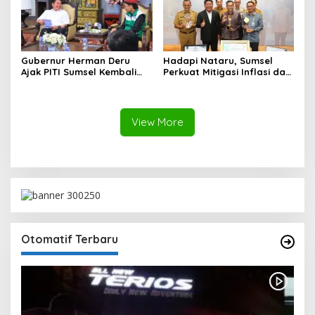
Gubernur Herman Deru
Hadapi Nataru, Sumsel
Ajak PITI Sumsel Kembali
Perkuat Mitigasi Inflasi dan
Aktif di Kegiatan Sosial dan
Cetak Lima Prestasi
Pembinaan Umat
Nasional Sekaligus
View More
Otomatif Terbaru