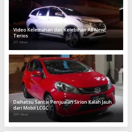
Video Kelemahan dan Kelebihan All New
Terios
217 Views
Daihatsu Santai Penjualan Sirion Kalah Jauh
dari Mobil LCGC
209 Views