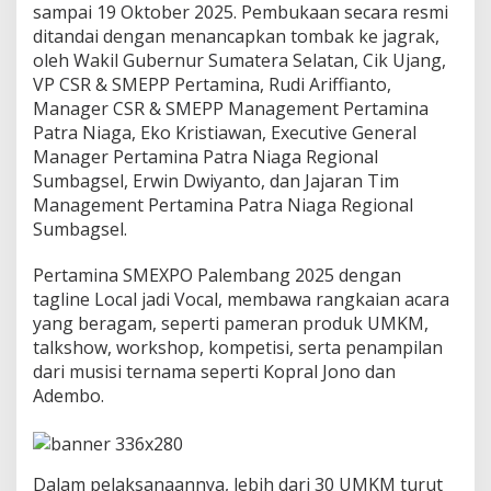
a
sampai 19 Oktober 2025. Pembukaan secara resmi
S
ditandai dengan menancapkan tombak ke jagrak,
M
oleh Wakil Gubernur Sumatera Selatan, Cik Ujang,
E
VP CSR & SMEPP Pertamina, Rudi Ariffianto,
X
P
Manager CSR & SMEPP Management Pertamina
O
Patra Niaga, Eko Kristiawan, Executive General
P
Manager Pertamina Patra Niaga Regional
a
Sumbagsel, Erwin Dwiyanto, dan Jajaran Tim
l
e
Management Pertamina Patra Niaga Regional
m
Sumbagsel.
b
a
Pertamina SMEXPO Palembang 2025 dengan
n
tagline Local jadi Vocal, membawa rangkaian acara
g
2
yang beragam, seperti pameran produk UMKM,
0
talkshow, workshop, kompetisi, serta penampilan
2
dari musisi ternama seperti Kopral Jono dan
5
Adembo.
,
D
o
r
o
Dalam pelaksanaannya, lebih dari 30 UMKM turut