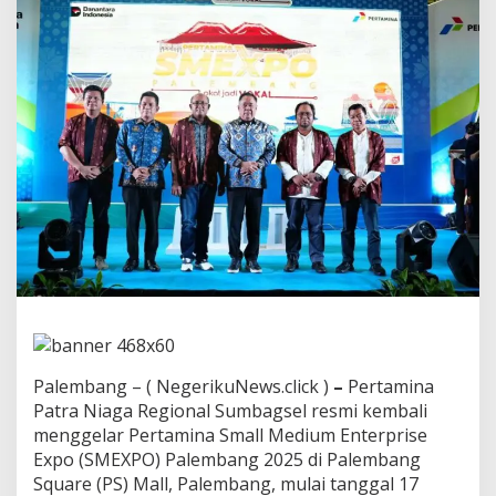
t
r
a
N
i
a
g
a
S
u
m
b
a
g
s
e
l
R
e
s
Palembang – ( NegerikuNews.click )
–
Pertamina
m
Patra Niaga Regional Sumbagsel resmi kembali
i
menggelar Pertamina Small Medium Enterprise
B
Expo (SMEXPO) Palembang 2025 di Palembang
u
k
Square (PS) Mall, Palembang, mulai tanggal 17