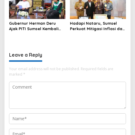
Gubernur Herman Deru
Hadapi Nataru, Sumsel
Ajak PITI Sumsel Kembali
Perkuat Mitigasi Inflasi dan
Aktif di Kegiatan Sosial dan
Cetak Lima Prestasi
Pembinaan Umat
Nasional Sekaligus
Leave a Reply
Your email address will not be published.
Required fields are
marked
*