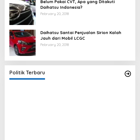
Belum Pakai CVT, Apa yang Ditakuti
Daihatsu Indonesia?
February 20, 2018
Daihatsu Santai Penjualan Sirion Kalah
Jauh dari Mobil LCGC
February 20, 2018
Strategi PPP Menangkan Duet Ganjar dan Gus
Yasin
In Berita, Politik
|
February 19, 2018
Politik Terbaru