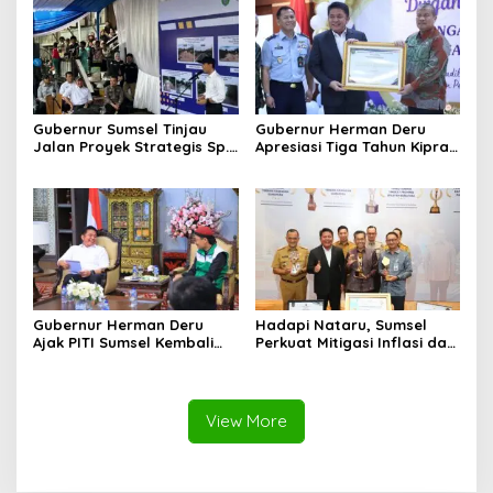
Perempuan
Gubernur Sumsel Tinjau
Gubernur Herman Deru
Jalan Proyek Strategis Sp.
Apresiasi Tiga Tahun Kiprah
Padang–Pampangan di
PTTUN Palembang sebagai
Desa Keman OKI
Pilar Keadilan Tata Usaha
Negara
Gubernur Herman Deru
Hadapi Nataru, Sumsel
Ajak PITI Sumsel Kembali
Perkuat Mitigasi Inflasi dan
Aktif di Kegiatan Sosial dan
Cetak Lima Prestasi
Pembinaan Umat
Nasional Sekaligus
View More