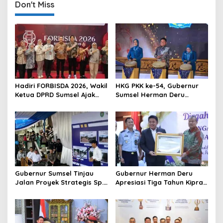
n
Don't Miss
a
v
i
g
a
t
Hadiri FORBISDA 2026, Wakil
HKG PKK ke-54, Gubernur
Ketua DPRD Sumsel Ajak
Sumsel Herman Deru
i
Pengusaha Muda Bangun
Dorong Integrasi Program
o
Kekuatan Ekonomi Baru
dan Penguatan Peran
Perempuan
n
Gubernur Sumsel Tinjau
Gubernur Herman Deru
Jalan Proyek Strategis Sp.
Apresiasi Tiga Tahun Kiprah
Padang–Pampangan di
PTTUN Palembang sebagai
Desa Keman OKI
Pilar Keadilan Tata Usaha
Negara