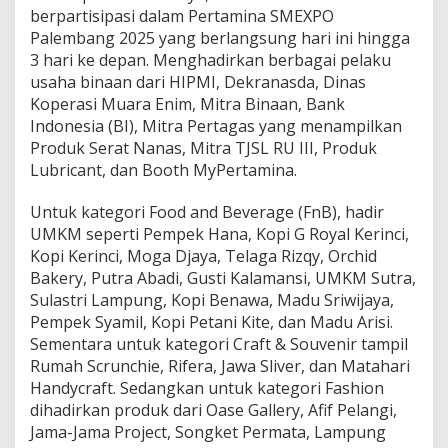
n
berpartisipasi dalam Pertamina SMEXPO
g
Palembang 2025 yang berlangsung hari ini hingga
U
3 hari ke depan. Menghadirkan berbagai pelaku
M
K
usaha binaan dari HIPMI, Dekranasda, Dinas
M
Koperasi Muara Enim, Mitra Binaan, Bank
L
Indonesia (BI), Mitra Pertagas yang menampilkan
o
Produk Serat Nanas, Mitra TJSL RU III, Produk
k
a
Lubricant, dan Booth MyPertamina.
l
N
Untuk kategori Food and Beverage (FnB), hadir
a
UMKM seperti Pempek Hana, Kopi G Royal Kerinci,
i
Kopi Kerinci, Moga Djaya, Telaga Rizqy, Orchid
k
K
Bakery, Putra Abadi, Gusti Kalamansi, UMKM Sutra,
e
Sulastri Lampung, Kopi Benawa, Madu Sriwijaya,
l
Pempek Syamil, Kopi Petani Kite, dan Madu Arisi.
a
Sementara untuk kategori Craft & Souvenir tampil
s
Rumah Scrunchie, Rifera, Jawa Sliver, dan Matahari
d
a
Handycraft. Sedangkan untuk kategori Fashion
n
dihadirkan produk dari Oase Gallery, Afif Pelangi,
G
Jama-Jama Project, Songket Permata, Lampung
o