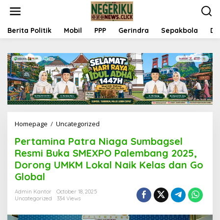
S
k
i
p
Berita Politik
Mobil
PPP
Gerindra
Sepakbola
Da
t
o
c
o
n
t
e
n
t
Homepage
/
Uncategorized
P
e
Pertamina Patra Niaga Sumbagsel
r
t
Resmi Buka SMEXPO Palembang 2025,
a
Dorong UMKM Lokal Naik Kelas dan Go
m
Global
i
n
Admin Kantor
October 18, 2025
a
Uncategorized
334 Views
P
a