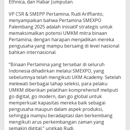
Ethnica, dan Habar Jumputan.
G
l
o
VP CSR & SMEPP Pertamina, Rudi Ariffianto,
b
menyampaikan bahwa Pertamina SMEXPO
a
Palembang 2025 adalah inisiatif strategis untuk
l
memaksimalkan potensi UMKM mitra binaan
Pertamina, dengan harapan menjadikan mereka
pengusaha yang mampu bersaing di level nasional
bahkan internasional.
“Binaan Pertamina yang tersebar di seluruh
Indonesia dihadirkan melalui SMEXPO, yang
sebelumnya telah mengikuti UKM Academy. Setelah
melewati berbagai tahap seleksi, para pelaku
UMKM diberikan pelatihan komprehensif meliputi
go digital, go modern, dan go global untuk
memperkuat kapasitas mereka baik sebagai
pengusaha maupun dalam aspek produksi,
sehingga mampu beradaptasi dan berkembang
mengikuti arus perkembangan zaman yang
semakin digital,” ungkap Rudi.