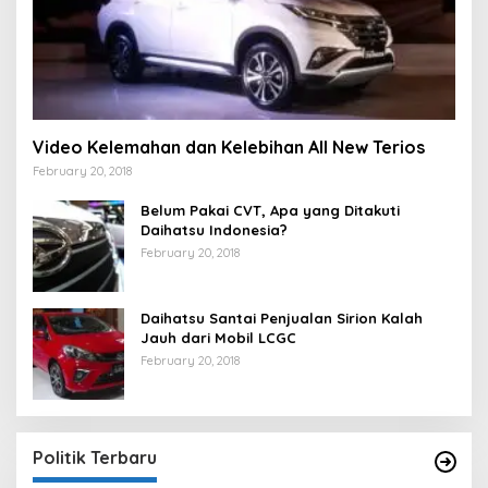
Video Kelemahan dan Kelebihan All New Terios
February 20, 2018
Belum Pakai CVT, Apa yang Ditakuti
Daihatsu Indonesia?
February 20, 2018
Daihatsu Santai Penjualan Sirion Kalah
Jauh dari Mobil LCGC
February 20, 2018
Strategi PPP Menangkan Duet Ganjar dan Gus
Yasin
In Berita, Politik
|
February 19, 2018
Politik Terbaru