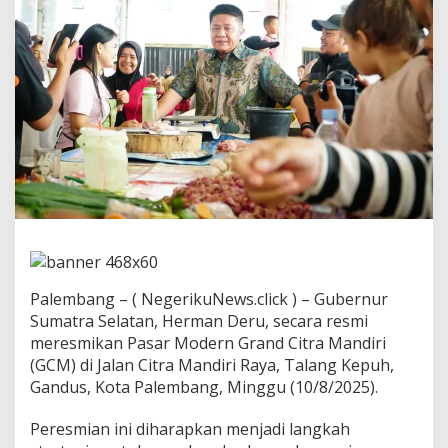
G
C
M
R
e
s
m
i
D
i
b
u
k
a
,
E
k
Palembang – ( NegerikuNews.click ) – Gubernur
o
Sumatra Selatan, Herman Deru, secara resmi
n
meresmikan Pasar Modern Grand Citra Mandiri
o
m
(GCM) di Jalan Citra Mandiri Raya, Talang Kepuh,
i
Gandus, Kota Palembang, Minggu (10/8/2025).
W
a
Peresmian ini diharapkan menjadi langkah
r