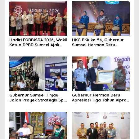
Hadiri FORBISDA 2026, Wakil
HKG PKK ke-54, Gubernur
Ketua DPRD Sumsel Ajak
Sumsel Herman Deru
Pengusaha Muda Bangun
Dorong Integrasi Program
Kekuatan Ekonomi Baru
dan Penguatan Peran
Perempuan
Gubernur Sumsel Tinjau
Gubernur Herman Deru
Jalan Proyek Strategis Sp.
Apresiasi Tiga Tahun Kiprah
Padang–Pampangan di
PTTUN Palembang sebagai
Desa Keman OKI
Pilar Keadilan Tata Usaha
Negara