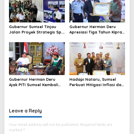
Gubernur Sumsel Tinjau
Gubernur Herman Deru
Jalan Proyek Strategis Sp.
Apresiasi Tiga Tahun Kiprah
Padang–Pampangan di
PTTUN Palembang sebagai
Desa Keman OKI
Pilar Keadilan Tata Usaha
Negara
Gubernur Herman Deru
Hadapi Nataru, Sumsel
Ajak PITI Sumsel Kembali
Perkuat Mitigasi Inflasi dan
Aktif di Kegiatan Sosial dan
Cetak Lima Prestasi
Pembinaan Umat
Nasional Sekaligus
Leave a Reply
Your email address will not be published.
Required fields are
marked
*