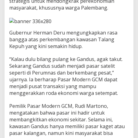
strategis untuk mendongkrak perekonomian
g
a
masyarakat, khususnya warga Palembang.
S
i
a
p
Gubernur Herman Deru mengungkapkan rasa
M
bangga atas perkembangan kawasan Talang
e
l
Kepuh yang kini semakin hidup.
a
j
“Kalau dulu bilang pulang ke Gandus, agak takut.
u
Sekarang Gandus sudah menjadi pasar satelit
seperti di Perumnas dan berkembang pesat,”
ujarnya. Ia berharap Pasar Modern GCM dapat
menjadi pusat transaksi yang mampu
menggerakkan roda ekonomi warga setempat.
Pemilik Pasar Modern GCM, Rudi Martono,
mengatakan bahwa pasar ini hadir untuk
membangkitkan ekonomi sekitar. Selama ini,
kawasan Gandus hanya memiliki pasar kaget atau
pasar kalangan, namun kini masyarakat bisa