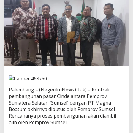
t
u
s
S
e
p
i
h
a
k
,
P
T
M
a
g
n
Palembang – (NegerikuNews.Click) – Kontrak
a
pembangunan pasar Cinde antara Pemprov
B
e
Sumatera Selatan (Sumsel) dengan PT Magna
a
Beatum akhirnya diputus oleh Pemprov Sumsel.
t
Rencananya proses pembangunan akan diambil
u
alih oleh Pemprov Sumsel.
m
G