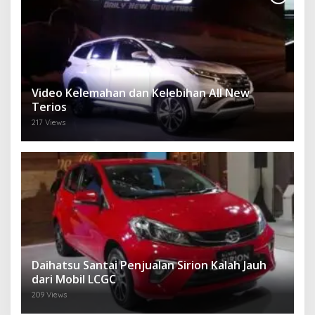
Video Kelemahan dan Kelebihan All New
Terios
217 Views
Daihatsu Santai Penjualan Sirion Kalah Jauh
dari Mobil LCGC
209 Views