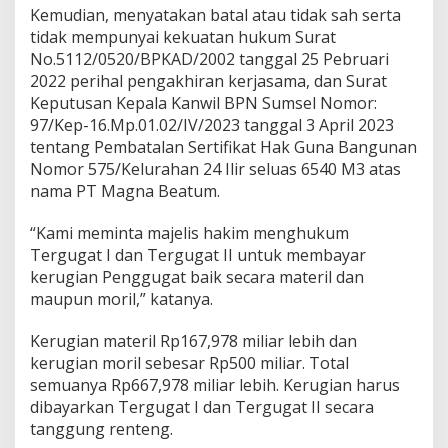
Kemudian, menyatakan batal atau tidak sah serta
tidak mempunyai kekuatan hukum Surat
No.5112/0520/BPKAD/2002 tanggal 25 Pebruari
2022 perihal pengakhiran kerjasama, dan Surat
Keputusan Kepala Kanwil BPN Sumsel Nomor:
97/Kep-16.Mp.01.02/IV/2023 tanggal 3 April 2023
tentang Pembatalan Sertifikat Hak Guna Bangunan
Nomor 575/Kelurahan 24 Ilir seluas 6540 M3 atas
nama PT Magna Beatum.
“Kami meminta majelis hakim menghukum
Tergugat I dan Tergugat II untuk membayar
kerugian Penggugat baik secara materil dan
maupun moril,” katanya.
Kerugian materil Rp167,978 miliar lebih dan
kerugian moril sebesar Rp500 miliar. Total
semuanya Rp667,978 miliar lebih. Kerugian harus
dibayarkan Tergugat I dan Tergugat II secara
tanggung renteng.