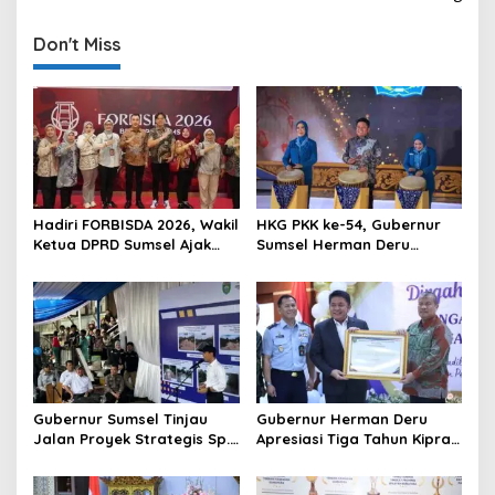
n
Don't Miss
a
v
i
g
a
t
Hadiri FORBISDA 2026, Wakil
HKG PKK ke-54, Gubernur
i
Ketua DPRD Sumsel Ajak
Sumsel Herman Deru
o
Pengusaha Muda Bangun
Dorong Integrasi Program
Kekuatan Ekonomi Baru
dan Penguatan Peran
n
Perempuan
Gubernur Sumsel Tinjau
Gubernur Herman Deru
Jalan Proyek Strategis Sp.
Apresiasi Tiga Tahun Kiprah
Padang–Pampangan di
PTTUN Palembang sebagai
Desa Keman OKI
Pilar Keadilan Tata Usaha