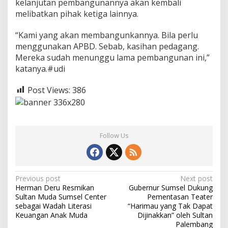
kelanjutan pembangunannya akan kembali
melibatkan pihak ketiga lainnya.
“Kami yang akan membangunkannya. Bila perlu
menggunakan APBD. Sebab, kasihan pedagang.
Mereka sudah menunggu lama pembangunan ini,”
katanya.#udi
Post Views:
386
Follow Us
P
Previous post
Next post
Herman Deru Resmikan
Gubernur Sumsel Dukung
o
Sultan Muda Sumsel Center
Pementasan Teater
s
sebagai Wadah Literasi
“Harimau yang Tak Dapat
Keuangan Anak Muda
Dijinakkan” oleh Sultan
t
Palembang