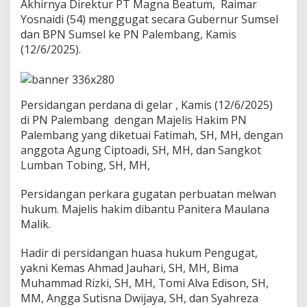
u
Akhirnya Direktur PT Magna Beatum, Raimar
g
Yosnaidi (54) menggugat secara Gubernur Sumsel
a
dan BPN Sumsel ke PN Palembang, Kamis
t
(12/6/2025).
G
u
b
e
r
Persidangan perdana di gelar , Kamis (12/6/2025)
n
di PN Palembang dengan Majelis Hakim PN
u
Palembang yang diketuai Fatimah, SH, MH, dengan
r
anggota Agung Ciptoadi, SH, MH, dan Sangkot
S
u
Lumban Tobing, SH, MH,
m
s
Persidangan perkara gugatan perbuatan melwan
e
hukum. Majelis hakim dibantu Panitera Maulana
l
Malik.
T
e
r
Hadir di persidangan huasa hukum Pengugat,
k
yakni Kemas Ahmad Jauhari, SH, MH, Bima
a
Muhammad Rizki, SH, MH, Tomi Alva Edison, SH,
i
MM, Angga Sutisna Dwijaya, SH, dan Syahreza
t