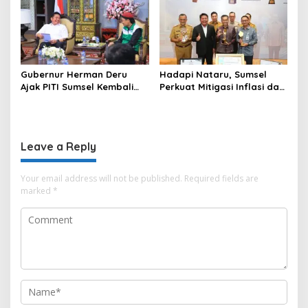
Negara
Gubernur Herman Deru
Hadapi Nataru, Sumsel
Ajak PITI Sumsel Kembali
Perkuat Mitigasi Inflasi dan
Aktif di Kegiatan Sosial dan
Cetak Lima Prestasi
Pembinaan Umat
Nasional Sekaligus
Leave a Reply
Your email address will not be published.
Required fields are
marked
*