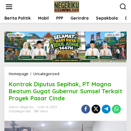
S
k
i
p
Berita Politik
Mobil
PPP
Gerindra
Sepakbola
Da
t
o
c
o
n
t
e
n
t
Homepage
/
Uncategorized
K
o
Kontrak Diputus Sepihak, PT Magna
n
t
Beatum Gugat Gubernur Sumsel Terkait
r
Proyek Pasar Cinde
a
k
Admin Negeriku
June 14, 2025
D
Uncategorized
386 Views
i
p
u