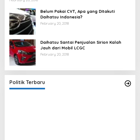
Belum Pakai CVT, Apa yang Ditakuti
Daihatsu Indonesia?
February 20, 2018
Daihatsu Santai Penjualan Sirion Kalah
Jauh dari Mobil LCGC
February 20, 2018
Strategi PPP Menangkan Duet Ganjar dan Gus
Yasin
In Berita, Politik
|
February 19, 2018
Politik Terbaru