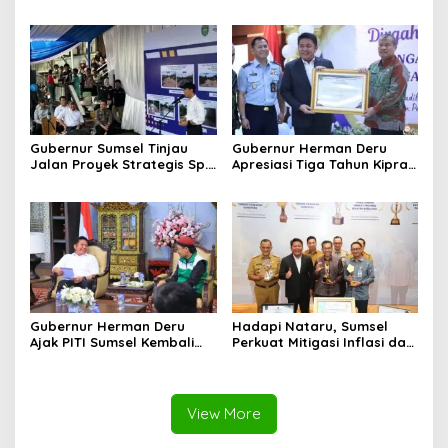
Pengusaha Muda Bangun
Dorong Integrasi Program
Kekuatan Ekonomi Baru
dan Penguatan Peran
Perempuan
Gubernur Sumsel Tinjau
Gubernur Herman Deru
Jalan Proyek Strategis Sp.
Apresiasi Tiga Tahun Kiprah
Padang–Pampangan di
PTTUN Palembang sebagai
Desa Keman OKI
Pilar Keadilan Tata Usaha
Negara
Gubernur Herman Deru
Hadapi Nataru, Sumsel
Ajak PITI Sumsel Kembali
Perkuat Mitigasi Inflasi dan
Aktif di Kegiatan Sosial dan
Cetak Lima Prestasi
Pembinaan Umat
Nasional Sekaligus
View More