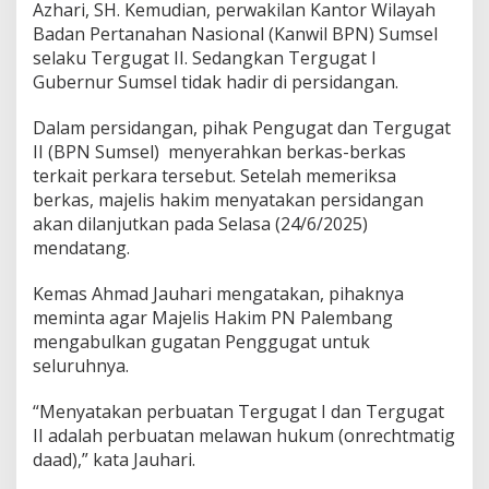
P
Azhari, SH. Kemudian, perwakilan Kantor Wilayah
r
Badan Pertanahan Nasional (Kanwil BPN) Sumsel
o
selaku Tergugat II. Sedangkan Tergugat I
y
Gubernur Sumsel tidak hadir di persidangan.
e
k
P
Dalam persidangan, pihak Pengugat dan Tergugat
a
II (BPN Sumsel) menyerahkan berkas-berkas
s
terkait perkara tersebut. Setelah memeriksa
a
berkas, majelis hakim menyatakan persidangan
r
akan dilanjutkan pada Selasa (24/6/2025)
C
i
mendatang.
n
d
Kemas Ahmad Jauhari mengatakan, pihaknya
e
meminta agar Majelis Hakim PN Palembang
mengabulkan gugatan Penggugat untuk
seluruhnya.
“Menyatakan perbuatan Tergugat I dan Tergugat
II adalah perbuatan melawan hukum (onrechtmatig
daad),” kata Jauhari.