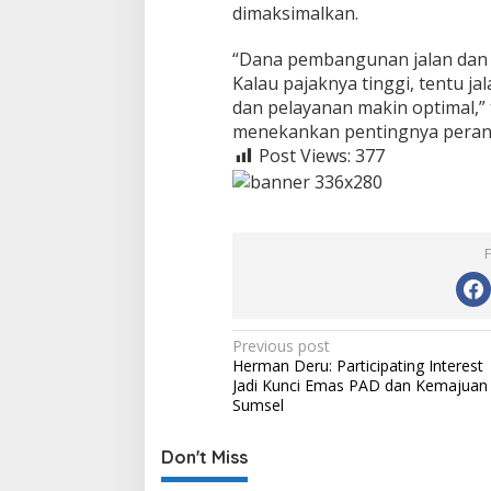
dimaksimalkan.
“Dana pembangunan jalan dan i
Kalau pajaknya tinggi, tentu ja
dan pelayanan makin optimal,
menekankan pentingnya peran
Post Views:
377
P
Previous post
Herman Deru: Participating Interest
o
Jadi Kunci Emas PAD dan Kemajuan
s
Sumsel
t
Don't Miss
n