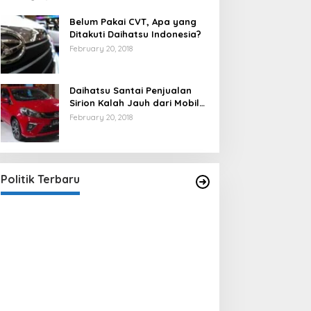
Belum Pakai CVT, Apa yang
Ditakuti Daihatsu Indonesia?
February 20, 2018
Daihatsu Santai Penjualan
Sirion Kalah Jauh dari Mobil
LCGC
February 20, 2018
Strategi PPP Menangkan Duet
Ganjar dan Gus Yasin
In Berita, Politik
|
February 19, 2018
Politik Terbaru