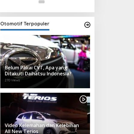
Otomotif Terpopuler
Belum Pakai CVT, Apa yang
Ditakuti Daihatsu Indonesia?
270 Views
Video Kelemahan dan Kelebihan
All New Terios