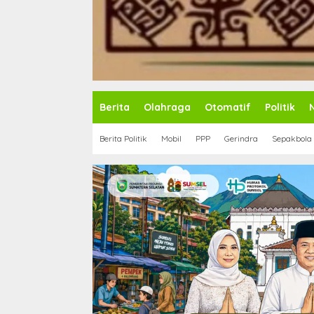
Berita
Olahraga
Otomatif
Politik
Berita Politik
Mobil
PPP
Gerindra
Sepakbola