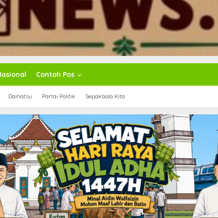
Nasional
Contoh Pos
Daihatsu
Partai Politik
Sepakbola Kita