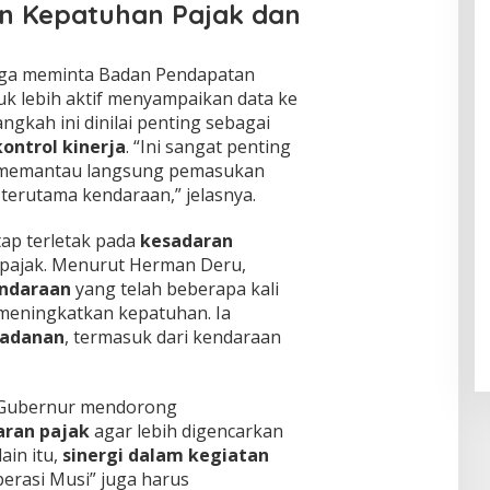
an Kepatuhan Pajak dan
uga meminta Badan Pendapatan
uk lebih aktif menyampaikan data ke
gkah ini dinilai penting sebagai
kontrol kinerja
. “Ini sangat penting
sa memantau langsung pemasukan
 terutama kendaraan,” jelasnya.
ap terletak pada
kesadaran
pajak. Menurut Herman Deru,
endaraan
yang telah beberapa kali
 meningkatkan kepatuhan. Ia
ladanan
, termasuk dari kendaraan
, Gubernur mendorong
ran pajak
agar lebih digencarkan
ain itu,
sinergi dalam kegiatan
perasi Musi” juga harus