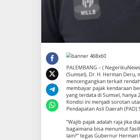
r
a
a
n
d
i
S
u
m
s
e
l
PALEMBANG – ( NegerikuNews.c
(Sumsel), Dr. H. Herman Deru
mencengangkan terkait renda
membayar pajak kendaraan berm
yang terdata di Sumsel, hanya 
Kondisi ini menjadi sorotan u
Pendapatan Asli Daerah (PAD) S
“Wajib pajak adalah raja jika di
bagaimana bisa menuntut fasili
lain?” tegas Gubernur Herman