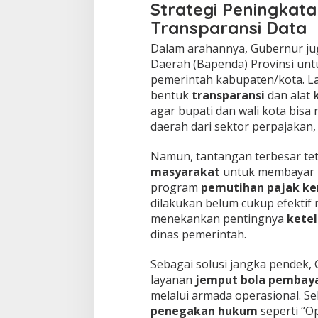
Strategi Peningkat
Transparansi Data
Dalam arahannya, Gubernur j
Daerah (Bapenda) Provinsi unt
pemerintah kabupaten/kota. Lan
bentuk
transparansi
dan alat
agar bupati dan wali kota bi
daerah dari sektor perpajakan,
Namun, tantangan terbesar tet
masyarakat
untuk membayar 
program
pemutihan pajak k
dilakukan belum cukup efektif
menekankan pentingnya
kete
dinas pemerintah.
Sebagai solusi jangka pendek
layanan
jemput bola pembaya
melalui armada operasional. Sel
penegakan hukum
seperti “O