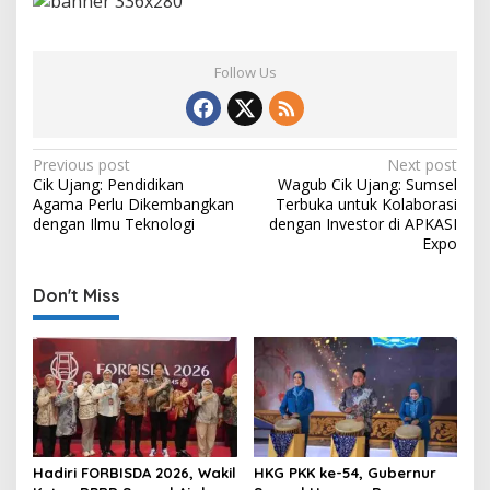
Follow Us
P
Previous post
Next post
Cik Ujang: Pendidikan
Wagub Cik Ujang: Sumsel
o
Agama Perlu Dikembangkan
Terbuka untuk Kolaborasi
s
dengan Ilmu Teknologi
dengan Investor di APKASI
Expo
t
n
Don't Miss
a
v
i
g
a
t
Hadiri FORBISDA 2026, Wakil
HKG PKK ke-54, Gubernur