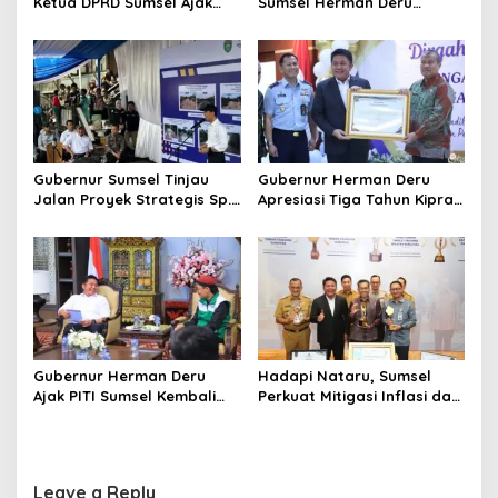
Ketua DPRD Sumsel Ajak
Sumsel Herman Deru
i
Pengusaha Muda Bangun
Dorong Integrasi Program
o
Kekuatan Ekonomi Baru
dan Penguatan Peran
Perempuan
n
Gubernur Sumsel Tinjau
Gubernur Herman Deru
Jalan Proyek Strategis Sp.
Apresiasi Tiga Tahun Kiprah
Padang–Pampangan di
PTTUN Palembang sebagai
Desa Keman OKI
Pilar Keadilan Tata Usaha
Negara
Gubernur Herman Deru
Hadapi Nataru, Sumsel
Ajak PITI Sumsel Kembali
Perkuat Mitigasi Inflasi dan
Aktif di Kegiatan Sosial dan
Cetak Lima Prestasi
Pembinaan Umat
Nasional Sekaligus
Leave a Reply