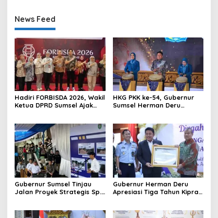
News Feed
Hadiri FORBISDA 2026, Wakil
HKG PKK ke-54, Gubernur
Ketua DPRD Sumsel Ajak
Sumsel Herman Deru
Pengusaha Muda Bangun
Dorong Integrasi Program
Kekuatan Ekonomi Baru
dan Penguatan Peran
Perempuan
Gubernur Sumsel Tinjau
Gubernur Herman Deru
Jalan Proyek Strategis Sp.
Apresiasi Tiga Tahun Kiprah
Padang–Pampangan di
PTTUN Palembang sebagai
Desa Keman OKI
Pilar Keadilan Tata Usaha
Negara