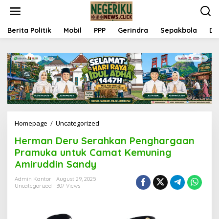
S
k
i
p
Berita Politik
Mobil
PPP
Gerindra
Sepakbola
Da
t
o
c
o
n
t
e
n
t
Homepage
/
Uncategorized
H
e
Herman Deru Serahkan Penghargaan
r
m
Pramuka untuk Camat Kemuning
a
Amiruddin Sandy
n
D
Admin Kantor
August 29, 2025
e
Uncategorized
307 Views
r
u
S