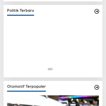
Yasin
In Berita, Politik
|
February 19, 2018
Politik Terbaru
Otomotif Terpopuler