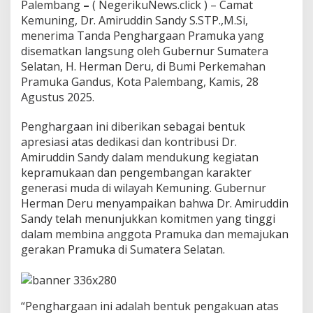
u
Palembang
–
( NegerikuNews.click ) – Camat
n
Kemuning, Dr. Amiruddin Sandy S.STP.,M.Si,
t
menerima Tanda Penghargaan Pramuka yang
u
disematkan langsung oleh Gubernur Sumatera
k
Selatan, H. Herman Deru, di Bumi Perkemahan
C
a
Pramuka Gandus, Kota Palembang, Kamis, 28
m
Agustus 2025.
a
t
Penghargaan ini diberikan sebagai bentuk
K
apresiasi atas dedikasi dan kontribusi Dr.
e
m
Amiruddin Sandy dalam mendukung kegiatan
u
kepramukaan dan pengembangan karakter
n
generasi muda di wilayah Kemuning. Gubernur
i
Herman Deru menyampaikan bahwa Dr. Amiruddin
n
g
Sandy telah menunjukkan komitmen yang tinggi
A
dalam membina anggota Pramuka dan memajukan
m
gerakan Pramuka di Sumatera Selatan.
i
r
u
d
d
“Penghargaan ini adalah bentuk pengakuan atas