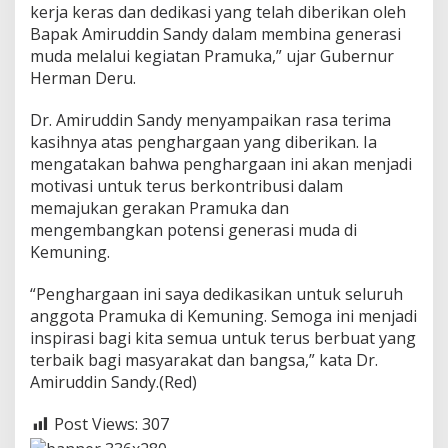
i
kerja keras dan dedikasi yang telah diberikan oleh
n
Bapak Amiruddin Sandy dalam membina generasi
S
muda melalui kegiatan Pramuka,” ujar Gubernur
a
Herman Deru.
n
d
y
Dr. Amiruddin Sandy menyampaikan rasa terima
kasihnya atas penghargaan yang diberikan. Ia
mengatakan bahwa penghargaan ini akan menjadi
motivasi untuk terus berkontribusi dalam
memajukan gerakan Pramuka dan
mengembangkan potensi generasi muda di
Kemuning.
“Penghargaan ini saya dedikasikan untuk seluruh
anggota Pramuka di Kemuning. Semoga ini menjadi
inspirasi bagi kita semua untuk terus berbuat yang
terbaik bagi masyarakat dan bangsa,” kata Dr.
Amiruddin Sandy.(Red)
Post Views:
307