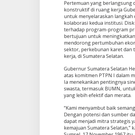
Pertemuan yang berlangsung 
konstruktif di ruang kerja Gu
untuk menyelaraskan langkah 
kolaborasi kedua institusi. Di
terhadap program-program pri
bertujuan untuk meningkatkan 
mendorong pertumbuhan ekono
sektor, perkebunan karet dan 
kerja, di Sumatera Selatan.
Gubernur Sumatera Selatan H
atas komitmen PTPN I dalam 
Ia menekankan pentingnya sine
swasta, termasuk BUMN, untu
yang lebih efektif dan merata.
“Kami menyambut baik semangat
Dengan potensi dan sumber daya
dapat menjadi mitra strategis 
kemajuan Sumatera Selatan,” k
Sumsel, 17 November 1967 itu.