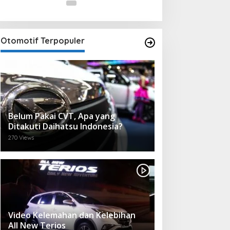
Otomotif Terpopuler
Belum Pakai CVT, Apa yang
Ditakuti Daihatsu Indonesia?
270 Views
Video Kelemahan dan Kelebihan
All New Terios