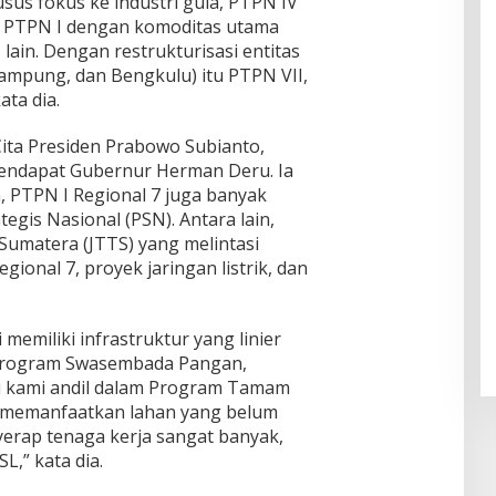
sus fokus ke industri gula, PTPN IV
n PTPN I dengan komoditas utama
lain. Dengan restrukturisasi entitas
, Lampung, dan Bengkulu) itu PTPN VII,
ata dia.
ita Presiden Prabowo Subianto,
ndapat Gubernur Herman Deru. Ia
, PTPN I Regional 7 juga banyak
egis Nasional (PSN). Antara lain,
umatera (JTTS) yang melintasi
ional 7, proyek jaringan listrik, dan
memiliki infrastruktur yang linier
 Program Swasembada Pangan,
lu kami andil dalam Program Tamam
 memanfaatkan lahan yang belum
erap tenaga kerja sangat banyak,
,” kata dia.