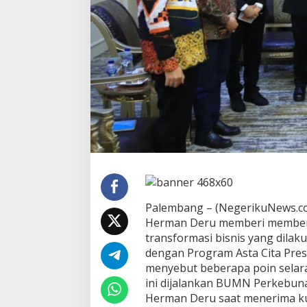
P
T
P
N
W
u
j
u
d
k
a
n
C
i
t
a
-
Palembang – (NegerikuNews.co
C
Herman Deru memberi memberi 
i
transformasi bisnis yang dil
t
dengan Program Asta Cita Pre
a
P
menyebut beberapa poin selar
r
ini dijalankan BUMN Perkebuna
e
Herman Deru saat menerima k
s