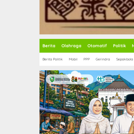
Berita
Olahraga
Otomatif
Politik
Berita Politik
Mobil
PPP
Gerindra
Sepakbola