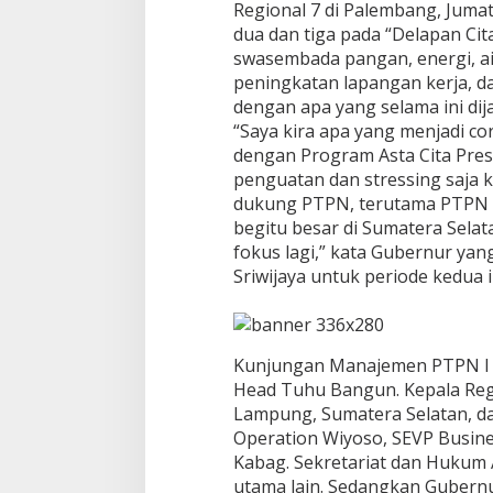
Regional 7 di Palembang, Jumat
i
d
dua dan tiga pada “Delapan Cita-
e
swasembada pangan, energi, air
n
peningkatan lapangan kerja, dan
dengan apa yang selama ini di
“Saya kira apa yang menjadi co
dengan Program Asta Cita Pres
penguatan dan stressing saja 
dukung PTPN, terutama PTPN I 
begitu besar di Sumatera Sela
fokus lagi,” kata Gubernur ya
Sriwijaya untuk periode kedua i
Kunjungan Manajemen PTPN I R
Head Tuhu Bangun. Kepala Regio
Lampung, Sumatera Selatan, da
Operation Wiyoso, SEVP Busin
Kabag. Sekretariat dan Hukum 
utama lain. Sedangkan Gubern