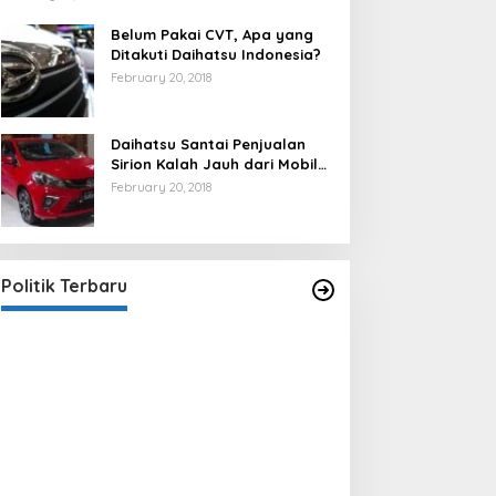
Belum Pakai CVT, Apa yang
Ditakuti Daihatsu Indonesia?
February 20, 2018
Daihatsu Santai Penjualan
Sirion Kalah Jauh dari Mobil
LCGC
February 20, 2018
Strategi PPP Menangkan Duet
Ganjar dan Gus Yasin
In Berita, Politik
|
February 19, 2018
Politik Terbaru