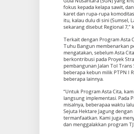
Gula Nusantara (SGN) yang khu
fokus kepada kelapa sawit, da
karet dan rupa-rupa komoditas 
itu, kalau dulu di sini (Sumsel
sekarang disebut Regional 7,” k
Terkait dengan Program Asta C
Tuhu Bangun membenarkan pe
mengatakan, sebelum Asta Cita
berkontribusi pada Proyek Strat
pembangunan Jalan Tol Trans S
beberapa kebun milik PTPN I Reg
beberapa lainnya.
“Untuk Program Asta Cita, kami 
langsung implementasi. Pada
misalnya, beberapaa waktu la
Sejuta Hektare Jagung dengan
termanfaatkan. Kami juga meny
dan menggalakkan program TJSL