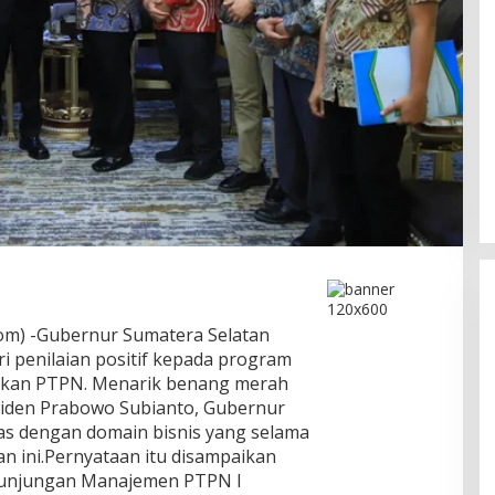
m) -Gubernur Sumatera Selatan
penilaian positif kepada program
akukan PTPN. Menarik benang merah
siden Prabowo Subianto, Gubernur
Ini Dia Hubungan Partai Garuda
as dengan domain bisnis yang selama
dengan Gerindra
n ini.Pernyataan itu disampaikan
unjungan Manajemen PTPN I
In Berita, Politik
|
February 19, 2018