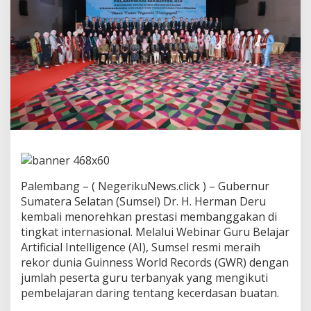
p
i
n
2
5
.
0
0
0
G
u
r
u
R
a
Palembang – ( NegerikuNews.click ) – Gubernur
i
Sumatera Selatan (Sumsel) Dr. H. Herman Deru
h
kembali menorehkan prestasi membanggakan di
R
e
tingkat internasional. Melalui Webinar Guru Belajar
k
Artificial Intelligence (AI), Sumsel resmi meraih
o
rekor dunia Guinness World Records (GWR) dengan
r
jumlah peserta guru terbanyak yang mengikuti
D
u
pembelajaran daring tentang kecerdasan buatan.
n