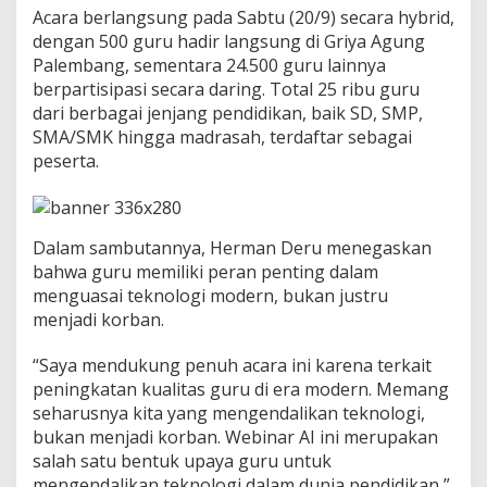
i
Acara berlangsung pada Sabtu (20/9) secara hybrid,
a
dengan 500 guru hadir langsung di Griya Agung
P
Palembang, sementara 24.500 guru lainnya
e
l
berpartisipasi secara daring. Total 25 ribu guru
a
dari berbagai jenjang pendidikan, baik SD, SMP,
t
SMA/SMK hingga madrasah, terdaftar sebagai
i
peserta.
h
a
n
A
I
Dalam sambutannya, Herman Deru menegaskan
bahwa guru memiliki peran penting dalam
menguasai teknologi modern, bukan justru
menjadi korban.
“Saya mendukung penuh acara ini karena terkait
peningkatan kualitas guru di era modern. Memang
seharusnya kita yang mengendalikan teknologi,
bukan menjadi korban. Webinar AI ini merupakan
salah satu bentuk upaya guru untuk
mengendalikan teknologi dalam dunia pendidikan,”