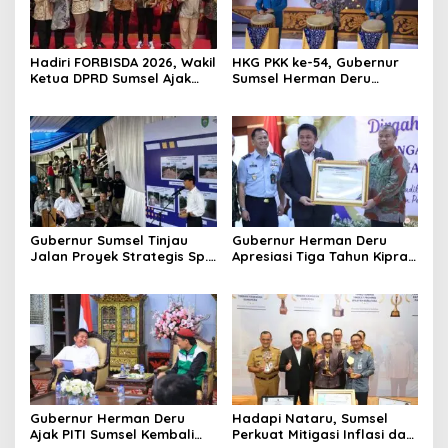
Hadiri FORBISDA 2026, Wakil
HKG PKK ke-54, Gubernur
Ketua DPRD Sumsel Ajak
Sumsel Herman Deru
Pengusaha Muda Bangun
Dorong Integrasi Program
Kekuatan Ekonomi Baru
dan Penguatan Peran
Perempuan
Gubernur Sumsel Tinjau
Gubernur Herman Deru
Jalan Proyek Strategis Sp.
Apresiasi Tiga Tahun Kiprah
Padang–Pampangan di
PTTUN Palembang sebagai
Desa Keman OKI
Pilar Keadilan Tata Usaha
Negara
Gubernur Herman Deru
Hadapi Nataru, Sumsel
Ajak PITI Sumsel Kembali
Perkuat Mitigasi Inflasi dan