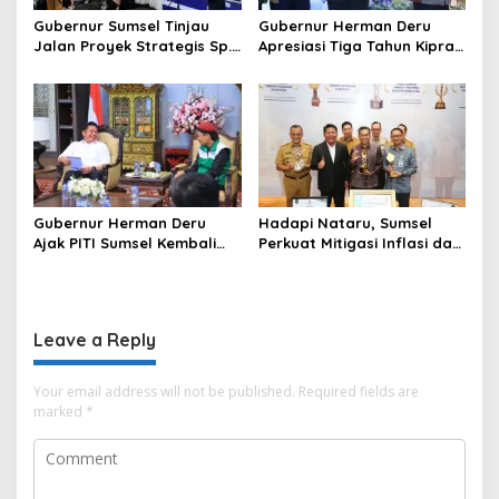
Gubernur Sumsel Tinjau
Gubernur Herman Deru
Jalan Proyek Strategis Sp.
Apresiasi Tiga Tahun Kiprah
Padang–Pampangan di
PTTUN Palembang sebagai
Desa Keman OKI
Pilar Keadilan Tata Usaha
Negara
Gubernur Herman Deru
Hadapi Nataru, Sumsel
Ajak PITI Sumsel Kembali
Perkuat Mitigasi Inflasi dan
Aktif di Kegiatan Sosial dan
Cetak Lima Prestasi
Pembinaan Umat
Nasional Sekaligus
Leave a Reply
Your email address will not be published.
Required fields are
marked
*