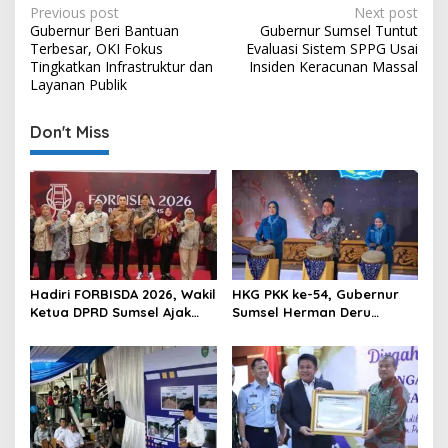
P
Previous post
Next post
Gubernur Beri Bantuan
Gubernur Sumsel Tuntut
o
Terbesar, OKI Fokus
Evaluasi Sistem SPPG Usai
s
Tingkatkan Infrastruktur dan
Insiden Keracunan Massal
Layanan Publik
t
n
Don't Miss
a
v
i
g
a
t
Hadiri FORBISDA 2026, Wakil
HKG PKK ke-54, Gubernur
Ketua DPRD Sumsel Ajak
Sumsel Herman Deru
i
Pengusaha Muda Bangun
Dorong Integrasi Program
o
Kekuatan Ekonomi Baru
dan Penguatan Peran
Perempuan
n