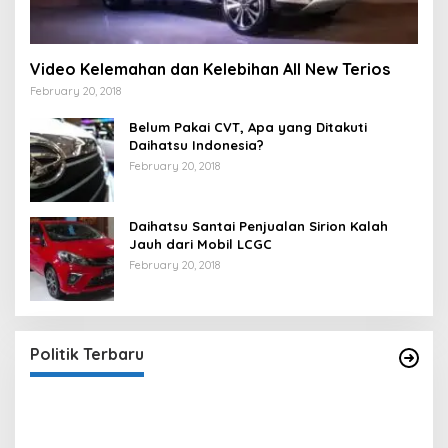
Video Kelemahan dan Kelebihan All New Terios
February 20, 2018
Belum Pakai CVT, Apa yang Ditakuti
Daihatsu Indonesia?
February 20, 2018
Daihatsu Santai Penjualan Sirion Kalah
Jauh dari Mobil LCGC
February 20, 2018
Strategi PPP Menangkan Duet Ganjar dan Gus
Yasin
In Berita, Politik
|
February 19, 2018
Politik Terbaru