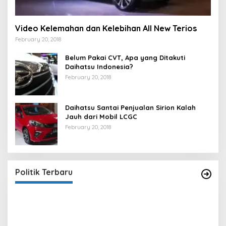
Video Kelemahan dan Kelebihan All New Terios
February 20, 2018
Belum Pakai CVT, Apa yang Ditakuti
Daihatsu Indonesia?
February 20, 2018
Daihatsu Santai Penjualan Sirion Kalah
Jauh dari Mobil LCGC
February 20, 2018
Strategi PPP Menangkan Duet Ganjar dan Gus
Yasin
In Berita, Politik
|
February 19, 2018
Politik Terbaru