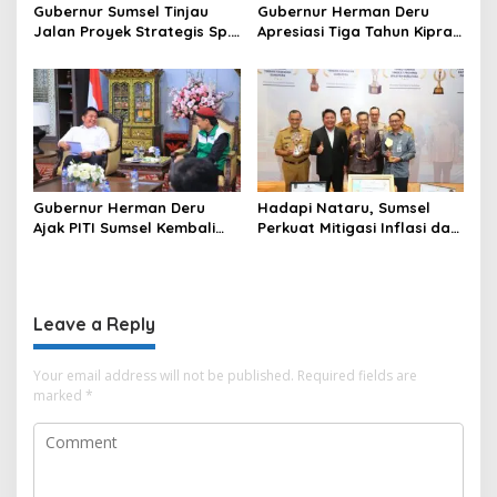
Gubernur Sumsel Tinjau
Gubernur Herman Deru
Jalan Proyek Strategis Sp.
Apresiasi Tiga Tahun Kiprah
Padang–Pampangan di
PTTUN Palembang sebagai
Desa Keman OKI
Pilar Keadilan Tata Usaha
Negara
Gubernur Herman Deru
Hadapi Nataru, Sumsel
Ajak PITI Sumsel Kembali
Perkuat Mitigasi Inflasi dan
Aktif di Kegiatan Sosial dan
Cetak Lima Prestasi
Pembinaan Umat
Nasional Sekaligus
Leave a Reply
Your email address will not be published.
Required fields are
marked
*