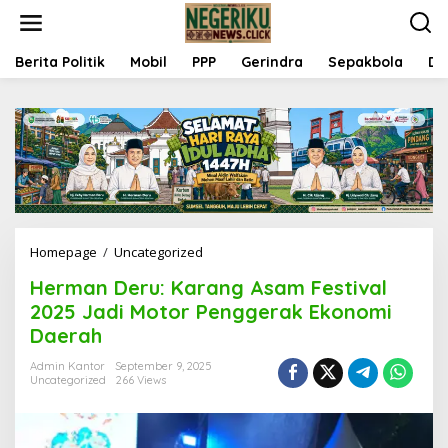
S
k
i
p
Berita Politik
Mobil
PPP
Gerindra
Sepakbola
Da
t
o
c
o
n
t
e
n
t
Homepage
/
Uncategorized
H
e
Herman Deru: Karang Asam Festival
r
m
2025 Jadi Motor Penggerak Ekonomi
a
Daerah
n
D
Admin Kantor
September 9, 2025
e
Uncategorized
266 Views
r
u
: