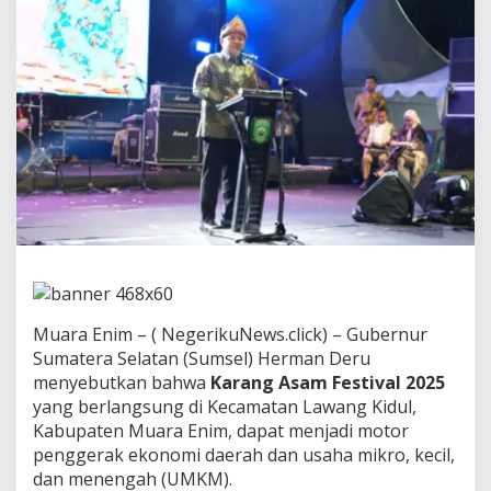
K
a
r
a
n
g
A
s
a
m
F
e
s
t
i
v
a
Muara Enim – ( NegerikuNews.click) – Gubernur
l
Sumatera Selatan (Sumsel) Herman Deru
2
0
menyebutkan bahwa
Karang Asam Festival 2025
2
yang berlangsung di Kecamatan Lawang Kidul,
5
Kabupaten Muara Enim, dapat menjadi motor
J
penggerak ekonomi daerah dan usaha mikro, kecil,
a
d
dan menengah (UMKM).