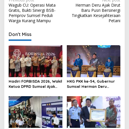
P
Wagub CU: Operasi Mata
Herman Deru Ajak Dirut
o
Gratis, Bukti Sinergi BSB-
Baru Pusri Bersinergi
s
Pemprov Sumsel Peduli
Tingkatkan Kesejahteraan
Warga Kurang Mampu
Petani
t
n
Don't Miss
a
v
i
g
a
t
Hadiri FORBISDA 2026, Wakil
HKG PKK ke-54, Gubernur
Ketua DPRD Sumsel Ajak
Sumsel Herman Deru
i
Pengusaha Muda Bangun
Dorong Integrasi Program
o
Kekuatan Ekonomi Baru
dan Penguatan Peran
Perempuan
n