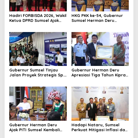
Hadiri FORBISDA 2026, Wakil
HKG PKK ke-54, Gubernur
Ketua DPRD Sumsel Ajak
Sumsel Herman Deru
Pengusaha Muda Bangun
Dorong Integrasi Program
Kekuatan Ekonomi Baru
dan Penguatan Peran
Perempuan
Gubernur Sumsel Tinjau
Gubernur Herman Deru
Jalan Proyek Strategis Sp.
Apresiasi Tiga Tahun Kiprah
Padang–Pampangan di
PTTUN Palembang sebagai
Desa Keman OKI
Pilar Keadilan Tata Usaha
Negara
Gubernur Herman Deru
Hadapi Nataru, Sumsel
Ajak PITI Sumsel Kembali
Perkuat Mitigasi Inflasi dan
Aktif di Kegiatan Sosial dan
Cetak Lima Prestasi