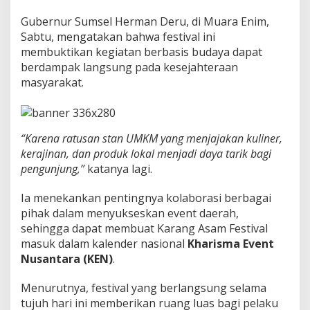
i
M
Gubernur Sumsel Herman Deru, di Muara Enim,
o
Sabtu, mengatakan bahwa festival ini
t
membuktikan kegiatan berbasis budaya dapat
o
r
berdampak langsung pada kesejahteraan
P
masyarakat.
e
n
g
g
“Karena ratusan stan UMKM yang menjajakan kuliner,
e
r
kerajinan, dan produk lokal menjadi daya tarik bagi
a
pengunjung,”
katanya lagi.
k
E
Ia menekankan pentingnya kolaborasi berbagai
k
pihak dalam menyukseskan event daerah,
o
n
sehingga dapat membuat Karang Asam Festival
o
masuk dalam kalender nasional
Kharisma Event
m
Nusantara (KEN)
.
i
D
Menurutnya, festival yang berlangsung selama
a
e
tujuh hari ini memberikan ruang luas bagi pelaku