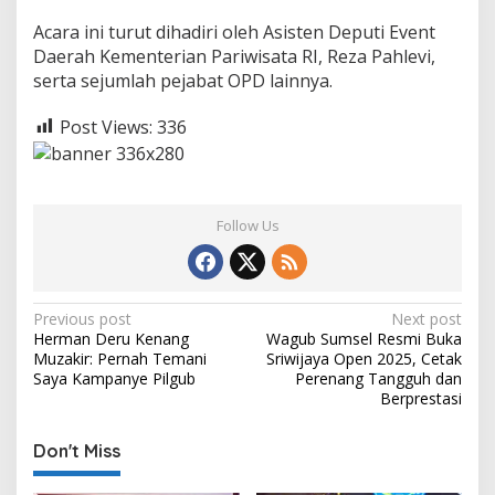
Acara ini turut dihadiri oleh Asisten Deputi Event
Daerah Kementerian Pariwisata RI, Reza Pahlevi,
serta sejumlah pejabat OPD lainnya.
Post Views:
336
Follow Us
P
Previous post
Next post
Herman Deru Kenang
Wagub Sumsel Resmi Buka
o
Muzakir: Pernah Temani
Sriwijaya Open 2025, Cetak
s
Saya Kampanye Pilgub
Perenang Tangguh dan
Berprestasi
t
n
Don't Miss
a