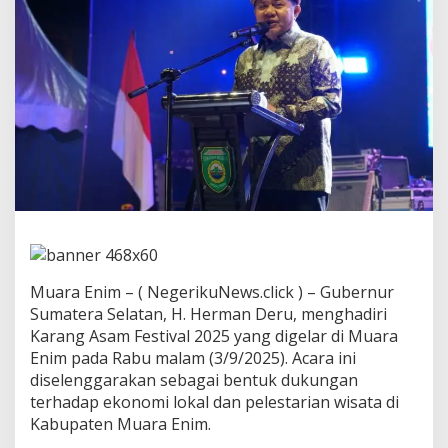
u
n
g
E
k
o
n
o
m
i
L
o
k
a
l
L
Muara Enim – ( NegerikuNews.click ) – Gubernur
e
w
Sumatera Selatan, H. Herman Deru, menghadiri
a
Karang Asam Festival 2025 yang digelar di Muara
t
Enim pada Rabu malam (3/9/2025). Acara ini
K
diselenggarakan sebagai bentuk dukungan
a
terhadap ekonomi lokal dan pelestarian wisata di
r
a
Kabupaten Muara Enim.
n