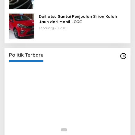
Daihatsu Santai Penjualan Sirion Kalah
Jauh dari Mobil LCGC
February 20, 2018
Strategi PPP Menangkan Duet Ganjar dan Gus
Yasin
In Berita, Politik
|
February 19, 2018
Politik Terbaru