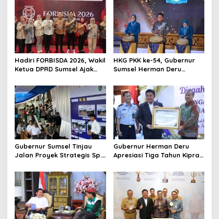
v
i
g
a
t
Hadiri FORBISDA 2026, Wakil
HKG PKK ke-54, Gubernur
Ketua DPRD Sumsel Ajak
Sumsel Herman Deru
i
Pengusaha Muda Bangun
Dorong Integrasi Program
o
Kekuatan Ekonomi Baru
dan Penguatan Peran
Perempuan
n
Gubernur Sumsel Tinjau
Gubernur Herman Deru
Jalan Proyek Strategis Sp.
Apresiasi Tiga Tahun Kiprah
Padang–Pampangan di
PTTUN Palembang sebagai
Desa Keman OKI
Pilar Keadilan Tata Usaha
Negara