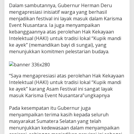
g
Dalam sambutannya, Gubernur Herman Deru
A
mengapresiasi inisiatif warga yang berhasil
s
menjadikan festival ini layak masuk dalam Karisma
a
m
Event Nusantara. Ia juga menyampaikan
F
kebanggaannya atas perolehan Hak Kekayaan
e
Intelektual (HAKI) untuk tradisi lokal “Kupik mandi
s
ke ayek” (memandikan bayi di sungai), yang
t
i
menunjukkan komitmen pelestarian budaya.
v
a
l
d
“Saya mengapresiasi atas perolehan Hak Kekayaan
i
Intelektual (HAKI) untuk tradisi lokal “Kupik mandi
M
ke ayek” karang Asam Festival ini sangat layak
u
a
masuk Karisma Event Nusantara”ungkapnya
r
a
Pada kesempatan itu Gubernur juga
E
menyampaikan terima kasih kepada seluruh
n
masyarakat Sumatera Selatan yang telah
i
m
menunjukkan kedewasaan dalam menyampaikan