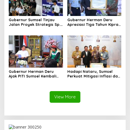
Gubernur Sumsel Tinjau
Gubernur Herman Deru
Jalan Proyek Strategis Sp.
Apresiasi Tiga Tahun Kiprah
Padang–Pampangan di
PTTUN Palembang sebagai
Desa Keman OKI
Pilar Keadilan Tata Usaha
Negara
Gubernur Herman Deru
Hadapi Nataru, Sumsel
Ajak PITI Sumsel Kembali
Perkuat Mitigasi Inflasi dan
Aktif di Kegiatan Sosial dan
Cetak Lima Prestasi
Pembinaan Umat
Nasional Sekaligus
View More