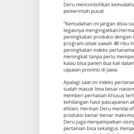
n
Deru mencontohkan kemudahan 
d
pemerintah pusat.
i
S
“Kemudahan ini jangan disia-sia
u
tegasnya mengingatkan.Herman
m
s
peningkatan produksi dengan in
e
program cetak sawah 48 ribu h
l
peningkatan indeks pertanaman
meningkat tanpa perlu memperl
kalau bisa panen dua kali dal
capaian provinsi di Jawa.
Apalagi saat ini indeks pertana
sudah masuk lima besar nasiona
memberi perhatian khusus terha
kehilangan hasil pascapanen aki
efisien. Herman Deru menilai ef
produksi benar-benar maksima
Deru juga menyampaikan visin
pertanian bisa sekaligus menjadi