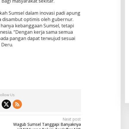
bagi masyarakat sekitar.
gkah Sumsel dalam inovasi padi apung
a disambut optimis oleh gubernur.
 hanya kebanggaan Sumsel, tetapi
donesia. “Dengan kerja sama semua
bada pangan dapat terwujud sesuai
 Deru.
Follow Us
Next post
Wagub Sumsel Tanggapi Banyaknya