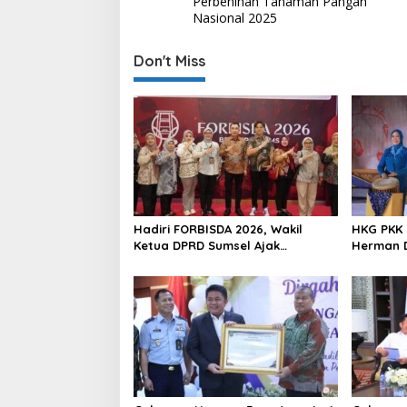
Perbenihan Tanaman Pangan
s
Nasional 2025
t
Don't Miss
n
a
v
i
g
a
t
Hadiri FORBISDA 2026, Wakil
HKG PKK 
i
Ketua DPRD Sumsel Ajak
Herman D
Pengusaha Muda Bangun
Program
o
Kekuatan Ekonomi Baru
Perempu
n