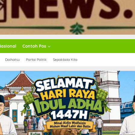
Nasional
Contoh Pos
Daihatsu
Partai Politik
Sepakbola Kita