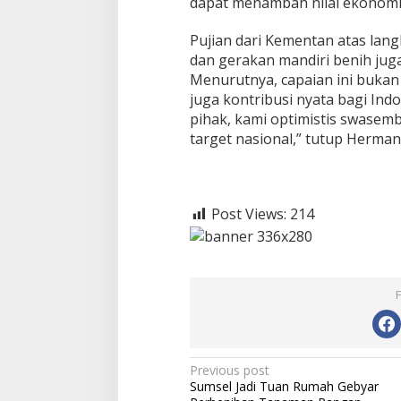
dapat menambah nilai ekonomi 
Pujian dari Kementan atas lan
dan gerakan mandiri benih jug
Menurutnya, capaian ini bukan
juga kontribusi nyata bagi In
pihak, kami optimistis swasem
target nasional,” tutup Herman
Post Views:
214
P
Previous post
Sumsel Jadi Tuan Rumah Gebyar
o