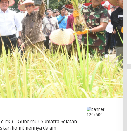
Ini Dia Hubungan Partai Garuda
dengan Gerindra
lick ) – Gubernur Sumatra Selatan
In Berita, Politik
|
February 19, 2018
skan komitmennya dalam