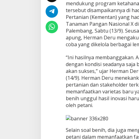
mendukung program ketahana
n
g
tersebut disampaikannya di h
k
Pertanian (Kementan) yang had
a
Tanaman Pangan Nasional X di J
t
Palembang, Sabtu (13/9). Seus
k
a
apung, Herman Deru mengaku b
n
coba yang dikelola berbagai le
P
r
“Ini hasilnya membanggakan. A
o
dengan kondisi seadanya saja bi
d
u
akan sukses,” ujar Herman De
k
(14/9). Herman Deru menekank
t
pertanian dan stakeholder ter
i
memanfaatkan varietas baru y
v
benih unggul hasil inovasi ha
i
t
oleh petani.
a
s
L
a
Selain soal benih, dia juga men
h
petani dalam memanfaatkan fas
a