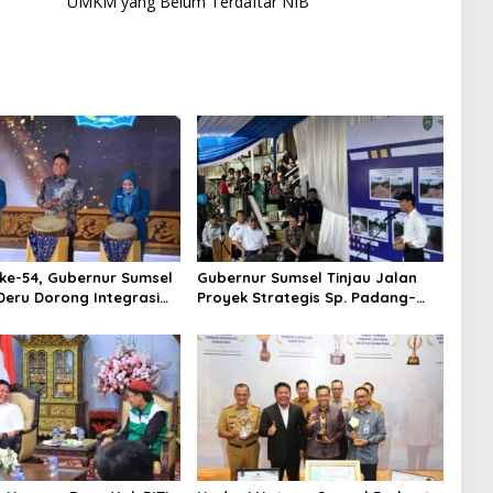
UMKM yang Belum Terdaftar NIB
ke-54, Gubernur Sumsel
Gubernur Sumsel Tinjau Jalan
eru Dorong Integrasi
Proyek Strategis Sp. Padang–
 dan Penguatan Peran
Pampangan di Desa Keman OKI
an