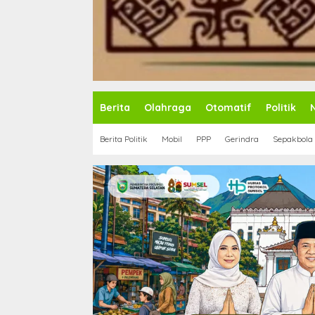
Berita
Olahraga
Otomatif
Politik
Berita Politik
Mobil
PPP
Gerindra
Sepakbola