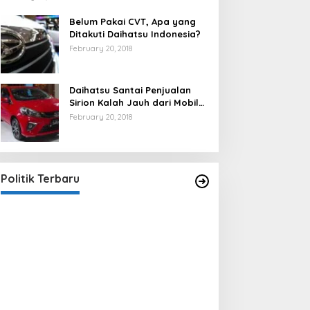
Belum Pakai CVT, Apa yang
Ditakuti Daihatsu Indonesia?
February 20, 2018
Daihatsu Santai Penjualan
Sirion Kalah Jauh dari Mobil
LCGC
February 20, 2018
Strategi PPP Menangkan Duet
Ganjar dan Gus Yasin
In Berita, Politik
|
February 19, 2018
Politik Terbaru