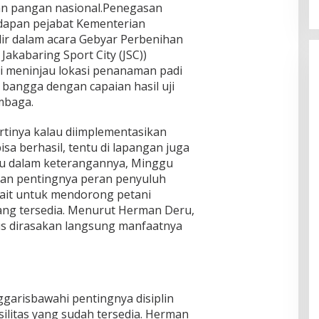
n pangan nasional.Penegasan
adapan pejabat Kementerian
ir dalam acara Gebyar Perbenihan
akabaring Sport City (JSC))
ai meninjau lokasi penanaman padi
angga dengan capaian hasil uji
mbaga.
rtinya kalau diimplementasikan
sa berhasil, tentu di lapangan juga
ru dalam keterangannya, Minggu
an pentingnya peran penyuluh
kait untuk mendorong petani
ang tersedia. Menurut Herman Deru,
rus dirasakan langsung manfaatnya
ggarisbawahi pentingnya disiplin
ilitas yang sudah tersedia. Herman