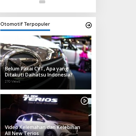
Otomotif Terpopuler
Belum Pakai CVT, Apa yang
Ditakuti Daihatsu Indonesia?
270 Views
Video Kelemahan dan Kelebihan
All New Terios