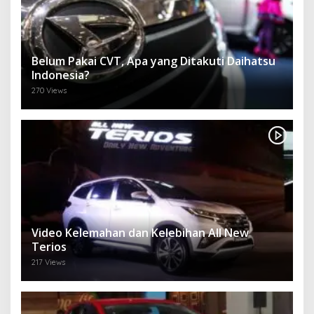
Belum Pakai CVT, Apa yang Ditakuti Daihatsu
Indonesia?
270 Views
Video Kelemahan dan Kelebihan All New
Terios
217 Views