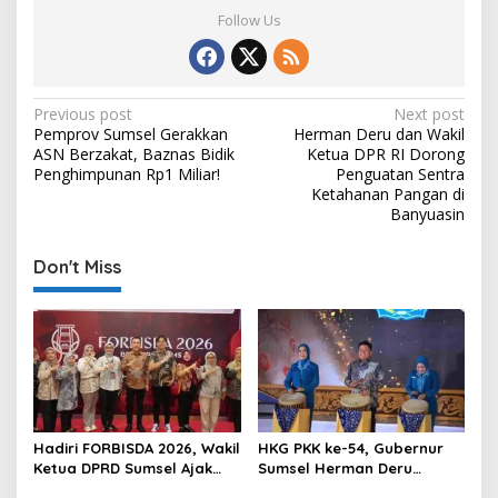
Follow Us
P
Previous post
Next post
Pemprov Sumsel Gerakkan
Herman Deru dan Wakil
o
ASN Berzakat, Baznas Bidik
Ketua DPR RI Dorong
s
Penghimpunan Rp1 Miliar!
Penguatan Sentra
Ketahanan Pangan di
t
Banyuasin
n
Don't Miss
a
v
i
g
a
t
Hadiri FORBISDA 2026, Wakil
HKG PKK ke-54, Gubernur
i
Ketua DPRD Sumsel Ajak
Sumsel Herman Deru
o
Pengusaha Muda Bangun
Dorong Integrasi Program