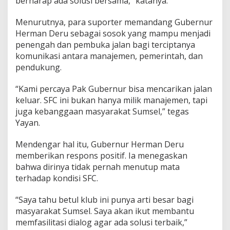
berharap ada solusi bersama,” katanya.
i
n
Menurutnya, para suporter memandang Gubernur
d
Herman Deru sebagai sosok yang mampu menjadi
a
r
penengah dan pembuka jalan bagi terciptanya
i
komunikasi antara manajemen, pemerintah, dan
D
pendukung.
e
g
“Kami percaya Pak Gubernur bisa mencarikan jalan
r
a
keluar. SFC ini bukan hanya milik manajemen, tapi
d
juga kebanggaan masyarakat Sumsel,” tegas
a
Yayan.
s
i
Mendengar hal itu, Gubernur Herman Deru
memberikan respons positif. Ia menegaskan
bahwa dirinya tidak pernah menutup mata
terhadap kondisi SFC.
“Saya tahu betul klub ini punya arti besar bagi
masyarakat Sumsel. Saya akan ikut membantu
memfasilitasi dialog agar ada solusi terbaik,”