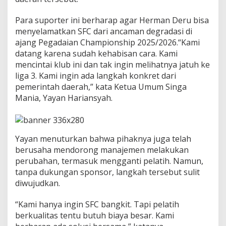
r
:
Para suporter ini berharap agar Herman Deru bisa
S
menyelamatkan SFC dari ancaman degradasi di
F
C
ajang Pegadaian Championship 2025/2026.“Kami
B
datang karena sudah kehabisan cara. Kami
u
mencintai klub ini dan tak ingin melihatnya jatuh ke
t
liga 3. Kami ingin ada langkah konkret dari
u
h
pemerintah daerah,” kata Ketua Umum Singa
K
Mania, Yayan Hariansyah.
e
a
j
a
Yayan menuturkan bahwa pihaknya juga telah
i
berusaha mendorong manajemen melakukan
b
a
perubahan, termasuk mengganti pelatih. Namun,
n
tanpa dukungan sponsor, langkah tersebut sulit
u
diwujudkan.
n
t
“Kami hanya ingin SFC bangkit. Tapi pelatih
u
k
berkualitas tentu butuh biaya besar. Kami
H