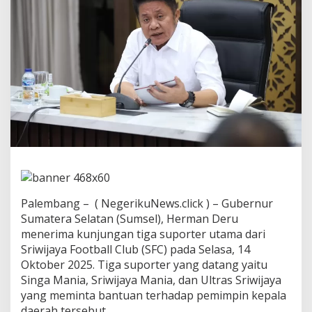
a
d
a
p
k
a
n
p
a
d
a
H
a
r
a
p
Palembang – ( NegerikuNews.click ) – Gubernur
a
n
Sumatera Selatan (Sumsel), Herman Deru
S
menerima kunjungan tiga suporter utama dari
u
Sriwijaya Football Club (SFC) pada Selasa, 14
p
Oktober 2025. Tiga suporter yang datang yaitu
o
Singa Mania, Sriwijaya Mania, dan Ultras Sriwijaya
r
t
yang meminta bantuan terhadap pemimpin kepala
e
daerah tersebut.