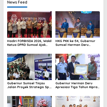
News Feed
Hadiri FORBISDA 2026, Wakil
HKG PKK ke-54, Gubernur
Ketua DPRD Sumsel Ajak
Sumsel Herman Deru
Pengusaha Muda Bangun
Dorong Integrasi Program
Kekuatan Ekonomi Baru
dan Penguatan Peran
Perempuan
Gubernur Sumsel Tinjau
Gubernur Herman Deru
Jalan Proyek Strategis Sp.
Apresiasi Tiga Tahun Kiprah
Padang–Pampangan di
PTTUN Palembang sebagai
Desa Keman OKI
Pilar Keadilan Tata Usaha
Negara