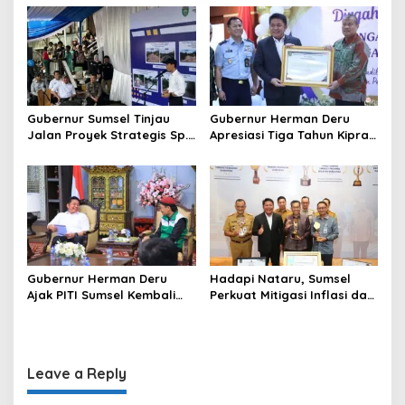
Kekuatan Ekonomi Baru
dan Penguatan Peran
n
Perempuan
Gubernur Sumsel Tinjau
Gubernur Herman Deru
Jalan Proyek Strategis Sp.
Apresiasi Tiga Tahun Kiprah
Padang–Pampangan di
PTTUN Palembang sebagai
Desa Keman OKI
Pilar Keadilan Tata Usaha
Negara
Gubernur Herman Deru
Hadapi Nataru, Sumsel
Ajak PITI Sumsel Kembali
Perkuat Mitigasi Inflasi dan
Aktif di Kegiatan Sosial dan
Cetak Lima Prestasi
Pembinaan Umat
Nasional Sekaligus
Leave a Reply