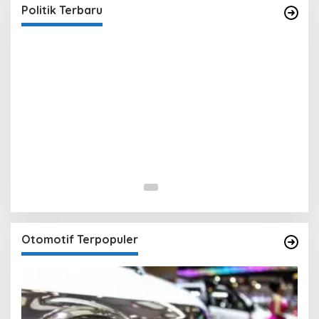
In Berita, Politik
|
February 19, 2018
Politik Terbaru
Otomotif Terpopuler