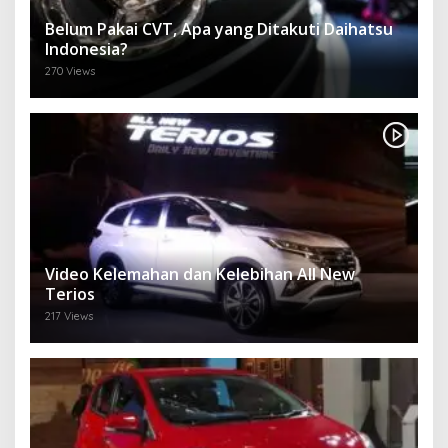
Belum Pakai CVT, Apa yang Ditakuti Daihatsu
Indonesia?
270 Views
Video Kelemahan dan Kelebihan All New
Terios
217 Views