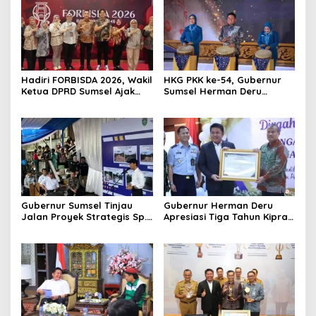
Hadiri FORBISDA 2026, Wakil
HKG PKK ke-54, Gubernur
Ketua DPRD Sumsel Ajak
Sumsel Herman Deru
Pengusaha Muda Bangun
Dorong Integrasi Program
Kekuatan Ekonomi Baru
dan Penguatan Peran
Perempuan
Gubernur Sumsel Tinjau
Gubernur Herman Deru
Jalan Proyek Strategis Sp.
Apresiasi Tiga Tahun Kiprah
Padang–Pampangan di
PTTUN Palembang sebagai
Desa Keman OKI
Pilar Keadilan Tata Usaha
Negara