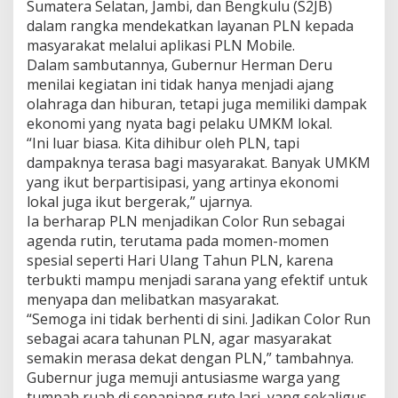
2
Sumatera Selatan, Jambi, dan Bengkulu (S2JB)
0
dalam rangka mendekatkan layanan PLN kepada
2
masyarakat melalui aplikasi PLN Mobile.
5
Dalam sambutannya, Gubernur Herman Deru
:
menilai kegiatan ini tidak hanya menjadi ajang
S
i
olahraga dan hiburan, tetapi juga memiliki dampak
n
ekonomi yang nyata bagi pelaku UMKM lokal.
e
“Ini luar biasa. Kita dihibur oleh PLN, tapi
r
dampaknya terasa bagi masyarakat. Banyak UMKM
g
i
yang ikut berpartisipasi, yang artinya ekonomi
S
lokal juga ikut bergerak,” ujarnya.
e
Ia berharap PLN menjadikan Color Run sebagai
h
agenda rutin, terutama pada momen-momen
a
spesial seperti Hari Ulang Tahun PLN, karena
t
d
terbukti mampu menjadi sarana yang efektif untuk
a
menyapa dan melibatkan masyarakat.
n
“Semoga ini tidak berhenti di sini. Jadikan Color Run
U
sebagai acara tahunan PLN, agar masyarakat
M
K
semakin merasa dekat dengan PLN,” tambahnya.
M
Gubernur juga memuji antusiasme warga yang
L
tumpah ruah di sepanjang rute lari, yang sekaligus