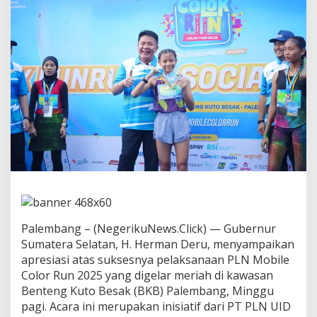
p
r
e
s
i
a
s
i
P
L
N
M
o
b
i
l
e
C
Palembang – (NegerikuNews.Click) — Gubernur
o
Sumatera Selatan, H. Herman Deru, menyampaikan
l
o
apresiasi atas suksesnya pelaksanaan PLN Mobile
r
Color Run 2025 yang digelar meriah di kawasan
R
Benteng Kuto Besak (BKB) Palembang, Minggu
u
pagi. Acara ini merupakan inisiatif dari PT PLN UID
n