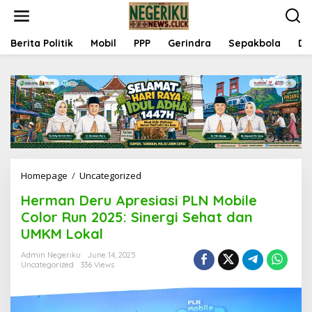
S
k
i
p
Berita Politik
Mobil
PPP
Gerindra
Sepakbola
Da
t
o
c
o
n
t
e
n
t
Homepage
/
Uncategorized
H
e
Herman Deru Apresiasi PLN Mobile
r
m
Color Run 2025: Sinergi Sehat dan
a
UMKM Lokal
n
D
Admin Negeriku
June 14, 2025
e
Uncategorized
336 Views
r
u
A