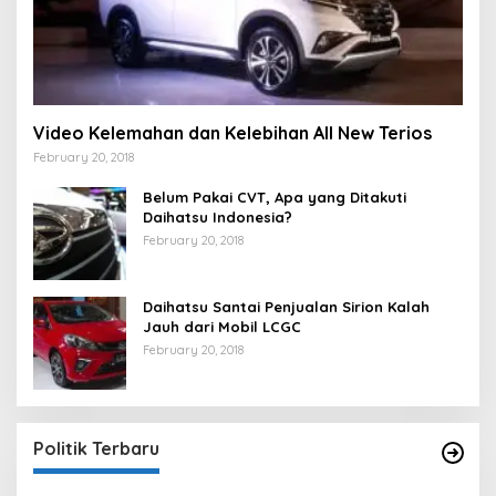
Video Kelemahan dan Kelebihan All New Terios
February 20, 2018
Belum Pakai CVT, Apa yang Ditakuti
Daihatsu Indonesia?
February 20, 2018
Daihatsu Santai Penjualan Sirion Kalah
Jauh dari Mobil LCGC
February 20, 2018
Strategi PPP Menangkan Duet Ganjar dan Gus
Yasin
In Berita, Politik
|
February 19, 2018
Politik Terbaru