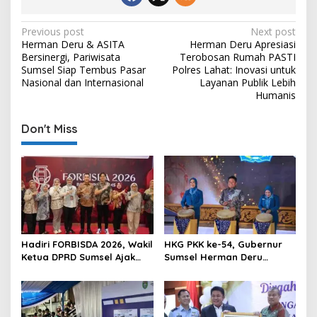
P
Previous post
Next post
Herman Deru & ASITA
Herman Deru Apresiasi
o
Bersinergi, Pariwisata
Terobosan Rumah PASTI
s
Sumsel Siap Tembus Pasar
Polres Lahat: Inovasi untuk
Nasional dan Internasional
Layanan Publik Lebih
t
Humanis
n
Don't Miss
a
v
i
g
a
t
Hadiri FORBISDA 2026, Wakil
HKG PKK ke-54, Gubernur
i
Ketua DPRD Sumsel Ajak
Sumsel Herman Deru
o
Pengusaha Muda Bangun
Dorong Integrasi Program
Kekuatan Ekonomi Baru
dan Penguatan Peran
n
Perempuan