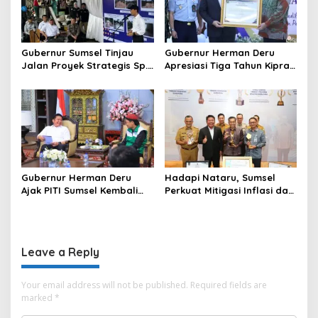
Gubernur Sumsel Tinjau
Gubernur Herman Deru
Jalan Proyek Strategis Sp.
Apresiasi Tiga Tahun Kiprah
Padang–Pampangan di
PTTUN Palembang sebagai
Desa Keman OKI
Pilar Keadilan Tata Usaha
Negara
Gubernur Herman Deru
Hadapi Nataru, Sumsel
Ajak PITI Sumsel Kembali
Perkuat Mitigasi Inflasi dan
Aktif di Kegiatan Sosial dan
Cetak Lima Prestasi
Pembinaan Umat
Nasional Sekaligus
Leave a Reply
Your email address will not be published.
Required fields are
marked
*