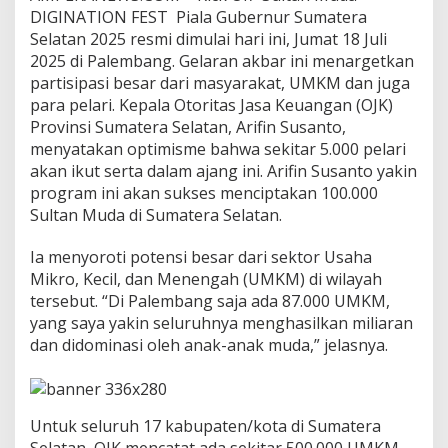
d
DIGINATION FEST Piala Gubernur Sumatera
i
Selatan 2025 resmi dimulai hari ini, Jumat 18 Juli
S
2025 di Palembang. Gelaran akbar ini menargetkan
u
l
partisipasi besar dari masyarakat, UMKM dan juga
t
para pelari. Kepala Otoritas Jasa Keuangan (OJK)
a
Provinsi Sumatera Selatan, Arifin Susanto,
n
menyatakan optimisme bahwa sekitar 5.000 pelari
M
akan ikut serta dalam ajang ini. Arifin Susanto yakin
u
d
program ini akan sukses menciptakan 100.000
a
Sultan Muda di Sumatera Selatan.
D
I
Ia menyoroti potensi besar dari sektor Usaha
G
Mikro, Kecil, dan Menengah (UMKM) di wilayah
I
N
tersebut. “Di Palembang saja ada 87.000 UMKM,
A
yang saya yakin seluruhnya menghasilkan miliaran
T
dan didominasi oleh anak-anak muda,” jelasnya.
I
O
N
F
E
Untuk seluruh 17 kabupaten/kota di Sumatera
S
Selatan, OJK mencatat ada sekitar 500.000 UMKM