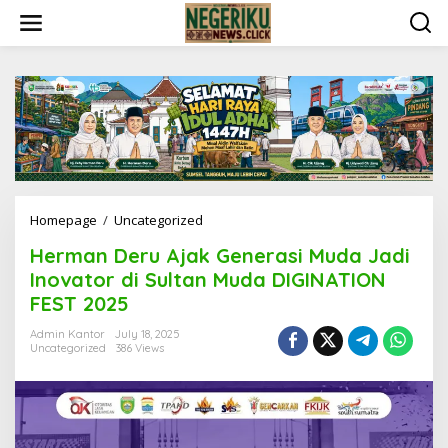
S
k
i
p
t
o
c
o
n
t
e
n
Homepage
/
Uncategorized
H
t
e
Herman Deru Ajak Generasi Muda Jadi
r
m
Inovator di Sultan Muda DIGINATION
a
FEST 2025
n
D
Admin Kantor
July 18, 2025
e
Uncategorized
386 Views
r
u
A
j
a