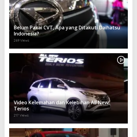
Belum Pakai CVT, Apa yang Ditakuti Daihatsu
Indonesia?
269 Views
Video Kelemahan dan Kelebihan All New
Terios
217 Views