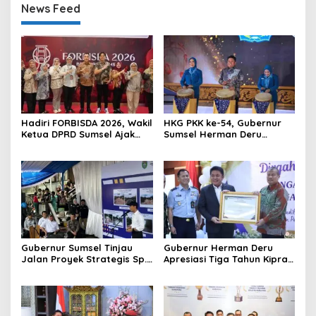
News Feed
Hadiri FORBISDA 2026, Wakil
HKG PKK ke-54, Gubernur
Ketua DPRD Sumsel Ajak
Sumsel Herman Deru
Pengusaha Muda Bangun
Dorong Integrasi Program
Kekuatan Ekonomi Baru
dan Penguatan Peran
Perempuan
Gubernur Sumsel Tinjau
Gubernur Herman Deru
Jalan Proyek Strategis Sp.
Apresiasi Tiga Tahun Kiprah
Padang–Pampangan di
PTTUN Palembang sebagai
Desa Keman OKI
Pilar Keadilan Tata Usaha
Negara