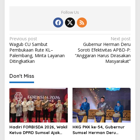
Follow Us
P
Previous post
Next post
Wagub CU Sambut
Gubernur Herman Deru
o
Pembukaan Rute KL–
Soroti Efektivitas APBD-P:
s
Palembang, Minta Layanan
“Anggaran Harus Dirasakan
Ditingkatkan
Masyarakat”
t
n
Don't Miss
a
v
i
g
a
t
Hadiri FORBISDA 2026, Wakil
HKG PKK ke-54, Gubernur
Ketua DPRD Sumsel Ajak
Sumsel Herman Deru
i
Pengusaha Muda Bangun
Dorong Integrasi Program