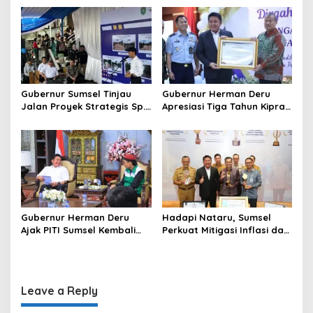
o
Kekuatan Ekonomi Baru
dan Penguatan Peran
Perempuan
n
Gubernur Sumsel Tinjau
Gubernur Herman Deru
Jalan Proyek Strategis Sp.
Apresiasi Tiga Tahun Kiprah
Padang–Pampangan di
PTTUN Palembang sebagai
Desa Keman OKI
Pilar Keadilan Tata Usaha
Negara
Gubernur Herman Deru
Hadapi Nataru, Sumsel
Ajak PITI Sumsel Kembali
Perkuat Mitigasi Inflasi dan
Aktif di Kegiatan Sosial dan
Cetak Lima Prestasi
Pembinaan Umat
Nasional Sekaligus
Leave a Reply