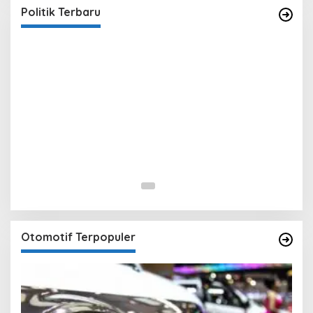
In Berita, Politik
|
February 19, 2018
Politik Terbaru
Otomotif Terpopuler