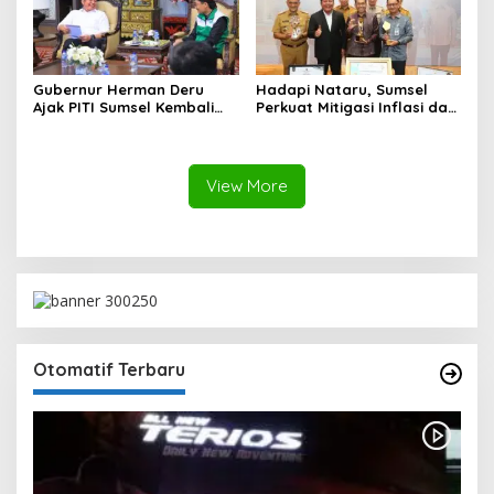
Gubernur Herman Deru
Hadapi Nataru, Sumsel
Ajak PITI Sumsel Kembali
Perkuat Mitigasi Inflasi dan
Aktif di Kegiatan Sosial dan
Cetak Lima Prestasi
Pembinaan Umat
Nasional Sekaligus
View More
Otomatif Terbaru